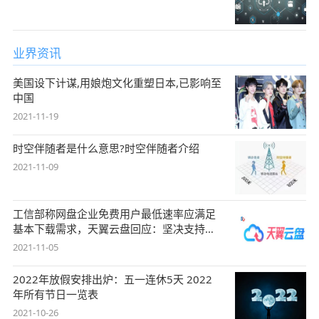
业界资讯
美国设下计谋,用娘炮文化重塑日本,已影响至
中国
2021-11-19
时空伴随者是什么意思?时空伴随者介绍
2021-11-09
工信部称网盘企业免费用户最低速率应满足
基本下载需求，天翼云盘回应：坚决支持，
始终
2021-11-05
2022年放假安排出炉：五一连休5天 2022
年所有节日一览表
2021-10-26