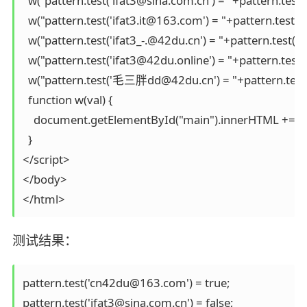
  w("pattern.test('ifat3@sina.com.cn') = "+pattern.test('
  w("pattern.test('ifat3.it@163.com') = "+pattern.test('i
  w("pattern.test('ifat3_-.@42du.cn') = "+pattern.test('if
  w("pattern.test('ifat3@42du.online') = "+pattern.test('
  w("pattern.test('毛三胖dd@42du.cn') = "+pattern.tes
  function w(val) {

    document.getElementById("main").innerHTML += val
  }

</script>

</body>

</html>
测试结果：
pattern.test('cn42du@163.com') = true;

pattern.test('ifat3@sina.com.cn') = false;
