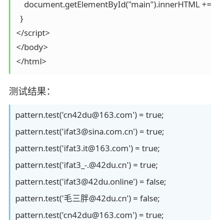
    document.getElementById("main").innerHTML += val
  }

</script>

</body>

</html>
测试结果：
pattern.test('cn42du@163.com') = true;
pattern.test('ifat3@sina.com.cn') = true;
pattern.test('ifat3.it@163.com') = true;
pattern.test('ifat3_-.@42du.cn') = true;
pattern.test('ifat3@42du.online') = false;
pattern.test('毛三胖@42du.cn') = false;
pattern.test('cn42du@163.com') = true;