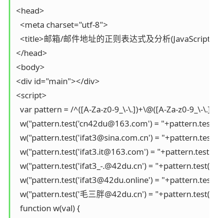
<head>

  <meta charset="utf-8">

  <title>邮箱/邮件地址的正则表达式及分析(JavaScript，emai
</head>

<body>

<div id="main"></div>

<script>

  var pattern = /^([A-Za-z0-9_\-\.])+\@([A-Za-z0-9_\-\.])+\
  w("pattern.test('cn42du@163.com') = "+pattern.test(
  w("pattern.test('ifat3@sina.com.cn') = "+pattern.test('
  w("pattern.test('ifat3.it@163.com') = "+pattern.test('i
  w("pattern.test('ifat3_-.@42du.cn') = "+pattern.test('if
  w("pattern.test('ifat3@42du.online') = "+pattern.test('
  w("pattern.test('毛三胖@42du.cn') = "+pattern.test('
  function w(val) {
