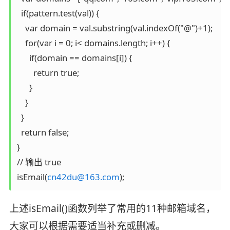
  if(pattern.test(val)) {

    var domain = val.substring(val.indexOf("@")+1);

    for(var i = 0; i< domains.length; i++) {

      if(domain == domains[i]) {

        return true;

      }

    }

  }

  return false;

}

// 输出 true

isEmail(
cn42du@163.com
);
上述isEmail()函数列举了常用的11种邮箱域名，
大家可以根据需要适当补充或删减。