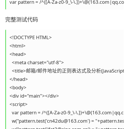
var pattern = /^([A-Za-z0-9_\-\.])+\@(163.com|qq.com
完整测试代码
<!DOCTYPE HTML>

<html>

<head>

  <meta charset="utf-8">

  <title>邮箱/邮件地址的正则表达式及分析(JavaScript，emai
</head>

<body>

<div id="main"></div>

<script>

  var pattern = /^([A-Za-z0-9_\-\.])+\@(163.com|qq.co
  w("pattern.test('cn42du@163.com') = "+pattern.test(