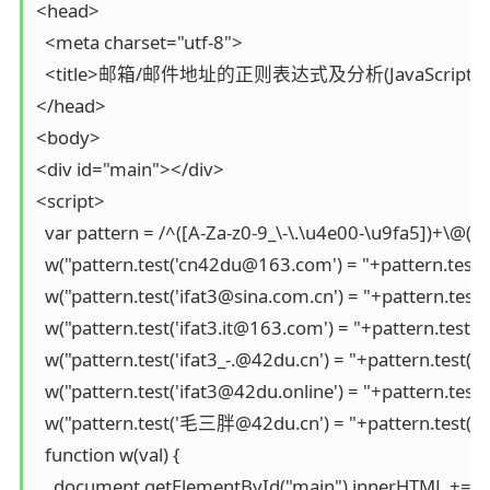
<head>

  <meta charset="utf-8">

  <title>邮箱/邮件地址的正则表达式及分析(JavaScript，emai
</head>

<body>

<div id="main"></div>

<script>

  var pattern = /^([A-Za-z0-9_\-\.\u4e00-\u9fa5])+\@([A-Z
  w("pattern.test('cn42du@163.com') = "+pattern.test(
  w("pattern.test('ifat3@sina.com.cn') = "+pattern.test('
  w("pattern.test('ifat3.it@163.com') = "+pattern.test('i
  w("pattern.test('ifat3_-.@42du.cn') = "+pattern.test('if
  w("pattern.test('ifat3@42du.online') = "+pattern.test('
  w("pattern.test('毛三胖@42du.cn') = "+pattern.test('
  function w(val) {

    document.getElementById("main").innerHTML += val