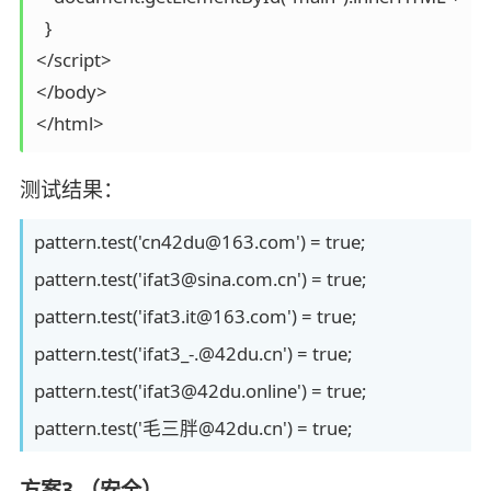
  }

</script>

</body>

</html>
测试结果：
pattern.test('cn42du@163.com') = true;
pattern.test('ifat3@sina.com.cn') = true;
pattern.test('ifat3.it@163.com') = true;
pattern.test('ifat3_-.@42du.cn') = true;
pattern.test('ifat3@42du.online') = true;
pattern.test('毛三胖@42du.cn') = true;
方案3 （安全）