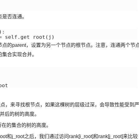
点是否连通。
:

= self.get_root(j)
点的parent，设置为另一个节点的根节点。注意，连通两个节
的集合实现合并。
oot
接父节点，来寻找根节点，如果这棵树的层级过深，会导致性能受到
合并后的树的高度。
点i所在的集合的树的高度。
_root之后，我们通过访问rank[i_root]和rank[j_root]来比较