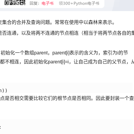
交集合的合并及查询问题。常常在使用中以森林来表示。
是否连通，以及将两不连通的节点相连（相当于将两节点各自的
始化一个数组parent，parent[i]表示的含义为，索引为i的节
点都不相连，因此初始化parent[i]=i，让自己成为自己的父节点，
n))
询两个节点是否相交需要比较它们的根节点是否相同。因此要封装一个查

