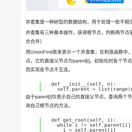
并查集是一种树型的数据结构，用于处理一些不相
并查集有三种基本操作，获得根节点，判断两节点
合合并）
用UnionFind类来表示一个并查集，在构造函数中，初
点，它的直接父节点为parent[i]。初始化时各个节
而实现各节点不互连。
  def __init__(self, n):

    self.parent = list(range(
由于parent[i]仅表示自己的直接父节点，查
询自己根节点的方法。
  def get_root(self, i):

    while i != self.parent[i]:
      i = self.parent[i]
