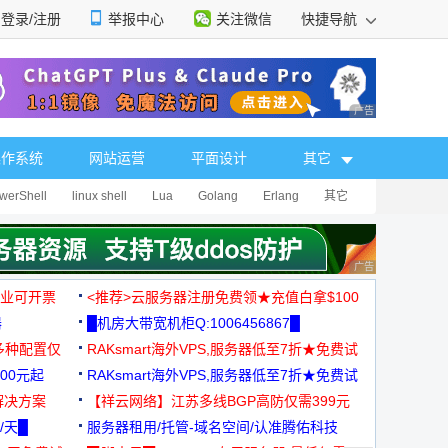
登录/注册
举报中心
关注微信
快捷导航
性选择
广告 商业广告，理
操作系统
网站运营
平面设计
其它
werShell
linux shell
Lua
Golang
Erlang
其它
广告 商业广告，理
，企业可开票
<推荐>云服务器注册免费领★充值白拿$100
器
█机房大带宽机柜Q:1006456867█
多种配置仅
RAKsmart海外VPS,服务器低至7折★免费试
00元起
用★
RAKsmart海外VPS,服务器低至7折★免费试
解决方案
用★
【祥云网络】江苏多线BGP高防仅需399元
/天█
服务器租用/托管-域名空间/认准腾佑科技