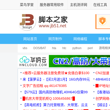
菜鸟学堂
服务器常用软件
主机测评网
在线工具
网站首页
网页制作
网络编程
脚本专
vbs
DOS/BAT
hta
htc
python
perl
游戏相
<推荐>云服务器注册免费领★充值白拿$100
CN2加速
来【菠萝云】-【买2月送1月】16G内存99元
48H64
文字广告招租 qq:461478385
3000+
▉IP地
【579云】国内高防物理机,40H64G仅需99
【香港站群
元
█机房大带宽机柜Q:1006456867█
创梦网络
【高电机柜】算力托管租赁、大带宽、云主
88元/月
【超云】4