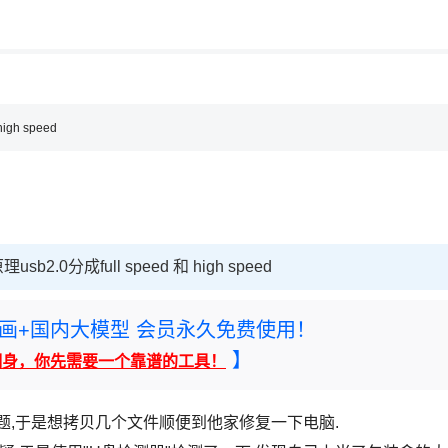
用◆
，理性选择
理性选择
igh speed
0分成full speed 和 high speed
rney绘画+国内大模型 会员永久免费使用！
】
翻身，你先需要一个靠谱的工具！
题,于是想拷贝几个文件顺便到他家修复一下电脑.