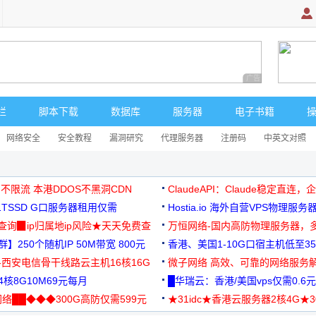
广告 商业广告，理
栏
脚本下载
数据库
服务器
电子书籍
网络安全
安全教程
漏洞研究
代理服务器
注册码
中英文对照
 不限流 本港DDOS不黑洞CDN
ClaudeAPI：Claude稳定直连
G1TSSD G口服务器租用仅需
Hostia.io 海外自营VPS物理服务
可免费测试
址查询▉ip归属地ip风险★天天免费查
万恒网络-国内高防物理服务器，
】250个随机IP 50M带宽 800元
99元/月起
香港、美国1-10G口宿主机低至35
-西安电信骨干线路云主机16核16G
微子网络 高效、可靠的网络服务
核8G10M69元每月
█华瑞云：香港/美国vps仅需0.6元
络██◆◆◆300G高防仅需599元
★31idc★香港云服务器2核4G★