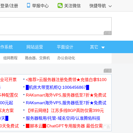
登录/注册
举报中心
关注微信
快捷导航
性选择
广告 商业广告，理
操作系统
网站运营
平面设计
其它
组网教程
路由器、交换机
办公自动化
广告 商业广告，理
，企业可开票
<推荐>云服务器注册免费领★充值白拿$100
器
█机房大带宽机柜Q:1006456867█
多种配置仅
RAKsmart海外VPS,服务器低至7折★免费试
00元起
用★
RAKsmart海外VPS,服务器低至7折★免费试
解决方案
用★
【祥云网络】江苏多线BGP高防仅需399元
/天█
服务器租用/托管-域名空间/认准腾佑科技
30天免费试
▉脚本云▉ChatGPT专用服务器 最低仅需