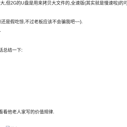
不大,但2G的U盘是用来拷贝大文件的,全速版(其实就是慢速啦)的
还是假吃惊,不过老板应该不会骗我吧~~).
.
话总结一下:
以看看他老人家写的价值规律.