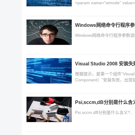
<param name="wmode" va
但是FF下好像没有反应，后来才
Windows网络命令行程序
Windows网络命令行程序参数说明
Visual Studio 200
根据提示，是第一个组件“Visual Stud
Component）”安装失败，出
次都是如此。
Psi,sccm,dB分别是什么含
Psi,sccm,dB分别是什么含义?...