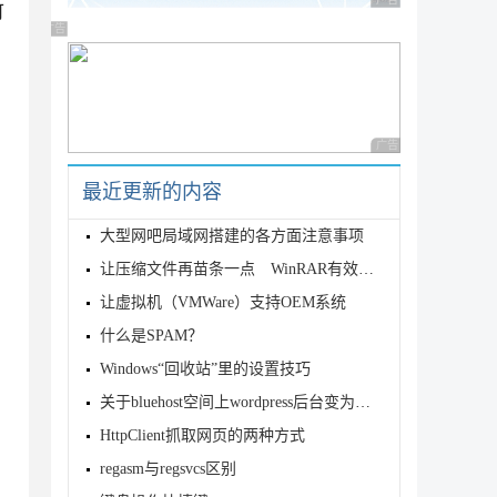
广告 商业广告，理性
可
广告 商业广告，理性选择
广告 商业广告，理性
最近更新的内容
大型网吧局域网搭建的各方面注意事项
让压缩文件再苗条一点 WinRAR有效减肥技巧
让虚拟机（VMWare）支持OEM系统
什么是SPAM？
Windows“回收站”里的设置技巧
关于bluehost空间上wordpress后台变为英文的解决方案
HttpClient抓取网页的两种方式
regasm与regsvcs区别