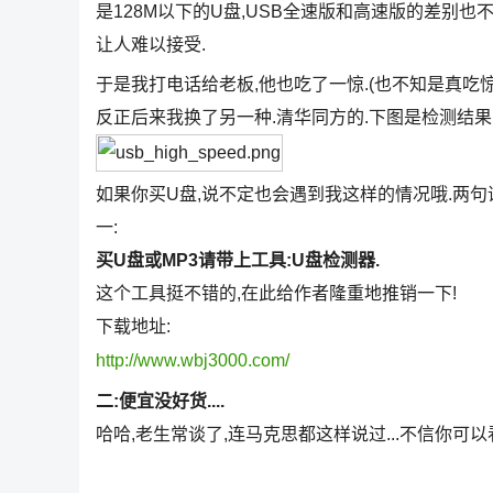
是128M以下的U盘,USB全速版和高速版的差别也
让人难以接受.
于是我打电话给老板,他也吃了一惊.(也不知是真吃惊
反正后来我换了另一种.清华同方的.下图是检测结果
如果你买U盘,说不定也会遇到我这样的情况哦.两句
一:
买U盘或MP3请带上工具:U盘检测器.
这个工具挺不错的,在此给作者隆重地推销一下!
下载地址:
http://www.wbj3000.com/
二:便宜没好货....
哈哈,老生常谈了,连马克思都这样说过...不信你可