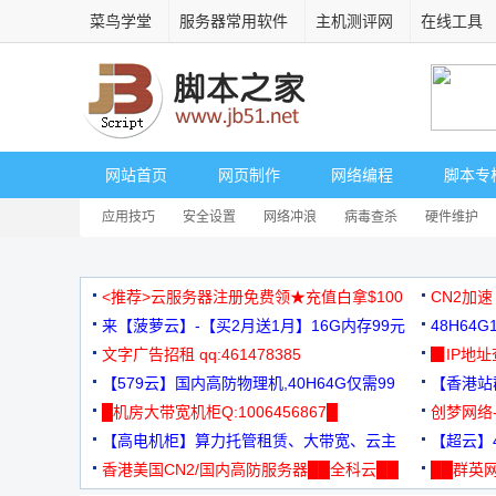
菜鸟学堂
服务器常用软件
主机测评网
在线工具
网站首页
网页制作
网络编程
脚本专
应用技巧
安全设置
网络冲浪
病毒查杀
硬件维护
<推荐>云服务器注册免费领★充值白拿$100
CN2加速
来【菠萝云】-【买2月送1月】16G内存99元
48H64
文字广告招租 qq:461478385
3000+
▉IP地
【579云】国内高防物理机,40H64G仅需99
【香港站群
元
█机房大带宽机柜Q:1006456867█
创梦网络
【高电机柜】算力托管租赁、大带宽、云主
88元/月
【超云】4
机
香港美国CN2/国内高防服务器██全科云██
██群英网