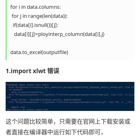
for i in data.columns:

 for j in range(len(data)):

  if(data[i].isnull())[j]:

   data[i][j]=ployinterp_column(data[i],j)

1.import xlwt 错误
这个问题比较简单，只需要在官网上下载安装或
者直接在编译器中运行如下代码即可，