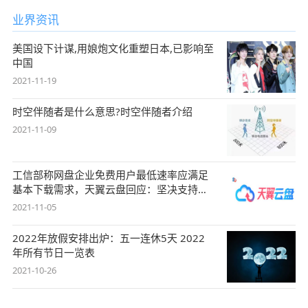
业界资讯
美国设下计谋,用娘炮文化重塑日本,已影响至
中国
2021-11-19
时空伴随者是什么意思?时空伴随者介绍
2021-11-09
工信部称网盘企业免费用户最低速率应满足
基本下载需求，天翼云盘回应：坚决支持，
始终
2021-11-05
2022年放假安排出炉：五一连休5天 2022
年所有节日一览表
2021-10-26