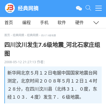
经典网摘
首页
编程
手机
软件
硬件
教程
平面
服务器
首页
经典网摘
经典网摘
>
>
> 四川7.6级地震
四川汶川发生7.6级地震_河北石家庄组
图
2008-05-12 21:27:13
作者：
新华网北京５月１２日电据中国国家地震台网
测定，北京时间２００８年５月１２日１４时
２８分，在四川汶川县（北纬３１．０度，东
经１０３．４度）发生７．６级地震。