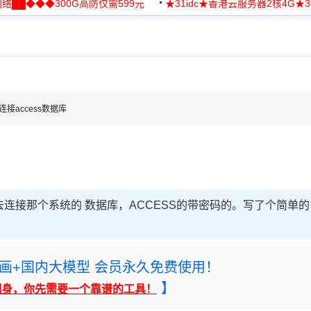
络██◆◆◆300G高防仅需599元
★31idc★香港云服务器2核4G★
用◆
，理性选择
理性选择
db连接access数据库
连接那个系统的 数据库，ACCESS的带密码的。写了个简单的
rney绘画+国内大模型 会员永久免费使用！
】
翻身，你先需要一个靠谱的工具！