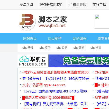
菜鸟学堂
服务器常用软件
主机测评网
在线工具
网站首页
网页制作
网络编程
脚本专
php基础
php技巧
php实例
php文摘
php模板
<推荐>云服务器注册免费领★充值白拿$100
CN2加速
来【菠萝云】-【买2月送1月】16G内存99元
48H64
文字广告招租 qq:461478385
3000+
▉IP地
【579云】国内高防物理机,40H64G仅需99
【香港站群
元
█机房大带宽机柜Q:1006456867█
创梦网络
【高电机柜】算力托管租赁、大带宽、云主
88元/月
【超云】4