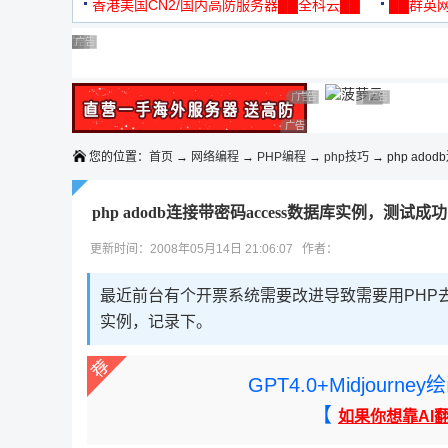
机
香港美国CN2/国内高防服务器██全科云██
██群英网
◆◆◆
广告 商业广告，理性选择
广告 商业广告，理性选择
广告 商业广告，理性选择
广告 商业广告，理性选择
广告 商业广告，理性选择
广告 商业广告，理性选择
广告 商业广告，理性选择
广告 商业广告
广告 商业广告，
广告 商业广告，理性选择
您的位置：
首页
→
网络编程
→
PHP编程
→
php技巧
→ php ado
php adodb连接带密码access数据库实例，测试成功
更新时间：2008年05月14日 21:06:07 作者：
最近前台有个开票系统需要改进导致需要用PHP去
实例，记录下。
GPT4.0+Midjou
【
如果你想靠AI