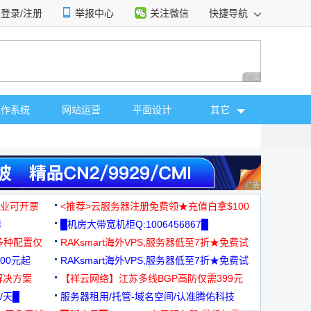
登录/注册
举报中心
关注微信
快捷导航
性选择
广告 商业广告，理
操作系统
网站运营
平面设计
其它
广告 商业广告，理
，企业可开票
<推荐>云服务器注册免费领★充值白拿$100
器
█机房大带宽机柜Q:1006456867█
多种配置仅
RAKsmart海外VPS,服务器低至7折★免费试
00元起
用★
RAKsmart海外VPS,服务器低至7折★免费试
解决方案
用★
【祥云网络】江苏多线BGP高防仅需399元
/天█
服务器租用/托管-域名空间/认准腾佑科技