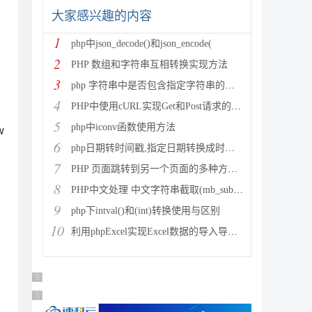
大家感兴趣的内容
1
php中json_decode()和json_encode(
2
PHP 数组和字符串互相转换实现方法
3
php 字符串中是否包含指定字符串的多种方法
4
PHP中使用cURL实现Get和Post请求的方法
5
php中iconv函数使用方法
w
6
php日期转时间戳,指定日期转换成时间戳
7
PHP 页面跳转到另一个页面的多种方法方法总结
8
PHP中文处理 中文字符串截取(mb_substr)和获取中
9
php下intval()和(int)转换使用与区别
10
利用phpExcel实现Excel数据的导入导出(全步骤详细
广告 商业广告，理性选择
广告 商业广告，理性选择