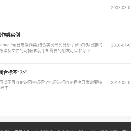
2007-03-0
志操作类实例
bug log日志操作类,结合实例形式分析了php针对日志的
2016-07-0
字符串及文件的写操作等用法,需要的朋友可以参考下
合标签“?>”
以不写PHP的闭合标签“?>”,是进行PHP程序开发需要特
2014-08-0
参考下