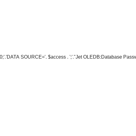
.'DATA SOURCE='. $access . ';'."Jet OLEDB:Database Pass