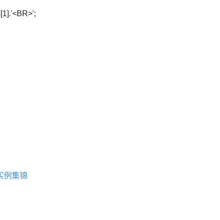
ds[1].'<BR>';
实例集锦