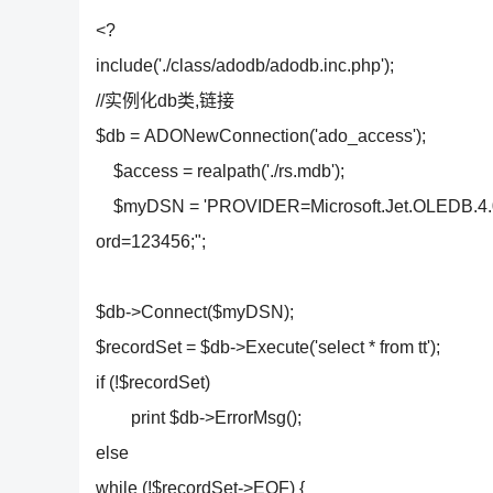
<?
include('./class/adodb/adodb.inc.php');
//实例化db类,链接
$db = ADONewConnection('ado_access');
$access = realpath('./rs.mdb');
$myDSN = 'PROVIDER=Microsoft.Jet.OLEDB.4.0;'
ord=123456;";
$db->Connect($myDSN);
$recordSet = $db->Execute('select * from tt');
if (!$recordSet)
print $db->ErrorMsg();
else
while (!$recordSet->EOF) {