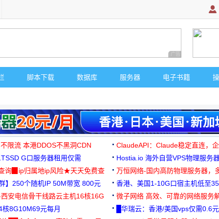
广告 商业广告，理
栏
脚本下载
数据库
服务器
电子书籍
 不限流 本港DDOS不黑洞CDN
ClaudeAPI：Claude稳定直连
G1TSSD G口服务器租用仅需
Hostia.io 海外自营VPS物理服务
可免费测试
址查询▉ip归属地ip风险★天天免费查
万恒网络-国内高防物理服务器，
】250个随机IP 50M带宽 800元
99元/月起
香港、美国1-10G口宿主机低至35
-西安电信骨干线路云主机16核16G
微子网络 高效、可靠的网络服务
核8G10M69元每月
█华瑞云：香港/美国vps仅需0.6元