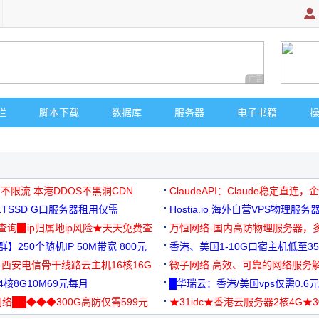
广告 商业广告，理
栏
脚本下载
数据库
服务器
电子书籍
 不限流 本港DDOS不黑洞CDN
ClaudeAPI：Claude稳定直连
G1TSSD G口服务器租用仅需
Hostia.io 海外自营VPS物理服务
可免费测试
址查询▉ip归属地ip风险★天天免费查
万恒网络-国内高防物理服务器，
】250个随机IP 50M带宽 800元
99元/月起
香港、美国1-10G口宿主机低至35
-西安电信骨干线路云主机16核16G
微子网络 高效、可靠的网络服务
核8G10M69元每月
█华瑞云：香港/美国vps仅需0.6元
络██◆◆◆300G高防仅需599元
★31idc★香港云服务器2核4G★