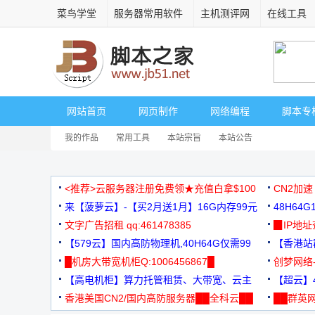
菜鸟学堂
服务器常用软件
主机测评网
在线工具
网站首页
网页制作
网络编程
脚本专
我的作品
常用工具
本站宗旨
本站公告
<推荐>云服务器注册免费领★充值白拿$100
CN2加速
来【菠萝云】-【买2月送1月】16G内存99元
48H64
文字广告招租 qq:461478385
3000+
▉IP地
【579云】国内高防物理机,40H64G仅需99
【香港站群
元
█机房大带宽机柜Q:1006456867█
创梦网络
【高电机柜】算力托管租赁、大带宽、云主
88元/月
【超云】4
机
香港美国CN2/国内高防服务器██全科云██
██群英网