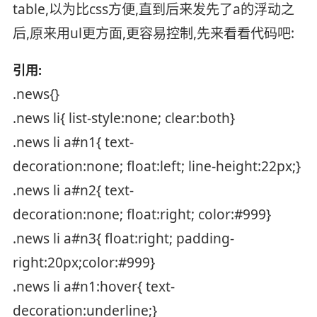
table,以为比css方便,直到后来发先了a的浮动之
后,原来用ul更方面,更容易控制,先来看看代码吧:
引用:
.news{}
.news li{ list-style:none; clear:both}
.news li a#n1{ text-
decoration:none; float:left; line-height:22px;}
.news li a#n2{ text-
decoration:none; float:right; color:#999}
.news li a#n3{ float:right; padding-
right:20px;color:#999}
.news li a#n1:hover{ text-
decoration:underline;}