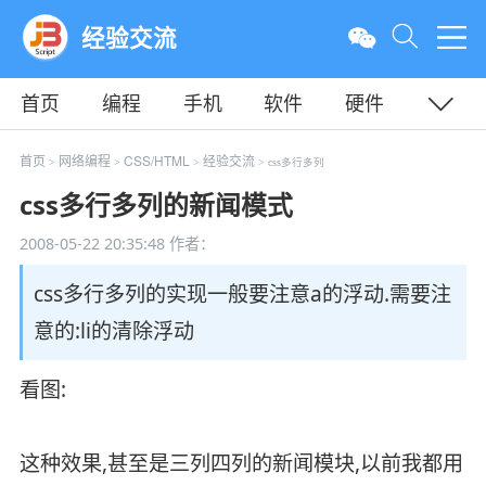
经验交流
首页
编程
手机
软件
硬件
教程
平面
服务器
首页
网络编程
CSS/HTML
经验交流
>
>
>
> css多行多列
css多行多列的新闻模式
2008-05-22 20:35:48
作者：
css多行多列的实现一般要注意a的浮动.需要注
意的:li的清除浮动
看图:
这种效果,甚至是三列四列的新闻模块,以前我都用