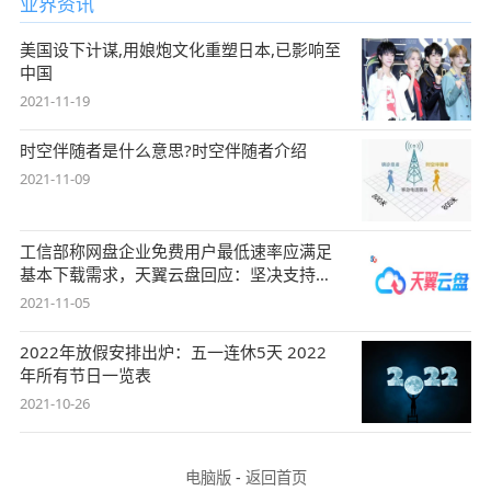
业界资讯
美国设下计谋,用娘炮文化重塑日本,已影响至
中国
2021-11-19
时空伴随者是什么意思?时空伴随者介绍
2021-11-09
工信部称网盘企业免费用户最低速率应满足
基本下载需求，天翼云盘回应：坚决支持，
始终
2021-11-05
2022年放假安排出炉：五一连休5天 2022
年所有节日一览表
2021-10-26
电脑版
-
返回首页