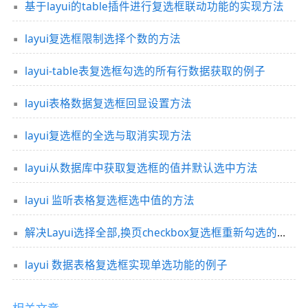
基于layui的table插件进行复选框联动功能的实现方法
layui复选框限制选择个数的方法
layui-table表复选框勾选的所有行数据获取的例子
layui表格数据复选框回显设置方法
layui复选框的全选与取消实现方法
layui从数据库中获取复选框的值并默认选中方法
layui 监听表格复选框选中值的方法
解决Layui选择全部,换页checkbox复选框重新勾选的问题方法
layui 数据表格复选框实现单选功能的例子