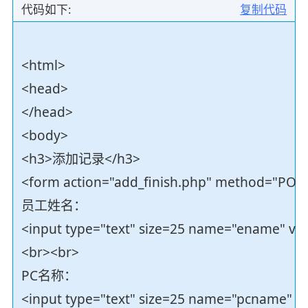
代码如下:
复制代码
<html>
<head>
</head>
<body>
<h3>添加记录</h3>
<form action="add_finish.php" method="POS
员工姓名：
<input type="text" size=25 name="ename" va
<br><br>
PC名称：
<input type="text" size=25 name="pcname" v