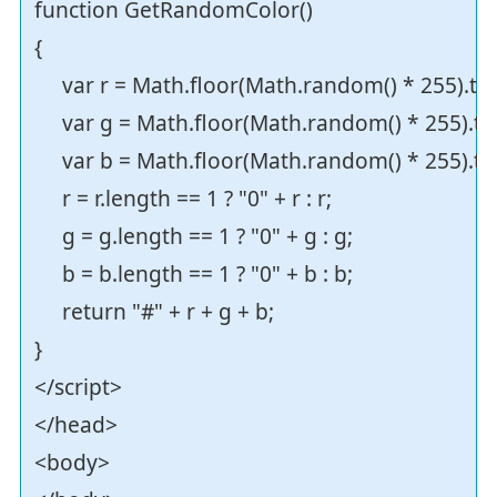
function GetRandomColor()
{
var r = Math.floor(Math.random() * 255).t
var g = Math.floor(Math.random() * 255).t
var b = Math.floor(Math.random() * 255).t
r = r.length == 1 ? "0" + r : r;
g = g.length == 1 ? "0" + g : g;
b = b.length == 1 ? "0" + b : b;
return "#" + r + g + b;
}
</script>
</head>
<body>