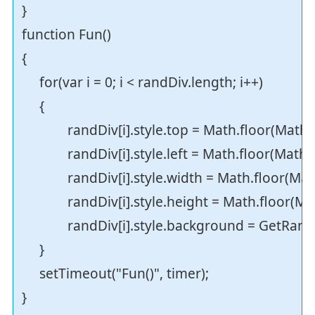
}
function Fun()
{
for(var i = 0; i < randDiv.length; i++)
{
randDiv[i].style.top = Math.floor(Math.
randDiv[i].style.left = Math.floor(Math.
randDiv[i].style.width = Math.floor(Mat
randDiv[i].style.height = Math.floor(Ma
randDiv[i].style.background = GetRan
}
setTimeout("Fun()", timer);
}