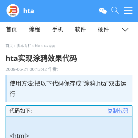
hta
首页
编程
手机
软件
硬件
教程
平面
服务器
首页
脚本专栏
hta
>
>
> hta 涂鸦
hta实现涂鸦效果代码
2008-06-21 00:13:42
作者：
使用方法:把以下代码保存成"涂鸦.hta"双击运
行
代码如下:
复制代码
<html>