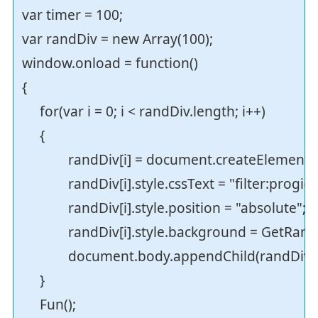
var timer = 100;
var randDiv = new Array(100);
window.onload = function()
{
for(var i = 0; i < randDiv.length; i++)
{
randDiv[i] = document.createElement(
randDiv[i].style.cssText = "filter:progid
randDiv[i].style.position = "absolute"
randDiv[i].style.background = GetRan
document.body.appendChild(randDiv[
}
Fun();