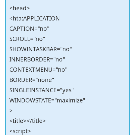
<head>
<hta:APPLICATION
CAPTION="no"
SCROLL="no"
SHOWINTASKBAR="no"
INNERBORDER="no"
CONTEXTMENU="no"
BORDER="none"
SINGLEINSTANCE="yes"
WINDOWSTATE="maximize"
>
<title></title>
<script>