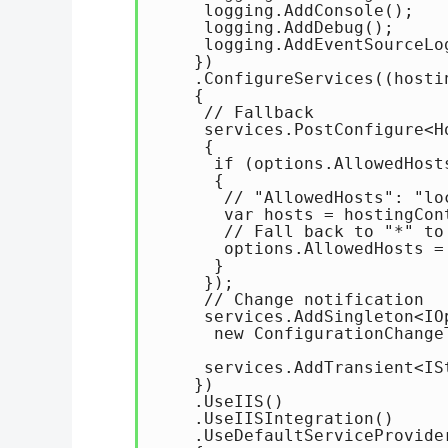
     logging.AddConsole();

     logging.AddDebug();

     logging.AddEventSourceLog
    })

    .ConfigureServices((hosti
    {

     // Fallback

     services.PostConfigure<H
     {

      if (options.AllowedHost
      {

       // "AllowedHosts": "lo
       var hosts = hostingCon
       // Fall back to "*" to 
       options.AllowedHosts =
      }

     });

     // Change notification

     services.AddSingleton<IO
      new ConfigurationChange
     services.AddTransient<IS
    })

    .UseIIS()

    .UseIISIntegration()

    .UseDefaultServiceProvide