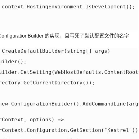
 context.HostingEnvironment.IsDevelopment();

 IConfigurationBuilder 的实现，且写死了默认配置文件的名字
 CreateDefaultBuilder(string[] args)

ilder();

uilder.GetSetting(WebHostDefaults.ContentRootK
rectory.GetCurrentDirectory());

new ConfigurationBuilder().AddCommandLine(args
rContext, options) =>

rContext.Configuration.GetSection("Kestrel"));