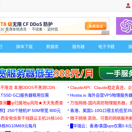
广告 商业广告，理
栏
脚本下载
数据库
服务器
电子书籍
 不限流 本港DDOS不黑洞CDN
ClaudeAPI：Claude稳定直连
G1TSSD G口服务器租用仅需
Hostia.io 海外自营VPS物理服务
可免费测试
址查询▉ip归属地ip风险★天天免费查
万恒网络-国内高防物理服务器，
】250个随机IP 50M带宽 800元
99元/月起
香港、美国1-10G口宿主机低至35
-西安电信骨干线路云主机16核16G
微子网络 高效、可靠的网络服务
核8G10M69元每月
█华瑞云：香港/美国vps仅需0.6元