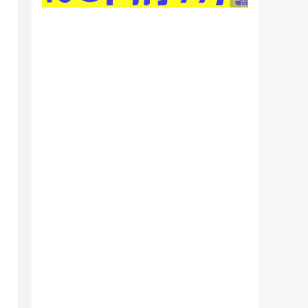
广告 商业广告，理性
ey)))

).Build());


