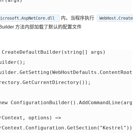
r(args)

内，当程序执行
Microsoft.AspNetCore.dll
WebHost.Create
ultBuilder 方法内部加载了默认的配置文件
 CreateDefaultBuilder(string[] args)

ilder();

uilder.GetSetting(WebHostDefaults.ContentRootK
rectory.GetCurrentDirectory());

new ConfigurationBuilder().AddCommandLine(args
rContext, options) =>

rContext.Configuration.GetSection("Kestrel"));