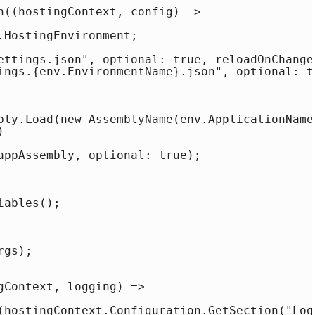
n((hostingContext, config) =>

HostingEnvironment;

ettings.json", optional: true, reloadOnChange:
ings.{env.EnvironmentName}.json", optional: t
bly.Load(new AssemblyName(env.ApplicationName)


appAssembly, optional: true);

ables();

gs);

gContext, logging) =>

(hostingContext.Configuration.GetSection("Logg