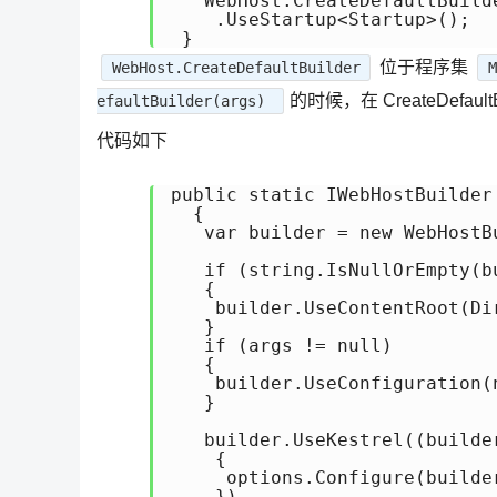
   WebHost.CreateDefaultBuilde
    .UseStartup<Startup>();

 }
位于程序集
WebHost.CreateDefaultBuilder
的时候，在 CreateDefa
efaultBuilder(args)
代码如下
public static IWebHostBuilder
  {

   var builder = new WebHostBu
   if (string.IsNullOrEmpty(b
   {

    builder.UseContentRoot(Di
   }

   if (args != null)

   {

    builder.UseConfiguration(
   }

   builder.UseKestrel((builde
    {

     options.Configure(builde
    })
