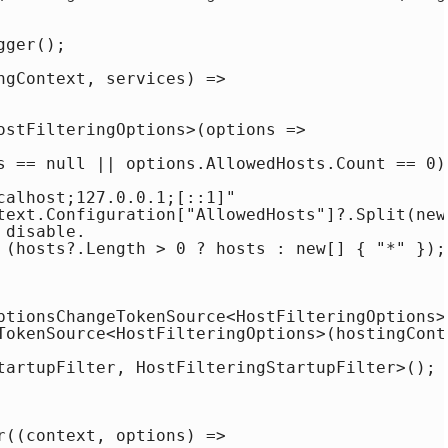
ger();

ngContext, services) =>

ostFilteringOptions>(options =>

s == null || options.AllowedHosts.Count == 0)

calhost;127.0.0.1;[::1]"

text.Configuration["AllowedHosts"]?.Split(new
disable.

 (hosts?.Length > 0 ? hosts : new[] { "*" });

ptionsChangeTokenSource<HostFilteringOptions>>
TokenSource<HostFilteringOptions>(hostingCont
tartupFilter, HostFilteringStartupFilter>();

r((context, options) =>
