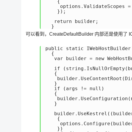
    {

     options.ValidateScopes =
    });

   return builder;

  }
可以看到，CreateDefaultBuilder 内部还是使用了
public static IWebHostBuilder
  {

   var builder = new WebHostBu
   if (string.IsNullOrEmpty(b
   {

    builder.UseContentRoot(Di
   }

   if (args != null)

   {

    builder.UseConfiguration(
   }

   builder.UseKestrel((builde
    {

     options.Configure(builde
    })
