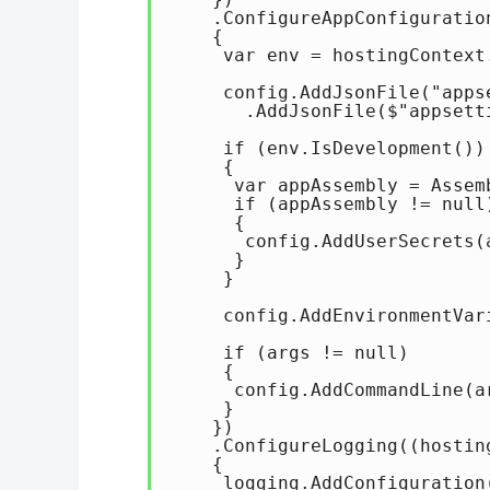
    .ConfigureAppConfiguratio
    {

     var env = hostingContext.
     config.AddJsonFile("apps
       .AddJsonFile($"appsett
     if (env.IsDevelopment())

     {

      var appAssembly = Assem
      if (appAssembly != null)
      {

       config.AddUserSecrets(
      }

     }

     config.AddEnvironmentVari
     if (args != null)

     {

      config.AddCommandLine(ar
     }

    })

    .ConfigureLogging((hostin
    {

     logging.AddConfiguration