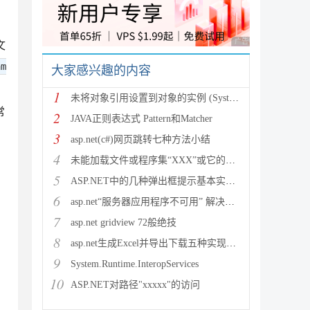
广告 商业广告，理性
文
am
大家感兴趣的内容
1
未将对象引用设置到对象的实例 (System.NullRef
常
2
JAVA正则表达式 Pattern和Matcher
3
asp.net(c#)网页跳转七种方法小结
4
未能加载文件或程序集“XXX”或它的某一个依赖项。试图加载格
5
ASP.NET中的几种弹出框提示基本实现方法
6
asp.net“服务器应用程序不可用” 解决方法
7
asp.net gridview 72般绝技
8
asp.net生成Excel并导出下载五种实现方法
9
System.Runtime.InteropServices
10
ASP.NET对路径"xxxxx"的访问