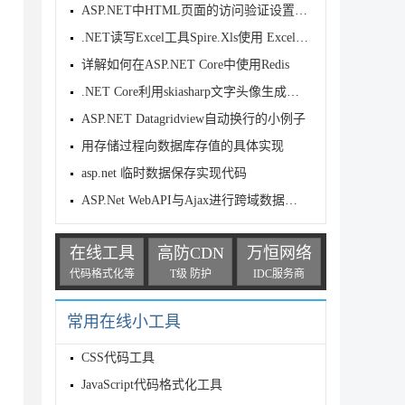
ASP.NET中HTML页面的访问验证设置方法
.NET读写Excel工具Spire.Xls使用 Excel单元格控制(3)
详解如何在ASP.NET Core中使用Redis
 true)

rue, reloadOnChange: true);

.NET Core利用skiasharp文字头像生成方法教程（基于docke
ASP.NET Datagridview自动换行的小例子
用存储过程向数据库存值的具体实现
);

asp.net 临时数据保存实现代码
ASP.Net WebAPI与Ajax进行跨域数据交互时Cookies数据的
在线工具
高防CDN
万恒网络
代码格式化等
T级 防护
IDC服务商
常用在线小工具
CSS代码工具
JavaScript代码格式化工具
ing"));
