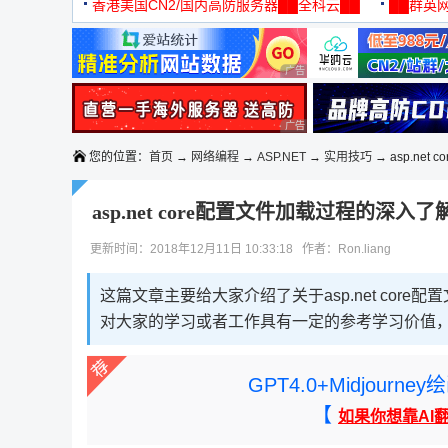
机
香港美国CN2/国内高防服务器██全科云██
██群英网
◆◆◆
广告 商业广告，理性选择
广告 商业广告，理性选择
您的位置：
首页
→
网络编程
→
ASP.NET
→
实用技巧
→ asp.net
asp.net core配置文件加载过程的深入了
更新时间：2018年12月11日 10:33:18 作者：Ron.liang
这篇文章主要给大家介绍了关于asp.net co
对大家的学习或者工作具有一定的参考学习价值
GPT4.0+Midjou
【
如果你想靠AI