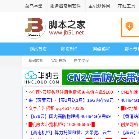
菜鸟学堂
服务器常用软件
主机测评网
在线工具
网站首页
网页制作
网络编程
脚本专
基础应用
实用技巧
自学过程
<推荐>云服务器注册免费领★充值白拿$100
CN2加速
来【菠萝云】-【买2月送1月】16G内存99元
48H64
文字广告招租 qq:461478385
3000+
▉IP地
【579云】国内高防物理机,40H64G仅需99
【香港站群
元
█机房大带宽机柜Q:1006456867█
创梦网络
【高电机柜】算力托管租赁、大带宽、云主
88元/月
【超云】4