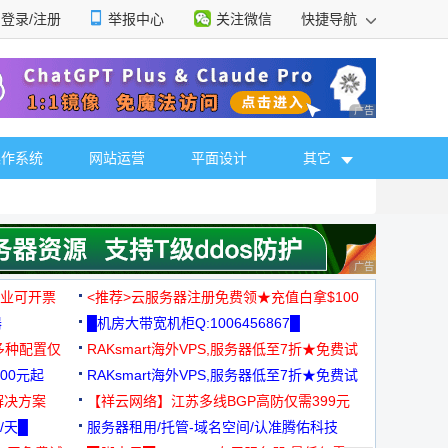
登录/注册
举报中心
关注微信
快捷导航
性选择
广告 商业广告，理
操作系统
网站运营
平面设计
其它
广告 商业广告，理
，企业可开票
<推荐>云服务器注册免费领★充值白拿$100
器
█机房大带宽机柜Q:1006456867█
多种配置仅
RAKsmart海外VPS,服务器低至7折★免费试
00元起
用★
RAKsmart海外VPS,服务器低至7折★免费试
解决方案
用★
【祥云网络】江苏多线BGP高防仅需399元
/天█
服务器租用/托管-域名空间/认准腾佑科技