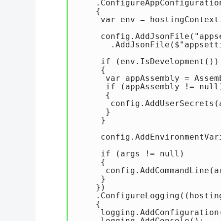
    .ConfigureAppConfiguratio
    {

     var env = hostingContext.
     config.AddJsonFile("apps
       .AddJsonFile($"appsett
     if (env.IsDevelopment())

     {

      var appAssembly = Assem
      if (appAssembly != null)
      {

       config.AddUserSecrets(
      }

     }

     config.AddEnvironmentVari
     if (args != null)

     {

      config.AddCommandLine(ar
     }

    })

    .ConfigureLogging((hostin
    {

     logging.AddConfiguration
     logging.AddConsole();
