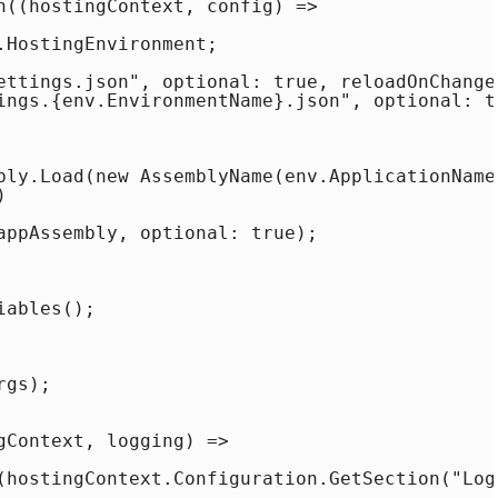
n((hostingContext, config) =>

HostingEnvironment;

ettings.json", optional: true, reloadOnChange:
ings.{env.EnvironmentName}.json", optional: t
bly.Load(new AssemblyName(env.ApplicationName)


appAssembly, optional: true);

ables();

gs);

gContext, logging) =>

(hostingContext.Configuration.GetSection("Logg