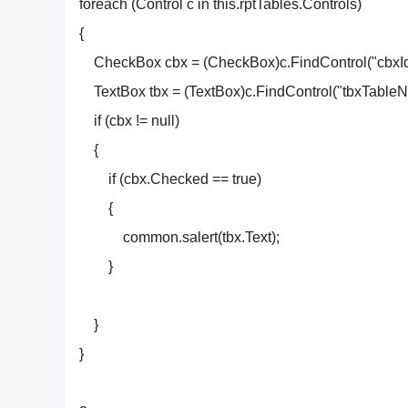
foreach (Control c in this.rptTables.Controls)
{
CheckBox cbx = (CheckBox)c.FindControl("cbxId
TextBox tbx = (TextBox)c.FindControl("tbxTableN
if (cbx != null)
{
if (cbx.Checked == true)
{
common.salert(tbx.Text);
}
}
}