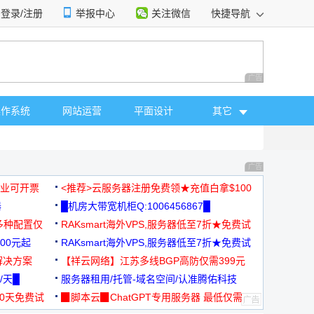
登录/注册
举报中心
关注微信
快捷导航
性选择
广告 商业广告，理
操作系统
网站运营
平面设计
其它
广告 商业广告，理
，企业可开票
<推荐>云服务器注册免费领★充值白拿$100
器
█机房大带宽机柜Q:1006456867█
多种配置仅
RAKsmart海外VPS,服务器低至7折★免费试
00元起
用★
RAKsmart海外VPS,服务器低至7折★免费试
解决方案
用★
【祥云网络】江苏多线BGP高防仅需399元
/天█
服务器租用/托管-域名空间/认准腾佑科技
30天免费试
▉脚本云▉ChatGPT专用服务器 最低仅需