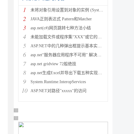
1
未将对象引用设置到对象的实例 (System.NullRef
2
JAVA正则表达式 Pattern和Matcher
3
asp.net(c#)网页跳转七种方法小结
4
未能加载文件或程序集“XXX”或它的某一个依赖项。试图加载格
5
ASP.NET中的几种弹出框提示基本实现方法
6
asp.net“服务器应用程序不可用” 解决方法
7
asp.net gridview 72般绝技
8
asp.net生成Excel并导出下载五种实现方法
9
System.Runtime.InteropServices
10
ASP.NET对路径"xxxxx"的访问
广告 商业广告，理性选择
广告 商业广告，理性选择