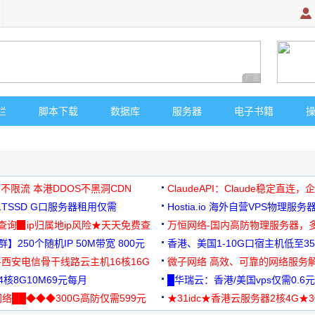
广告 商业广告，理
栏
脚本下载
数据库
服务器
电子书籍
 不限流 本港DDOS不黑洞CDN
ClaudeAPI：Claude稳定直连
G1TSSD G口服务器租用仅需
Hostia.io 海外自营VPS物理服务
可免费测试
址查询▉ip归属地ip风险★天天免费查
万恒网络-国内高防物理服务器，
】250个随机IP 50M带宽 800元
99元/月起
香港、美国1-10G口宿主机低至35
-西安电信骨干线路云主机16核16G
微子网络 高效、可靠的网络服务
核8G10M69元每月
█华瑞云：香港/美国vps仅需0.6元
络██◆◆◆300G高防仅需599元
★31idc★香港云服务器2核4G★