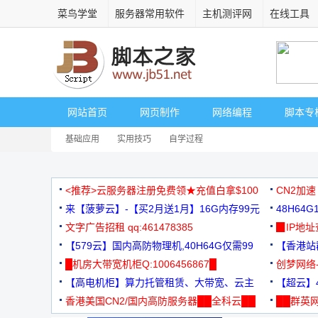
菜鸟学堂
服务器常用软件
主机测评网
在线工具
网站首页
网页制作
网络编程
脚本专
基础应用
实用技巧
自学过程
<推荐>云服务器注册免费领★充值白拿$100
CN2加速
来【菠萝云】-【买2月送1月】16G内存99元
48H64
文字广告招租 qq:461478385
3000+
▉IP地
【579云】国内高防物理机,40H64G仅需99
【香港站群
元
█机房大带宽机柜Q:1006456867█
创梦网络
【高电机柜】算力托管租赁、大带宽、云主
88元/月
【超云】4
机
香港美国CN2/国内高防服务器██全科云██
██群英网