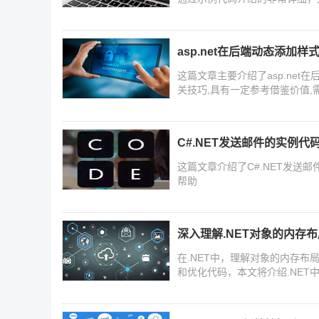
值，需要的朋友们下面来一起学
asp.net在后端动态添加
这篇文章主要介绍了asp.net在
关技巧,具有一定参考借鉴价值,
C#.NET发送邮件的实例代
这篇文章介绍了C#.NET发送
帮助
深入理解.NET对象的内存布
在.NET中，理解对象的内存布
和优化代码，本文将介绍.NE