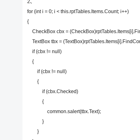
2、
for (int i = 0; i < this.rptTables.Items.Count; i++)
{
CheckBox cbx = (CheckBox)rptTables.Items[i].Fin
TextBox tbx = (TextBox)rptTables.Items[i].FindCo
if (cbx != null)
{
if (cbx != null)
{
if (cbx.Checked)
{
common.salert(tbx.Text);
}
}