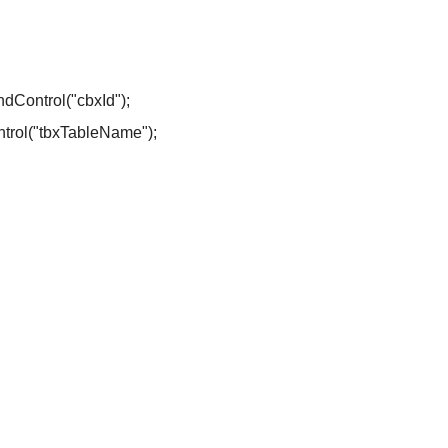
dControl("cbxId");
ntrol("tbxTableName");