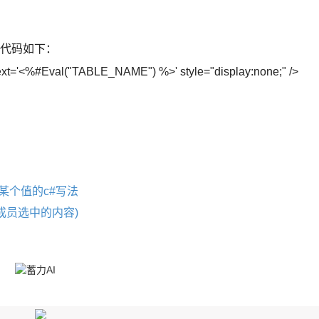
，代码如下：
ext='<%#Eval("TABLE_NAME") %>' style="display:none;" />
的某行某个值的c#写法
ist成员选中的内容)