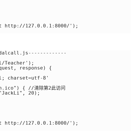
t http://127.0.0.1:8000/');

dalcall.js-------------

/Teacher');

uest, response) {

; charset=utf-8'

con.ico") { //清除第2此访问

JackLi", 20);

t http://127.0.0.1:8000/');
