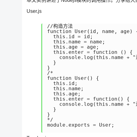
本文实例讲述了Nodejs模块的调用操作。分享给
User.js
//构造方法

function User(id, name, age) {
  this.id = id;

  this.name = name;

  this.age = age;

  this.enter = function () {

    console.log(this.name +
  }

}

/*

function User() {

  this.id;

  this.name;

  this.age;

  this.enter = function() {

    console.log(this.name +
  }

}

*/

module.exports = User;
