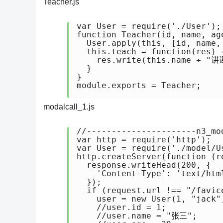
Teacher.js
var User = require('./User');

function Teacher(id, name, age
  User.apply(this, [id, name
  this.teach = function(res) {
    res.write(this.name + "讲课
  }

}

module.exports = Teacher;

modalcall_1.js
//----------------------n3_m
var http = require('http');

var User = require('./model/Us
http.createServer(function (re
  response.writeHead(200, {

    'Content-Type': 'text/html
  });

  if (request.url !== "/fav
    user = new User(1, "jack",
    //user.id = 1;

    //user.name = "张三";
