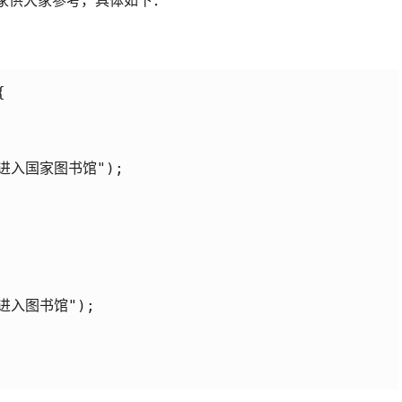
大家供大家参考，具体如下：


 "进入国家图书馆");

 "进入图书馆");
