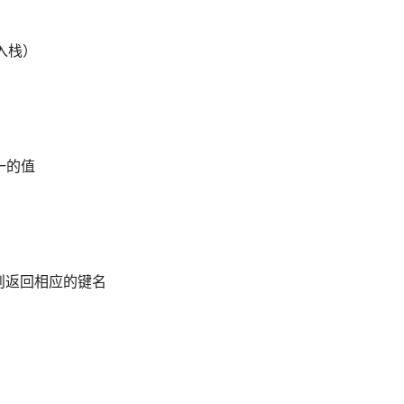
（入栈）
单一的值
成功则返回相应的键名