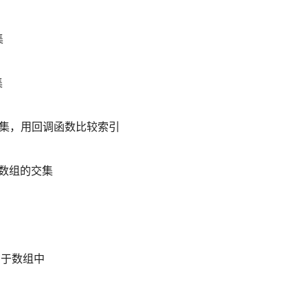
集
集
算数组的交集，用回调函数比较索引
来计算数组的交集
存在于数组中