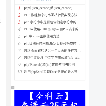
1
php中json_decode()和json_encode(
2
PHP 数组和字符串互相转换实现方法
3
任
php 字符串中是否包含指定字符串的多种方法
4
PHP中使用cURL实现Get和Post请求的方法
5
php中iconv函数使用方法
6
php日期转时间戳,指定日期转换成时间戳
7
PHP 页面跳转到另一个页面的多种方法方法总结
8
PHP中文处理 中文字符串截取(mb_substr)和获取中
9
php下intval()和(int)转换使用与区别
10
利用phpExcel实现Excel数据的导入导出(全步骤详细
广告 商业广告，理性选择