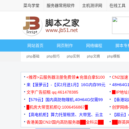
菜鸟学堂
服务器常用软件
主机测评网
在线工具
网站首页
网页制作
网络编程
脚本专
php基础
php技巧
php实例
php文摘
php模板
<推荐>云服务器注册免费领★充值白拿$100
CN2加速
来【菠萝云】-【买2月送1月】16G内存99元
48H64
文字广告招租 qq:461478385
3000+
▉IP地
【579云】国内高防物理机,40H64G仅需99
【香港站群
元
█机房大带宽机柜Q:1006456867█
创梦网络
【高电机柜】算力托管租赁、大带宽、云主
88元/月
【超云】4
机
香港美国CN2/国内高防服务器██全科云██
██群英网