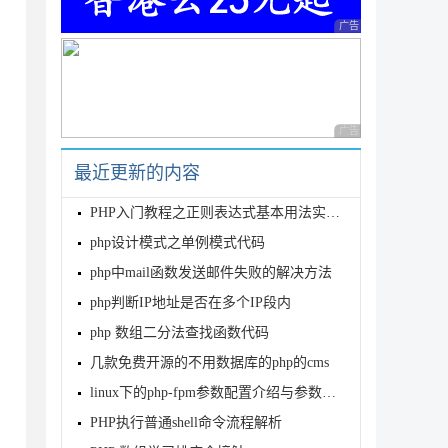
广告 商业广告，理性
广告 商业广告，理性
最近更新的内容
PHP入门教程之正则表达式基本用法实例详解(正则匹配,搜索,分割等)
php设计模式之单例模式代码
php中mail函数发送邮件失败的解决方法
php判断IP地址是否在多个IP段内
php 数组二分法查找函数代码
几款免费开源的不用数据库的php的cms
linux下的php-fpm参数配置介绍与参数优化说明
PHP执行普通shell命令流程解析