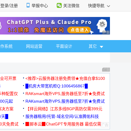
登录/注册
举报中心
关注微信
快捷导航
性选择
广告 商业广告，理
操作系统
网站运营
平面设计
其它
广告 商业广告，理
，企业可开票
<推荐>云服务器注册免费领★充值白拿$100
器
█机房大带宽机柜Q:1006456867█
多种配置仅
RAKsmart海外VPS,服务器低至7折★免费试
00元起
用★
RAKsmart海外VPS,服务器低至7折★免费试
解决方案
用★
【祥云网络】江苏多线BGP高防仅需399元
/天█
服务器租用/托管-域名空间/认准腾佑科技
30天免费试
▉脚本云▉ChatGPT专用服务器 最低仅需