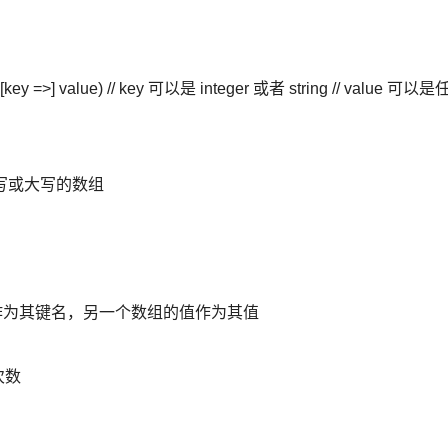
lue, [key =>] value) // key 可以是 integer 或者 string // value 可以是
全为小写或大写的数组
数组的值作为其键名，另一个数组的值作为其值
次数