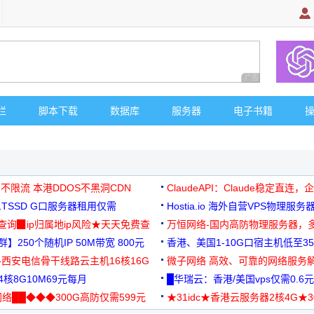
广告 商业广告，理
栏
脚本下载
数据库
服务器
电子书籍
 不限流 本港DDOS不黑洞CDN
ClaudeAPI：Claude稳定直连
G1TSSD G口服务器租用仅需
Hostia.io 海外自营VPS物理服务
可免费测试
址查询▉ip归属地ip风险★天天免费查
万恒网络-国内高防物理服务器，
】250个随机IP 50M带宽 800元
99元/月起
香港、美国1-10G口宿主机低至35
-西安电信骨干线路云主机16核16G
微子网络 高效、可靠的网络服务
核8G10M69元每月
█华瑞云：香港/美国vps仅需0.6元
络██◆◆◆300G高防仅需599元
★31idc★香港云服务器2核4G★