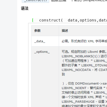
_construct()
语法
_construct( _data,options,dat