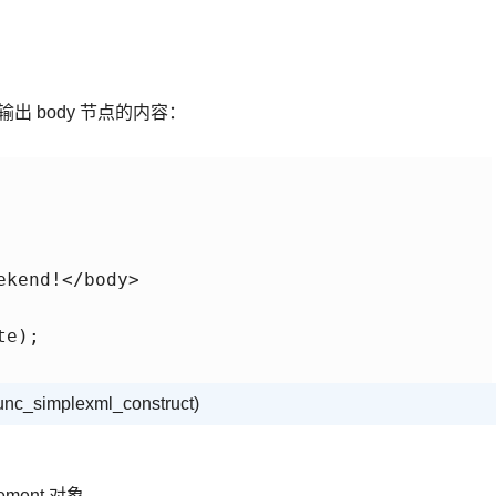
后输出 body 节点的内容：
kend!</body> 

e); 

c_simplexml_construct)
ement 对象。