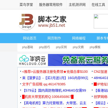
菜鸟学堂
服务器常用软件
主机测评网
在线工具
网站首页
网页制作
网络编程
脚本专
php基础
php技巧
php实例
php文摘
php模板
<推荐>云服务器注册免费领★充值白拿$100
CN2加速
来【菠萝云】-【买2月送1月】16G内存99元
48H64
文字广告招租 qq:461478385
3000+
▉IP地
【579云】国内高防物理机,40H64G仅需99
【香港站群
元
█机房大带宽机柜Q:1006456867█
创梦网络
【高电机柜】算力托管租赁、大带宽、云主
88元/月
【超云】4