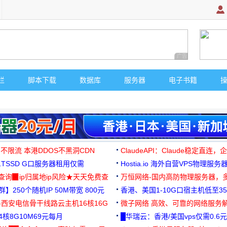
广告 商业广告，理
栏
脚本下载
数据库
服务器
电子书籍
 不限流 本港DDOS不黑洞CDN
ClaudeAPI：Claude稳定直连
G1TSSD G口服务器租用仅需
Hostia.io 海外自营VPS物理服务
可免费测试
址查询▉ip归属地ip风险★天天免费查
万恒网络-国内高防物理服务器，
】250个随机IP 50M带宽 800元
99元/月起
香港、美国1-10G口宿主机低至35
-西安电信骨干线路云主机16核16G
微子网络 高效、可靠的网络服务
核8G10M69元每月
█华瑞云：香港/美国vps仅需0.6元