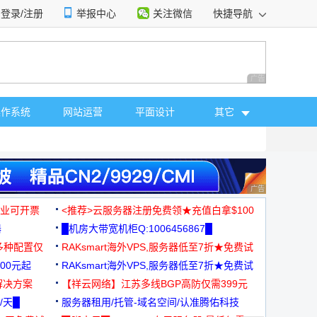
登录/注册
举报中心
关注微信
快捷导航
性选择
广告 商业广告，理
操作系统
网站运营
平面设计
其它
广告 商业广告，理
，企业可开票
<推荐>云服务器注册免费领★充值白拿$100
器
█机房大带宽机柜Q:1006456867█
多种配置仅
RAKsmart海外VPS,服务器低至7折★免费试
00元起
用★
RAKsmart海外VPS,服务器低至7折★免费试
解决方案
用★
【祥云网络】江苏多线BGP高防仅需399元
/天█
服务器租用/托管-域名空间/认准腾佑科技