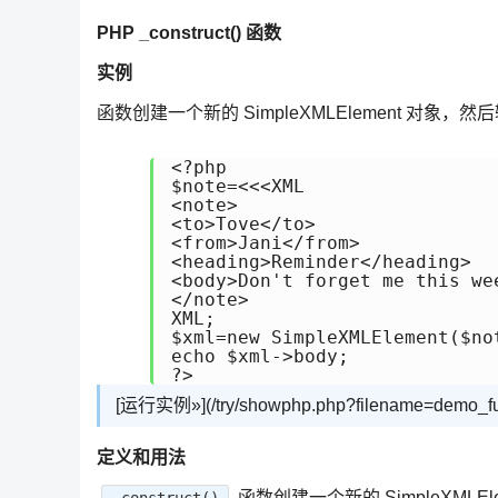
PHP _construct() 函数
实例
函数创建一个新的 SimpleXMLElement 对象，然
<?php 

$note=<<<XML

<note> 

<to>Tove</to> 

<from>Jani</from> 

<heading>Reminder</heading> 

<body>Don't forget me this wee
</note> 

XML; 

$xml=new SimpleXMLElement($not
echo $xml->body; 

?>
[运行实例»](/try/showphp.php?filename=demo_fun
定义和用法
函数创建一个新的 SimpleXMLEl