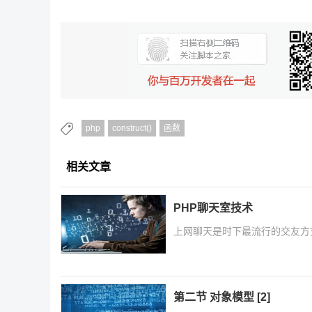
php
construct()
函数
相关文章
PHP聊天室技术
上网聊天是时下最流行的交友方
第二节 对象模型 [2]