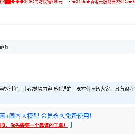
络██◆◆◆300G高防仅需599元
★31idc★香港云服务器2核4G★
用◆
，理性选择
理性选择
t()函数
uct()函数讲解，小编觉得内容挺不错的，现在分享给大家，具有很好
rney绘画+国内大模型 会员永久免费使用！
】
翻身，你先需要一个靠谱的工具！