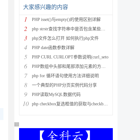
大家感兴趣的内容
1
PHP isset()与empty()的使用区别详解
2
php strstr查找字符串中是否包含某些字符的查找函数
3
php文件怎么打开 如何执行php文件
4
PHP date函数参数详解
5
PHP CURL CURLOPT参数说明(curl_seto
6
PHP数组中头部和尾部添加元素的方法(array_unshi
7
php for 循环语句使用方法详细说明
8
一个典型的PHP分页实例代码分享
9
PHP读取MySQL数据代码
10
php checkbox复选框值的获取与checkbox默认
广告 商业广告，理性选择