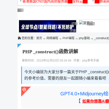
机
香港美国CN2/国内高防服务器██全科云██
██群英网
◆◆◆
广告 商业广告，理性选择
广告 商业广告，理性选择
广告 商业广告，理性选择
广告 商业广告，理性选择
广告 商业广告，理性选择
广告 商业广告，理性选择
广告 商业广告，理性选择
广告 商业广告
广告 商业广告，
广告 商业广告，理性选择
您的位置：
首页
→
网络编程
→
PHP编程
→
php基础
→ _construc
PHP _construct()函数讲解
更新时间：2019年02月03日 09:26:49 作者：php参考手册
今天小编就为大家分享一篇关于PHP _constr
的参考价值，需要的朋友一起跟随小编来看看吧
GPT4.0+Midjou
【
如果你想靠AI