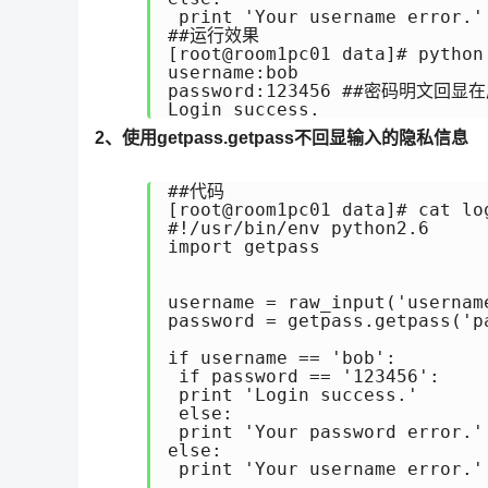
 print 'Your username error.'

##运行效果

[root@room1pc01 data]# python 
username:bob

password:123456 ##密码明文回显
2、使用getpass.getpass不回显输入的隐私信息
##代码

[root@room1pc01 data]# cat log
#!/usr/bin/env python2.6

import getpass

username = raw_input('username
password = getpass.getpass('pa
if username == 'bob':

 if password == '123456':

 print 'Login success.'

 else:

 print 'Your password error.'

else:

 print 'Your username error.'
