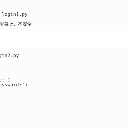
login1.py

在屏幕上，不安全

in2.py 

:')

ssword:')
