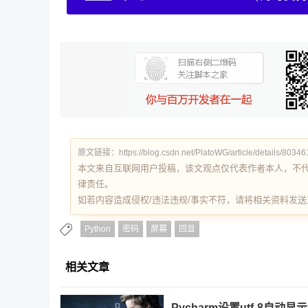
原文链接：https://blog.csdn.net/PlatoWG/article/details/8034
本文来自互联网用户投稿，该文观点仅代表作者本人，不
律责任。
如若内容造成侵权/违法违规/事实不符，请将相关资料发送至 re
Python
密码
屏幕
回显
相关文章
Pycharm设置utf-8自动显