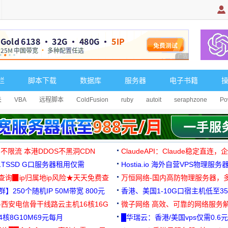
广告 商业广告，理
栏
脚本下载
数据库
服务器
电子书籍
关
VBA
远程脚本
ColdFusion
ruby
autoit
seraphzone
Po
 不限流 本港DDOS不黑洞CDN
ClaudeAPI：Claude稳定直连
G1TSSD G口服务器租用仅需
Hostia.io 海外自营VPS物理服务
可免费测试
址查询▉ip归属地ip风险★天天免费查
万恒网络-国内高防物理服务器，
】250个随机IP 50M带宽 800元
99元/月起
香港、美国1-10G口宿主机低至35
-西安电信骨干线路云主机16核16G
微子网络 高效、可靠的网络服务
核8G10M69元每月
█华瑞云：香港/美国vps仅需0.6元