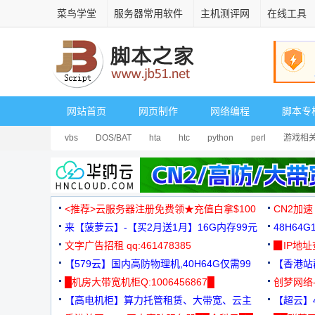
菜鸟学堂
服务器常用软件
主机测评网
在线工具
网站首页
网页制作
网络编程
脚本专
vbs
DOS/BAT
hta
htc
python
perl
游戏相
<推荐>云服务器注册免费领★充值白拿$100
CN2加速
来【菠萝云】-【买2月送1月】16G内存99元
48H64
文字广告招租 qq:461478385
3000+
▉IP地
【579云】国内高防物理机,40H64G仅需99
【香港站群
元
█机房大带宽机柜Q:1006456867█
创梦网络
【高电机柜】算力托管租赁、大带宽、云主
88元/月
【超云】4