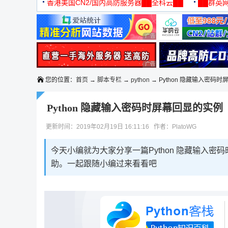
机
香港美国CN2/国内高防服务器██全科云██
██群英网
◆◆◆
广告 商业广告，理性选择
广告 商业广告，理性选择
您的位置：
首页
→
脚本专栏
→
python
→ Python 隐藏输入密码时
Python 隐藏输入密码时屏幕回显的实例
更新时间：2019年02月19日 16:11:16 作者：PlatoWG
今天小编就为大家分享一篇Python 隐藏输入
助。一起跟随小编过来看看吧