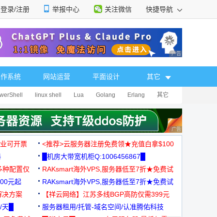
登录/注册
举报中心
关注微信
快捷导航
性选择
广告 商业广告，理
操作系统
网站运营
平面设计
其它
werShell
linux shell
Lua
Golang
Erlang
其它
广告 商业广告，理
，企业可开票
<推荐>云服务器注册免费领★充值白拿$100
器
█机房大带宽机柜Q:1006456867█
多种配置仅
RAKsmart海外VPS,服务器低至7折★免费试
00元起
用★
RAKsmart海外VPS,服务器低至7折★免费试
解决方案
用★
【祥云网络】江苏多线BGP高防仅需399元
/天█
服务器租用/托管-域名空间/认准腾佑科技