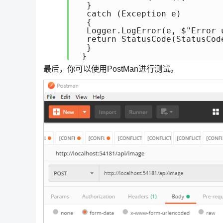
  }

  catch (Exception e)

  {

  Logger.LogError(e, $"Error u
  return StatusCode(StatusCod
  }

 }
最后，你可以使用PostMan进行测试。