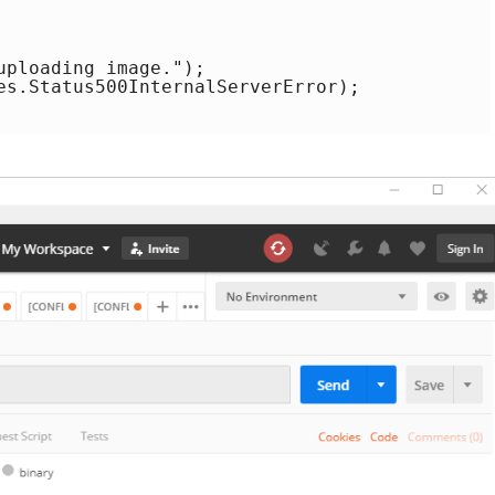
ploading image.");

es.Status500InternalServerError);
