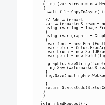
   using (var stream = new Mem
   {

    await file.CopyToAsync(str
    // Add watermark

    var watermarkedStream = ne
    using (var img = Image.Fro
    {

    using (var graphic = Graph
    {

     var font = new Font(Font
     var color = Color.FromAr
     var brush = new SolidBrus
     var point = new Point(im
     graphic.DrawString("cnbl
     img.Save(watermarkedStre
    }

    img.Save(hostingEnv.WebRoo
    }

    return StatusCode(StatusCo
   }

   }

  }

  return BadRequest();
