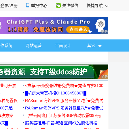
登录/注册
举报中心
关注微信
快捷导航
性选择
广告 商业广告，理
操作系统
网站运营
平面设计
其它
广告 商业广告，理
，企业可开票
<推荐>云服务器注册免费领★充值白拿$100
器
█机房大带宽机柜Q:1006456867█
多种配置仅
RAKsmart海外VPS,服务器低至7折★免费试
00元起
用★
RAKsmart海外VPS,服务器低至7折★免费试
解决方案
用★
【祥云网络】江苏多线BGP高防仅需399元
/天█
服务器租用/托管-域名空间/认准腾佑科技