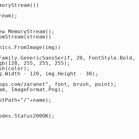
oryStream())

eam);

w MemoryStream();

mStream(stream))

ics.FromImage(img))

Family.GenericSansSerif, 20, FontStyle.Bold, 
gb(128, 255, 255, 255);

h(color);

g.Width - 120, img.Height - 30);

ogs.com/zaranet", font, brush, point);

am, ImageFormat.Png);

tPath+"/"+name);

des.Status200OK);
