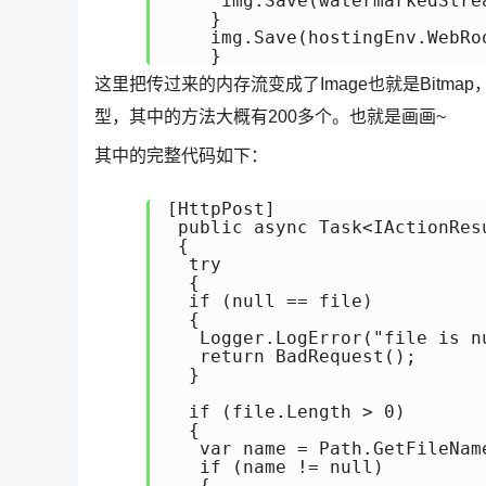
     img.Save(watermarkedStre
    }

    img.Save(hostingEnv.WebRoo
    }
这里把传过来的内存流变成了Image也就是Bitmap，
型，其中的方法大概有200多个。也就是画画~
其中的完整代码如下：
[HttpPost]

 public async Task<IActionRes
 {

  try

  {

  if (null == file)

  {

   Logger.LogError("file is nu
   return BadRequest();

  }

  if (file.Length > 0)

  {

   var name = Path.GetFileName
   if (name != null)

   {
