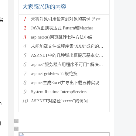
大家感兴趣的内容
1
未将对象引用设置到对象的实例 (System.NullRef
实
2
JAVA正则表达式 Pattern和Matcher
3
asp.net(c#)网页跳转七种方法小结
4
未能加载文件或程序集“XXX”或它的某一个依赖项。试图加载格
5
ASP.NET中的几种弹出框提示基本实现方法
6
asp.net“服务器应用程序不可用” 解决方法
7
asp.net gridview 72般绝技
8
asp.net生成Excel并导出下载五种实现方法
ize,

9
System.Runtime.InteropServices
10
ASP.NET对路径"xxxxx"的访问
m
广告 商业广告，理性选择
如
广告 商业广告，理性选择