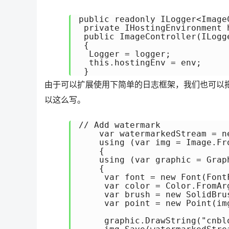
public readonly ILogger<Image
 private IHostingEnvironment h
 public ImageController(ILogg
 {

  Logger = logger;

  this.hostingEnv = env;

 }
由于可以扩展使用下简单的日志框架，我们也可以把微
以这么写。
// Add watermark

    var watermarkedStream = ne
    using (var img = Image.Fro
    {

    using (var graphic = Graph
    {

     var font = new Font(Font
     var color = Color.FromAr
     var brush = new SolidBrus
     var point = new Point(im
     graphic.DrawString("cnbl