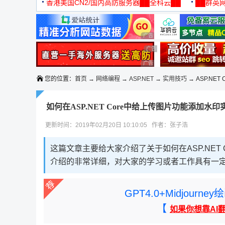
机
香港美国CN2/国内高防服务器██全科云██
██群英网
◆◆◆
广告 商业广告，理性选择
广告 商业广告，理性选择
广告 商业广告，理性选择
您的位置：
首页
→
网络编程
→
ASP.NET
→
实用技巧
→ ASP.NE
如何在ASP.NET Core中给上传图片功能添加水
更新时间：2019年02月20日 10:10:05 作者：张子浩
这篇文章主要给大家介绍了关于如何在ASP.NET
介绍的非常详细，对大家的学习或者工作具有一
GPT4.0+Midjou
【
如果你想靠AI