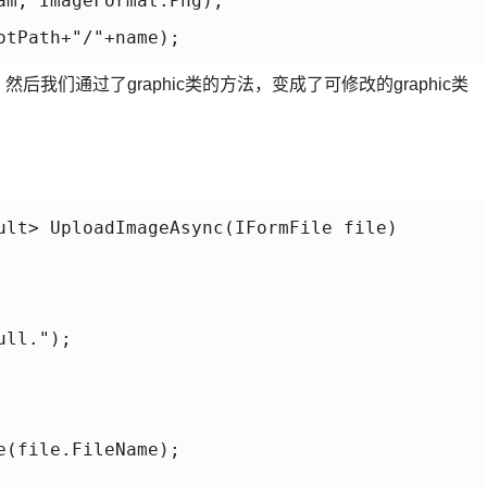
am, ImageFormat.Png);

tPath+"/"+name);

然后我们通过了graphic类的方法，变成了可修改的graphic类
ult> UploadImageAsync(IFormFile file)

ll.");

(file.FileName);
