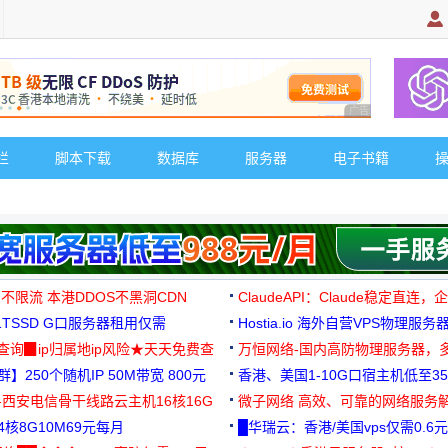
广告 商业广告，理
栏
脚本下载
数据库
服务器
电子书籍
 不限流 本港DDOS不黑洞CDN
ClaudeAPI：Claude稳定直连
G1TSSD G口服务器租用仅需
Hostia.io 海外自营VPS物理服务
可免费测试
址查询▉ip归属地ip风险★天天免费查
万恒网络-国内高防物理服务器，
】250个随机IP 50M带宽 800元
99元/月起
香港、美国1-10G口宿主机低至35
-西安电信骨干线路云主机16核16G
微子网络 高效、可靠的网络服务
核8G10M69元每月
█华瑞云：香港/美国vps仅需0.6元