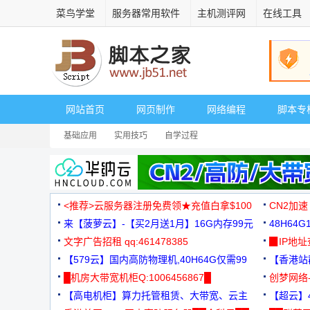
菜鸟学堂
服务器常用软件
主机测评网
在线工具
网站首页
网页制作
网络编程
脚本专
基础应用
实用技巧
自学过程
<推荐>云服务器注册免费领★充值白拿$100
CN2加速
来【菠萝云】-【买2月送1月】16G内存99元
48H64
文字广告招租 qq:461478385
3000+
▉IP地
【579云】国内高防物理机,40H64G仅需99
【香港站群
元
█机房大带宽机柜Q:1006456867█
创梦网络
【高电机柜】算力托管租赁、大带宽、云主
88元/月
【超云】4