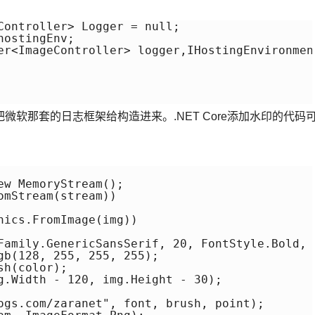
Controller> Logger = null;

ostingEnv;

er<ImageController> logger,IHostingEnvironment
软那套的日志框架给构造进来。.NET Core添加水印的代码
w MemoryStream();

mStream(stream))

ics.FromImage(img))

Family.GenericSansSerif, 20, FontStyle.Bold, 
gb(128, 255, 255, 255);

h(color);

g.Width - 120, img.Height - 30);

ogs.com/zaranet", font, brush, point);
