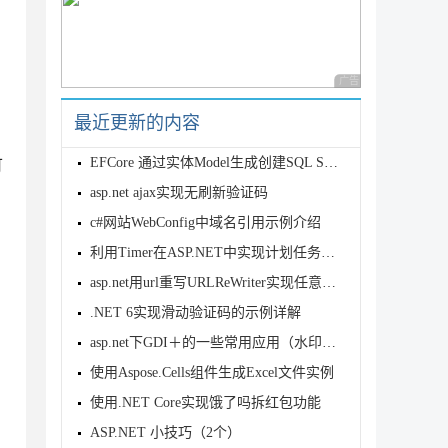
 env)

广告 商业广告，理性
最近更新的内容
EFCore 通过实体Model生成创建SQL Server数据库表脚本
可
asp.net ajax实现无刷新验证码
c#网站WebConfig中域名引用示例介绍
利用Timer在ASP.NET中实现计划任务的方法
asp.net用url重写URLReWriter实现任意二级域名 新
.NET 6实现滑动验证码的示例详解
asp.net下GDI＋的一些常用应用（水印，文字，圆角处理）技巧
GraphicsUnit.Pixel);

使用Aspose.Cells组件生成Excel文件实例
使用.NET Core实现饿了吗拆红包功能
ASP.NET 小技巧（2个）