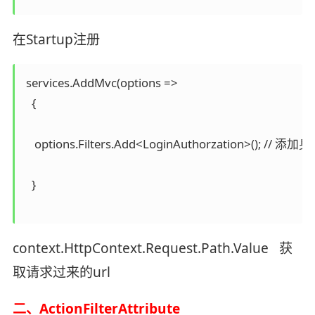
在Startup注册
 services.AddMvc(options =>

   {

    options.Filters.Add<LoginAuthorzation>(); /
   }

context.HttpContext.Request.Path.Value 获
取请求过来的url
二、ActionFilterAttribute