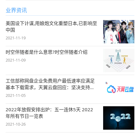
业界资讯
美国设下计谋,用娘炮文化重塑日本,已影响至
中国
2021-11-19
时空伴随者是什么意思?时空伴随者介绍
2021-11-09
工信部称网盘企业免费用户最低速率应满足
基本下载需求，天翼云盘回应：坚决支持，
始终
2021-11-05
2022年放假安排出炉：五一连休5天 2022
年所有节日一览表
2021-10-26