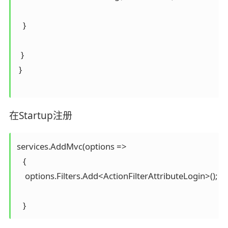
   }

  }

 }

在Startup注册
services.AddMvc(options =>

   {

    options.Filters.Add<ActionFilterAttributeLo