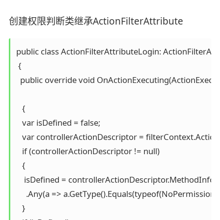
创建权限判断类继承ActionFilterAttribute
public class ActionFilterAttributeLogin: ActionFilterAttr
 {

  public override void OnActionExecuting(ActionExecuti
   {

   var isDefined = false;

   var controllerActionDescriptor = filterContext.Actio
   if (controllerActionDescriptor != null)

   {

    isDefined = controllerActionDescriptor.MethodInfo.
     .Any(a => a.GetType().Equals(typeof(NoPermissionRe
   }
