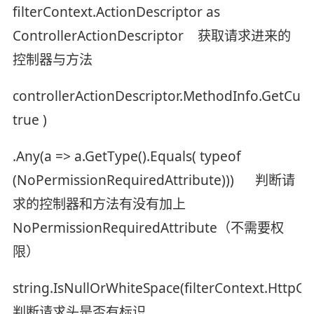
filterContext.ActionDescriptor as
ControllerActionDescriptor 获取请求进来的
控制器与方法
controllerActionDescriptor.MethodInfo.GetCust
true )
.Any(a => a.GetType().Equals( typeof
(NoPermissionRequiredAttribute))) 判断请
求的控制器和方法有没有加上
NoPermissionRequiredAttribute（不需要权
限）
string.IsNullOrWhiteSpace(filterContext.HttpC
判断请求头是否有标识