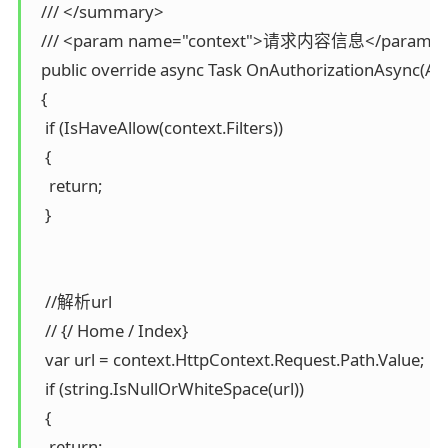
  /// </summary>

  /// <param name="context">请求内容信息</param>

  public override async Task OnAuthorizationAsync(Aut
  {

   if (IsHaveAllow(context.Filters))

   {

    return;

   }

   //解析url

   // {/ Home / Index}

   var url = context.HttpContext.Request.Path.Value;

   if (string.IsNullOrWhiteSpace(url))

   {

    return;
