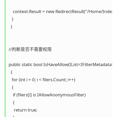
    context.Result = new RedirectResult("/Home/Index");
   }

  }

//判断是否不需要权限

public static bool IsHaveAllow(IList<IFilterMetadata> fil
  {

   for (int i = 0; i < filers.Count; i++)

   {

    if (filers[i] is IAllowAnonymousFilter)

    {

     return true;
