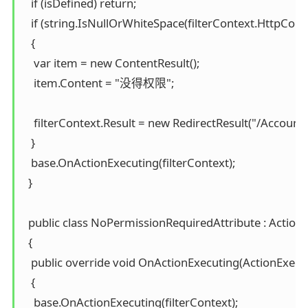
   if (isDefined) return;

   if (string.IsNullOrWhiteSpace(filterContext.HttpCont
   {

    var item = new ContentResult();

    item.Content = "没得权限";

    filterContext.Result = new RedirectResult("/Account/
   }

   base.OnActionExecuting(filterContext);

  }

  public class NoPermissionRequiredAttribute : ActionFi
  {

   public override void OnActionExecuting(ActionExecut
   {

    base.OnActionExecuting(filterContext);
