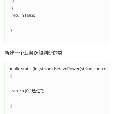
    }

   }

   return false;

  } 

新建一个业务逻辑判断的类
public static (int,string) IsHavePower(string controll
  {

   return (0,"通过");

  }
