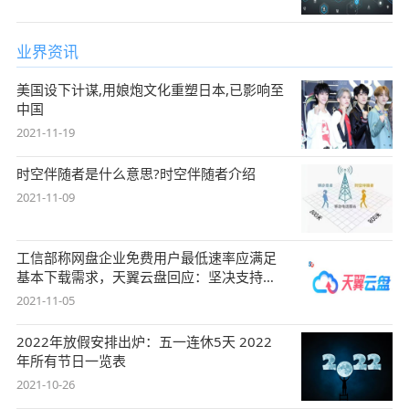
业界资讯
美国设下计谋,用娘炮文化重塑日本,已影响至
中国
2021-11-19
时空伴随者是什么意思?时空伴随者介绍
2021-11-09
工信部称网盘企业免费用户最低速率应满足
基本下载需求，天翼云盘回应：坚决支持，
始终
2021-11-05
2022年放假安排出炉：五一连休5天 2022
年所有节日一览表
2021-10-26