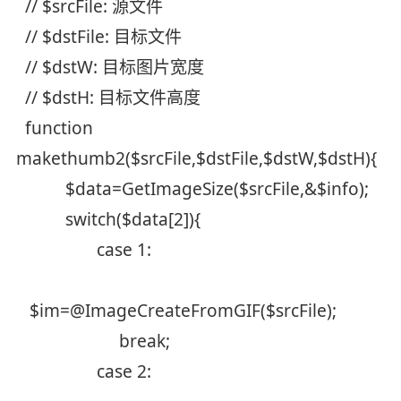
// $srcFile: 源文件
// $dstFile: 目标文件
// $dstW: 目标图片宽度
// $dstH: 目标文件高度
function
makethumb2($srcFile,$dstFile,$dstW,$dstH){
$data=GetImageSize($srcFile,&$info);
switch($data[2]){
case 1:
$im=@ImageCreateFromGIF($srcFile);
break;
case 2: