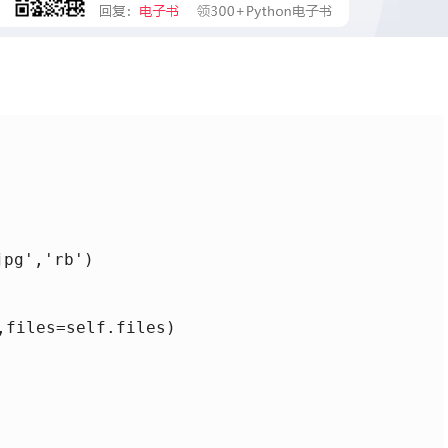
pg','rb')

files=self.files)
