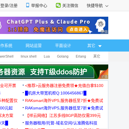
登录/注册
举报中心
关注微信
快捷导航
性选择
广告 商业广告，理
操作系统
网站运营
平面设计
其它
werShell
linux shell
Lua
Golang
Erlang
其它
广告 商业广告，理
，企业可开票
<推荐>云服务器注册免费领★充值白拿$100
器
█机房大带宽机柜Q:1006456867█
多种配置仅
RAKsmart海外VPS,服务器低至7折★免费试
00元起
用★
RAKsmart海外VPS,服务器低至7折★免费试
解决方案
用★
【祥云网络】江苏多线BGP高防仅需399元
/天█
服务器租用/托管-域名空间/认准腾佑科技