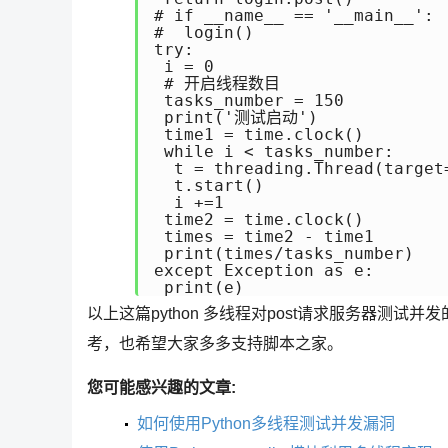
# if __name__ == '__main__':

#  login()

try:

 i = 0

 # 开启线程数目

 tasks_number = 150

 print('测试启动')

 time1 = time.clock()

 while i < tasks_number:

  t = threading.Thread(target=
  t.start()

  i +=1

 time2 = time.clock()

 times = time2 - time1

 print(times/tasks_number)

except Exception as e:

以上这篇python 多线程对post请求服务器测
考，也希望大家多多支持脚本之家。
您可能感兴趣的文章:
如何使用Python多线程测试并发漏洞