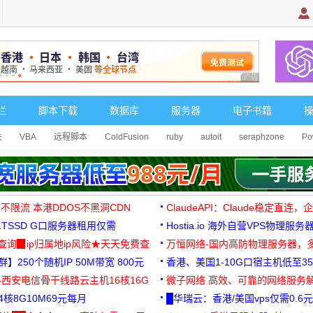
广告 商业广告，理
栏
脚本下载
数据库
服务器
电子书籍
关
VBA
远程脚本
ColdFusion
ruby
autoit
seraphzone
Po
 不限流 本港DDOS不黑洞CDN
ClaudeAPI：Claude稳定直连
G1TSSD G口服务器租用仅需
Hostia.io 海外自营VPS物理服务
可免费测试
址查询▉ip归属地ip风险★天天免费查
万恒网络-国内高防物理服务器，
】250个随机IP 50M带宽 800元
99元/月起
香港、美国1-10G口宿主机低至35
-西安电信骨干线路云主机16核16G
微子网络 高效、可靠的网络服务
核8G10M69元每月
█华瑞云：香港/美国vps仅需0.6元