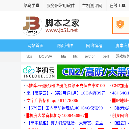
菜鸟学堂
服务器常用软件
主机测评网
在线工具
网站首页
网页制作
网络编程
脚本专
vbs
DOS/BAT
hta
htc
python
perl
游戏相
<推荐>云服务器注册免费领★充值白拿$100
CN2加速
来【菠萝云】-【买2月送1月】16G内存99元
48H64
文字广告招租 qq:461478385
3000+
▉IP地
【579云】国内高防物理机,40H64G仅需99
【香港站群
元
█机房大带宽机柜Q:1006456867█
创梦网络
【高电机柜】算力托管租赁、大带宽、云主
88元/月
【超云】4