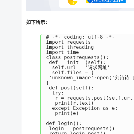
如下所示：
# -*- coding: utf-8 -*-

import requests

import threading

import time

class postrequests():

 def __init__(self):

  self.url = '请求网址'

  self.files = {

 'unknown_image':open('刘诗诗.j
}

 def post(self):

  try:

   r = requests.post(self.url,
   print(r.text)

  except Exception as e:

   print(e)

def login():

 login = postrequests()

 return login.post()
