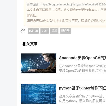
原文链接：https://blog.csdn.net/taojijisky/article/details/79236
本文来自互联网用户投稿，该文观点仅代表作者本人，不
律责任。
如若内容造成侵权/违法违规/事实不符，请将相关资料发送至 re
python
post
请求
服务器
相关文章
Anaconda安装OpenC
在Anaconda里安装OpenC
安装OpenCV的相关资料,文
python基于tkinter制作
这篇文章主要介绍了python基
使用python，感兴趣的朋友可