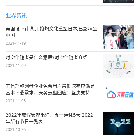
业界资讯
美国设下计谋,用娘炮文化重塑日本,已影响至
中国
2021-11-19
时空伴随者是什么意思?时空伴随者介绍
2021-11-09
工信部称网盘企业免费用户最低速率应满足
基本下载需求，天翼云盘回应：坚决支持，
始终
2021-11-05
2022年放假安排出炉：五一连休5天 2022
年所有节日一览表
2021-10-26