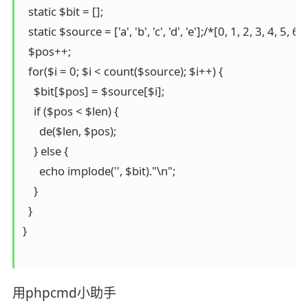
  static $bit = [];

  static $source = ['a', 'b', 'c', 'd', 'e'];/*[0, 1, 2, 3, 4, 5, 6, 
  $pos++;

  for($i = 0; $i < count($source); $i++) {

    $bit[$pos] = $source[$i];

    if ($pos < $len) {

      de($len, $pos);

    } else {

      echo implode('', $bit)."\n";

    }

  }

}

用phpcmd小助手