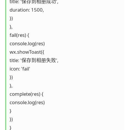
title: '保存到相册成功',

duration: 1500,

})

},

fail(res) {

console.log(res)

wx.showToast({

title: '保存到相册失败',

icon: 'fail'

})

},

complete(res) {

console.log(res)

}

})

}
