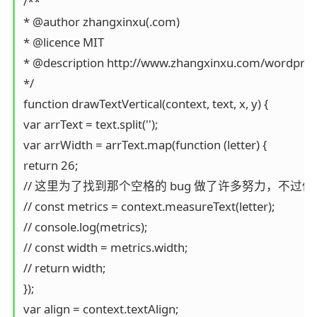
/**

* @author zhangxinxu(.com)

* @licence MIT

* @description http://www.zhangxinxu.com/wordpres
*/

function drawTextVertical(context, text, x, y) {

var arrText = text.split('');

var arrWidth = arrText.map(function (letter) {

return 26;

// 这里为了找到那个空格的 bug 做了许多努力，不过似
// const metrics = context.measureText(letter);

// console.log(metrics);

// const width = metrics.width;

// return width;

});

var align = context.textAlign;
