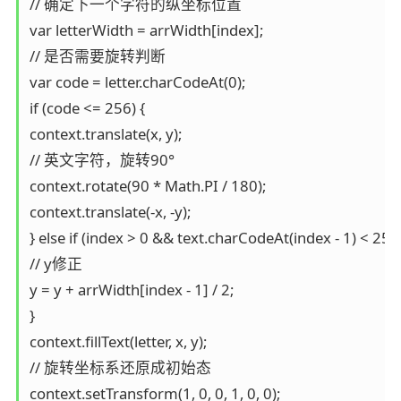
// 确定下一个字符的纵坐标位置

var letterWidth = arrWidth[index];

// 是否需要旋转判断

var code = letter.charCodeAt(0);

if (code <= 256) {

context.translate(x, y);

// 英文字符，旋转90°

context.rotate(90 * Math.PI / 180);

context.translate(-x, -y);

} else if (index > 0 && text.charCodeAt(index - 1) < 256) 
// y修正

y = y + arrWidth[index - 1] / 2;

}

context.fillText(letter, x, y);

// 旋转坐标系还原成初始态

context.setTransform(1, 0, 0, 1, 0, 0);
