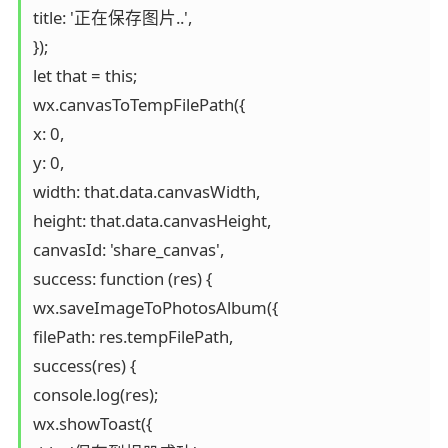
title: '正在保存图片..',

});

let that = this;

wx.canvasToTempFilePath({

x: 0,

y: 0,

width: that.data.canvasWidth,

height: that.data.canvasHeight,

canvasId: 'share_canvas',

success: function (res) {

wx.saveImageToPhotosAlbum({

filePath: res.tempFilePath,

success(res) {

console.log(res);

wx.showToast({
