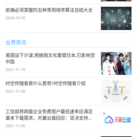
前端必须掌握的五种常用排序算法总结大全
2024-10-10
业界资讯
美国设下计谋,用娘炮文化重塑日本,已影响至
中国
2021-11-19
时空伴随者是什么意思?时空伴随者介绍
2021-11-09
工信部称网盘企业免费用户最低速率应满足
基本下载需求，天翼云盘回应：坚决支持，
始终
2021-11-05