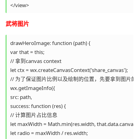
</view>
武将图片
drawHeroImage: function (path) {

var that = this;

// 拿到canvas context

let ctx = wx.createCanvasContext('share_canvas');

// 为了保证图片比例以及绘制的位置，先要拿到图片的大
wx.getImageInfo({

src: path,

success: function (res) {

// 计算图片占比信息 

let maxWidth = Math.min(res.width, that.data.canvasWi
let radio = maxWidth / res.width;
