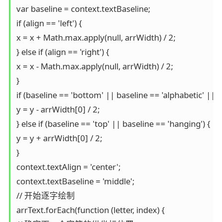
var baseline = context.textBaseline;

if (align == 'left') {

x = x + Math.max.apply(null, arrWidth) / 2;

} else if (align == 'right') {

x = x - Math.max.apply(null, arrWidth) / 2;

}

if (baseline == 'bottom' || baseline == 'alphabetic' || b
y = y - arrWidth[0] / 2;

} else if (baseline == 'top' || baseline == 'hanging') {

y = y + arrWidth[0] / 2;

}

context.textAlign = 'center';

context.textBaseline = 'middle';

// 开始逐字绘制

arrText.forEach(function (letter, index) {
