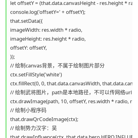
let offsetY = (that.data.canvasHeight - res.height * radio)
console.log('offsetY=' + offsetY);

that.setData({

imageWidth: res.width * radio,

imageHeight: res.height * radio,

offsetY: offsetY,

});

// 绘制canvas背景，不属于绘制图片部分

ctx.setFillStyle('white')

ctx.fillRect(0, 0, that.data.canvasWidth, that.data.canva
// 绘制武将图片，path是本地路径，不可以传网络ur
ctx.drawImage(path, 10, offsetY, res.width * radio, res.
// 绘制小程序码

that.drawQrCodeImage(ctx);

// 绘制势力汉字：吴

that.drawInfluence(ctx, that.data.hero.HERO.INFLUENC