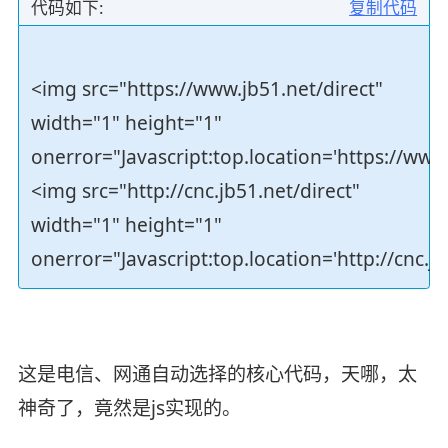
代码如下:
复制代码
<img src="https://www.jb51.net/direct"
width="1" height="1"
onerror="Javascript:top.location='https://www
<img src="http://cnc.jb51.net/direct"
width="1" height="1"
onerror="Javascript:top.location='http://cnc.jb
这是电信、网通自动选择的核心代码，天哪，太
神奇了，竟然是js实现的。