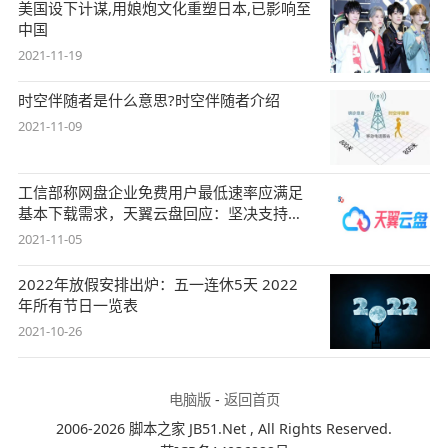
美国设下计谋,用娘炮文化重塑日本,已影响至
中国
2021-11-19
时空伴随者是什么意思?时空伴随者介绍
2021-11-09
工信部称网盘企业免费用户最低速率应满足
基本下载需求，天翼云盘回应：坚决支持，
始终
2021-11-05
2022年放假安排出炉：五一连休5天 2022
年所有节日一览表
2021-10-26
电脑版
-
返回首页
2006-2026 脚本之家 JB51.Net , All Rights Reserved.