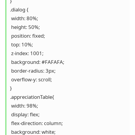
}

.dialog {

 width: 80%;

 height: 50%; 

 position: fixed; 

 top: 10%;

 z-index: 1001; 

 background: #FAFAFA;

 border-radius: 3px;

 overflow-y: scroll;

}

.appreciationTable{

 width: 98%;

 display: flex;

 flex-direction: column;

 background: white;
