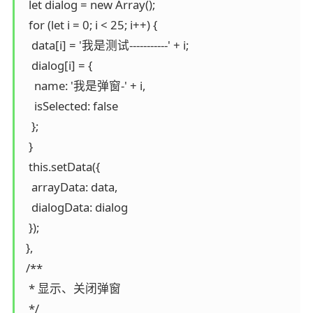
  let dialog = new Array();

  for (let i = 0; i < 25; i++) {

   data[i] = '我是测试-----------' + i;

   dialog[i] = {

    name: '我是弹窗-' + i,

    isSelected: false

   };

  }

  this.setData({

   arrayData: data,

   dialogData: dialog

  });

 },

 /**

  * 显示、关闭弹窗

  */
