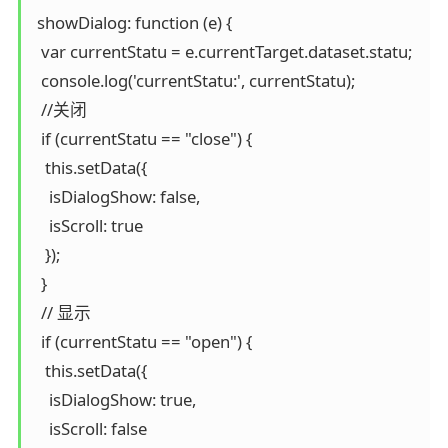
 showDialog: function (e) {

  var currentStatu = e.currentTarget.dataset.statu;

  console.log('currentStatu:', currentStatu);

  //关闭 

  if (currentStatu == "close") {

   this.setData({

    isDialogShow: false,

    isScroll: true

   });

  }

  // 显示 

  if (currentStatu == "open") {

   this.setData({

    isDialogShow: true,

    isScroll: false
