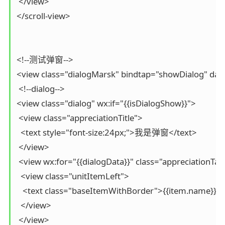
 </view>

</scroll-view>

<!--测试弹窗--> 

<view class="dialogMarsk" bindtap="showDialog" data-
 <!--dialog-->

<view class="dialog" wx:if="{{isDialogShow}}">

 <view class="appreciationTitle">

  <text style="font-size:24px;">我是弹窗</text>

 </view>

 <view wx:for="{{dialogData}}" class="appreciationTabl
  <view class="unitItemLeft">

   <text class="baseItemWithBorder">{{item.name}}</t
  </view>

 </view>
