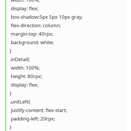
 display: flex;

 box-shadow:5px 5px 10px gray;

 flex-direction: column;

 margin-top: 40rpx;

 background: white;

}

.inDetail{

 width: 100%;

 height: 80rpx;

 display: flex;

}

.unitLeft{

 justify-content: flex-start;

 padding-left: 20rpx;

}
