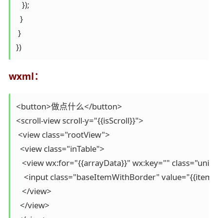
   });

  }

 }

wxml：
<button>做点什么</button>

<scroll-view scroll-y="{{isScroll}}"> 

 <view class="rootView">

  <view class="inTable">

   <view wx:for="{{arrayData}}" wx:key="" class="uni
    <input class="baseItemWithBorder" value="{{item}}"
   </view>

  </view>
