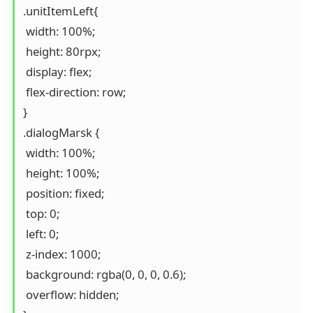
.unitItemLeft{

 width: 100%;

 height: 80rpx;

 display: flex;

 flex-direction: row;

}

.dialogMarsk { 

 width: 100%; 

 height: 100%; 

 position: fixed; 

 top: 0; 

 left: 0; 

 z-index: 1000; 

 background: rgba(0, 0, 0, 0.6);

 overflow: hidden; 
