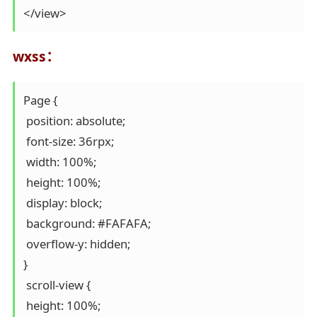
</view> 
wxss：
Page {

 position: absolute;

 font-size: 36rpx;

 width: 100%;

 height: 100%;

 display: block;

 background: #FAFAFA;

 overflow-y: hidden;

}

 scroll-view {

 height: 100%;
