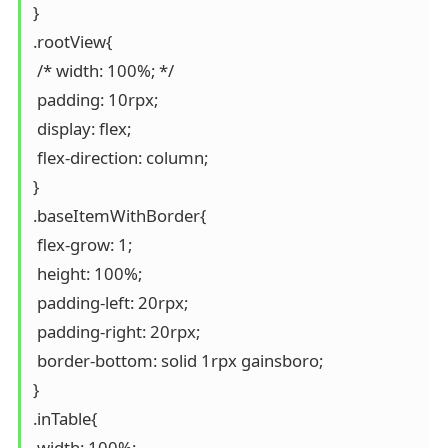
} 

.rootView{

 /* width: 100%; */

 padding: 10rpx;

 display: flex;

 flex-direction: column;

}

.baseItemWithBorder{

 flex-grow: 1;

 height: 100%;

 padding-left: 20rpx;

 padding-right: 20rpx;

 border-bottom: solid 1rpx gainsboro;

}

.inTable{

 width: 100%;
