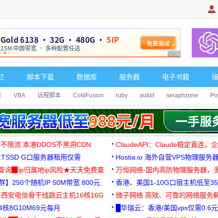
广告 商业广告，理
栏
脚本下载
数据库
服务器
电子书籍
关
VBA
远程脚本
ColdFusion
ruby
autoit
seraphzone
Po
 不限流 本港DDOS不黑洞CDN
ClaudeAPI：Claude稳定直连
G1TSSD G口服务器租用仅需
Hostia.io 海外自营VPS物理服务
可免费测试
址查询▉ip归属地ip风险★天天免费查
万恒网络-国内高防物理服务器，
】250个随机IP 50M带宽 800元
99元/月起
香港、美国1-10G口宿主机低至35
-西安电信骨干线路云主机16核16G
微子网络 高效、可靠的网络服务
核8G10M69元每月
█华瑞云：香港/美国vps仅需0.6元