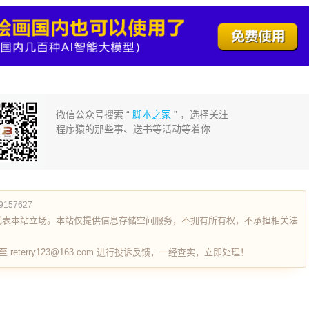
微信公众号搜索 “
脚本之家
” ，选择关注
程序猿的那些事、送书等活动等着你
89157627
代表本站立场。本站仅提供信息存储空间服务，不拥有所有权，不承担相关法
terry123@163.com 进行投诉反馈，一经查实，立即处理！