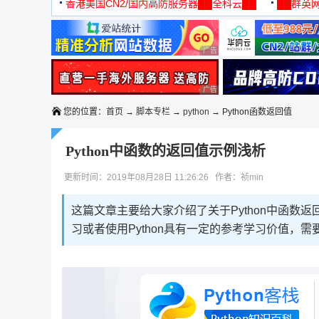
机
香港美国CN2/国内高防服务器██全科云██
██群英网
◆◆◆
广告 商业广告，理性选择
广告 商业广告，理性选择
您的位置：
首页
→
脚本专栏
→
python
→ Python函数返回值
Python中函数的返回值示例浅析
更新时间：2019年08月28日 11:26:26 作者：祯min
这篇文章主要给大家介绍了关于Python中函数
习或者使用Python具有一定的参考学习价值，