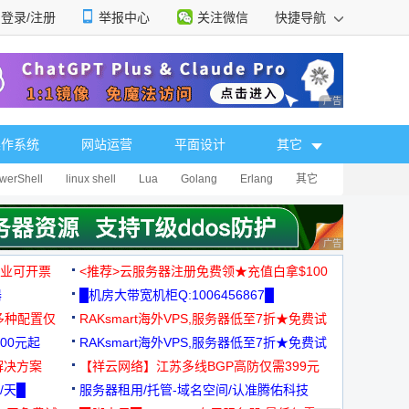
登录/注册
举报中心
关注微信
快捷导航
性选择
广告 商业广告，理
操作系统
网站运营
平面设计
其它
werShell
linux shell
Lua
Golang
Erlang
其它
广告 商业广告，理
，企业可开票
<推荐>云服务器注册免费领★充值白拿$100
器
█机房大带宽机柜Q:1006456867█
多种配置仅
RAKsmart海外VPS,服务器低至7折★免费试
00元起
用★
RAKsmart海外VPS,服务器低至7折★免费试
解决方案
用★
【祥云网络】江苏多线BGP高防仅需399元
/天█
服务器租用/托管-域名空间/认准腾佑科技