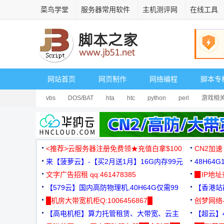
菜鸟学堂
服务器常用软件
主机测评网
在线工具
网站首页
网页制作
网络编程
脚本专
vbs
DOS/BAT
hta
htc
python
perl
游戏相
<推荐>云服务器注册免费领★充值白拿$100
CN2加速
来【菠萝云】-【买2月送1月】16G内存99元
48H64
文字广告招租 qq:461478385
3000+
▉IP地
【579云】国内高防物理机,40H64G仅需99
【香港站群
元
█机房大带宽机柜Q:1006456867█
创梦网络
【高电机柜】算力托管租赁、大带宽、云主
88元/月
【超云】4