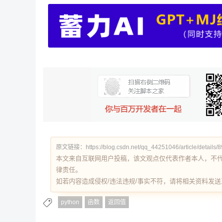
原文链接：https://blog.csdn.net/qq_44251046/article/details/
本文来自互联网用户投稿，该文观点仅代表作者本人，不
律责任。
如若内容造成侵权/违法违规/事实不符，请将相关资料发送至 re
python
函数
返回值