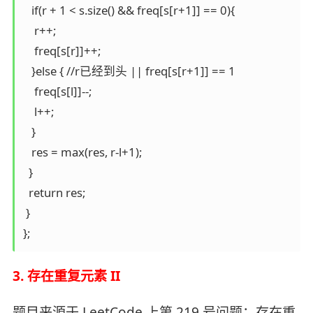
   if(r + 1 < s.size() && freq[s[r+1]] == 0){

    r++;

    freq[s[r]]++;

   }else { //r已经到头 || freq[s[r+1]] == 1

    freq[s[l]]--;

    l++;

   }

   res = max(res, r-l+1);

  }

  return res;

 }

};
3. 存在重复元素 II
题目来源于 LeetCode 上第 219 号问题：存在重