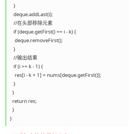
   }

   deque.addLast(i);

   //在头部移除元素

   if (deque.getFirst() == i - k) {

    deque.removeFirst();

   }

   //输出结果

   if (i >= k - 1) {

    res[i - k + 1] = nums[deque.getFirst()];

   }

  }

  return res;

  }

}