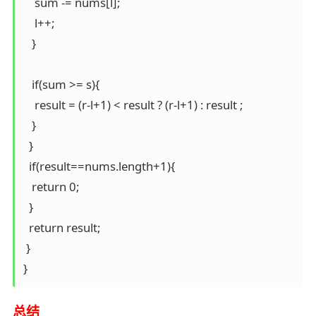
    sum -= nums[l];

    l++;

   }

   if(sum >= s){

    result = (r-l+1) < result ? (r-l+1) : result ;

   }

  }

  if(result==nums.length+1){

   return 0;

  }

  return result;

 }

}
总结