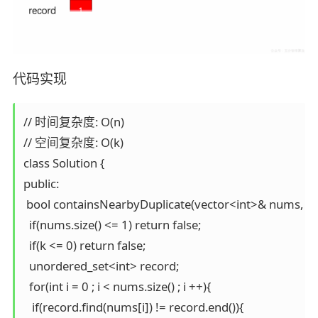
代码实现
// 时间复杂度: O(n)

// 空间复杂度: O(k)

class Solution {

public:

 bool containsNearbyDuplicate(vector<int>& nums, int 
  if(nums.size() <= 1) return false;

  if(k <= 0) return false;

  unordered_set<int> record;

  for(int i = 0 ; i < nums.size() ; i ++){

   if(record.find(nums[i]) != record.end()){
