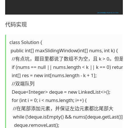
代码实现
class Solution {

 public int[] maxSlidingWindow(int[] nums, int k) {

  //有点坑，题目里都说了数组不为空，且 k > 0。但是看
  if (nums == null || nums.length < k || k == 0) return n
  int[] res = new int[nums.length - k + 1];

  //双端队列

  Deque<Integer> deque = new LinkedList<>();

  for (int i = 0; i < nums.length; i++) {

   //在尾部添加元素，并保证左边元素都比尾部大

   while (!deque.isEmpty() && nums[deque.getLast()] < n
    deque.removeLast();
