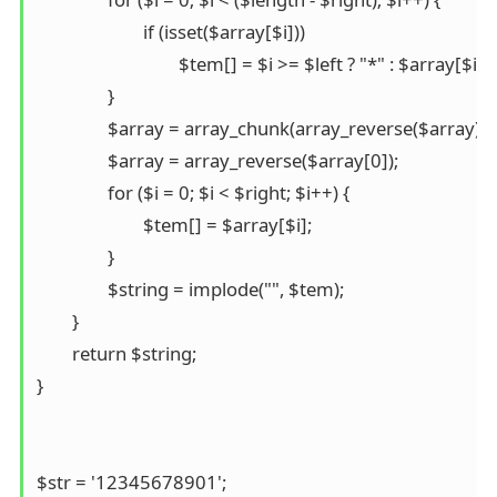
			if (isset($array[$i]))

				$tem[] = $i >= $left ? "*" : $array[$i];

		}

		$array = array_chunk(array_reverse($array), $right);

		$array = array_reverse($array[0]);

		for ($i = 0; $i < $right; $i++) {

			$tem[] = $array[$i];

		}

		$string = implode("", $tem);

	}

	return $string;

}

$str = '12345678901';
