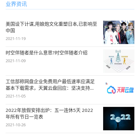
业界资讯
美国设下计谋,用娘炮文化重塑日本,已影响至
中国
2021-11-19
时空伴随者是什么意思?时空伴随者介绍
2021-11-09
工信部称网盘企业免费用户最低速率应满足
基本下载需求，天翼云盘回应：坚决支持，
始终
2021-11-05
2022年放假安排出炉：五一连休5天 2022
年所有节日一览表
2021-10-26