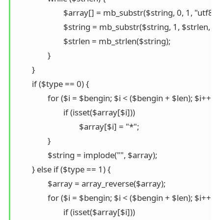
			$array[] = mb_substr($string, 0, 1, "utf8");

			$string = mb_substr($string, 1, $strlen, "utf8");

			$strlen = mb_strlen($string);

		}

	}

	if ($type == 0) {

		for ($i = $bengin; $i < ($bengin + $len); $i++) {

			if (isset($array[$i]))

				$array[$i] = "*";

		}

		$string = implode("", $array);

	} else if ($type == 1) {

		$array = array_reverse($array);

		for ($i = $bengin; $i < ($bengin + $len); $i++) {

			if (isset($array[$i]))
