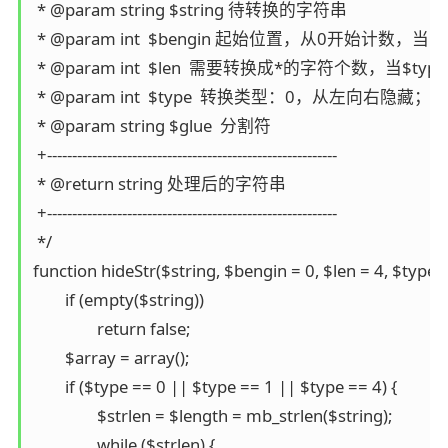
 * @param string $string 待转换的字符串

 * @param int  $bengin 起始位置，从0开始计数，
 * @param int  $len  需要转换成*的字符个数，当$
 * @param int  $type  转换类型：0，
 * @param string $glue  分割符

 +----------------------------------------------------------

 * @return string 处理后的字符串

 +----------------------------------------------------------

 */

function hideStr($string, $bengin = 0, $len = 4, $type = 
	if (empty($string))

		return false;

	$array = array();

	if ($type == 0 || $type == 1 || $type == 4) {

		$strlen = $length = mb_strlen($string);

		while ($strlen) {
