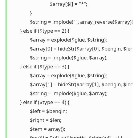
				$array[$i] = "*";

		}

		$string = implode("", array_reverse($array));

	} else if ($type == 2) {

		$array = explode($glue, $string);

		$array[0] = hideStr($array[0], $bengin, $len, 1);

		$string = implode($glue, $array);

	} else if ($type == 3) {

		$array = explode($glue, $string);

		$array[1] = hideStr($array[1], $bengin, $len, 0);

		$string = implode($glue, $array);

	} else if ($type == 4) {

		$left = $bengin;

		$right = $len;

		$tem = array();

		for ($i = 0; $i < ($length - $right); $i++) {
