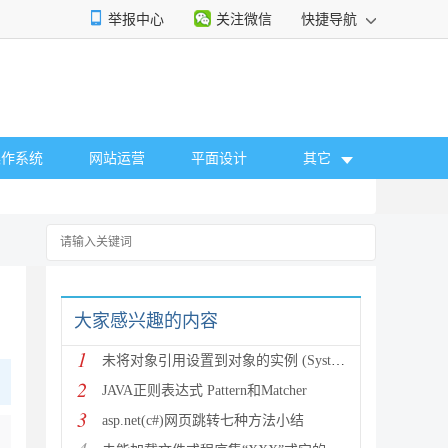
举报中心
关注微信
快捷导航
操作系统
网站运营
平面设计
其它
大家感兴趣的内容
1
未将对象引用设置到对象的实例 (System.NullRef
2
JAVA正则表达式 Pattern和Matcher
3
asp.net(c#)网页跳转七种方法小结