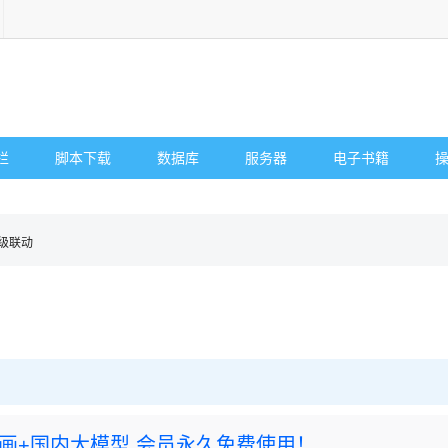
栏
脚本下载
数据库
服务器
电子书籍
 两级联动
rney绘画+国内大模型 会员永久免费使用！