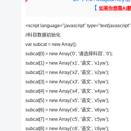
【
如果你想靠AI
<script language="javascript" type="text/javascript
//科目数据初始化
var subcat = new Array();
subcat[0] = new Array('0', '请选择科目', '0');
subcat[1] = new Array('x1', '语文', 'x1yw');
subcat[2] = new Array('x2', '语文', 'x2yw');
subcat[3] = new Array('x3', '语文', 'x3yw');
subcat[4] = new Array('x4', '语文', 'x4yw');
subcat[5] = new Array('x5', '语文', 'x5yw');
subcat[6] = new Array('x6', '语文', 'x6yw');
subcat[7] = new Array('c5', '语文', 'c5yw');
subcat[8] = new Array('c6', '语文', 'c6yw');