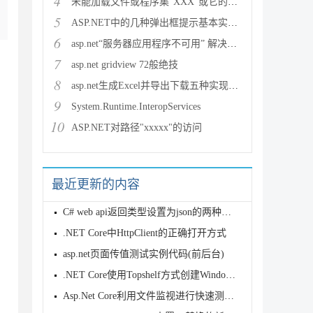
4
未能加载文件或程序集“XXX”或它的某一个依赖项。试图加载格
5
ASP.NET中的几种弹出框提示基本实现方法
6
asp.net“服务器应用程序不可用” 解决方法
7
asp.net gridview 72般绝技
8
asp.net生成Excel并导出下载五种实现方法
9
System.Runtime.InteropServices
10
ASP.NET对路径"xxxxx"的访问
最近更新的内容
C# web api返回类型设置为json的两种方法
.NET Core中HttpClient的正确打开方式
asp.net页面传值测试实例代码(前后台)
.NET Core使用Topshelf方式创建Windows服务的全过程记录
Asp.Net Core利用文件监视进行快速测试开发详解