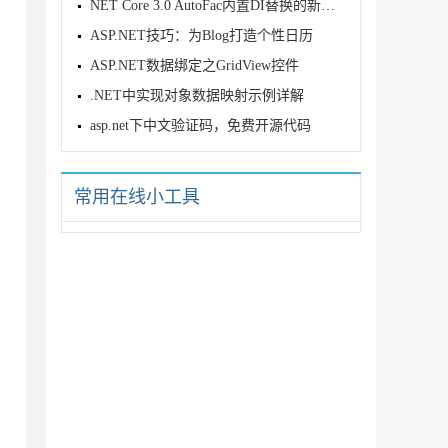
NET Core 3.0 AutoFac内置DI替换的新姿势分享
ASP.NET技巧：为Blog打造个性日历
ASP.NET数据绑定之GridView控件
.NET中实现对象数据映射示例详解
asp.net下中文验证码，免费开源代码
常用在线小工具