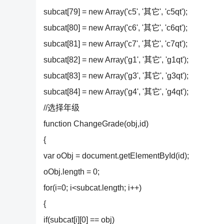
subcat[79] = new Array('c5', '其它', 'c5qt');
subcat[80] = new Array('c6', '其它', 'c6qt');
subcat[81] = new Array('c7', '其它', 'c7qt');
subcat[82] = new Array('g1', '其它', 'g1qt');
subcat[83] = new Array('g3', '其它', 'g3qt');
subcat[84] = new Array('g4', '其它', 'g4qt');
//选择年级
function ChangeGrade(obj,id)
{
var oObj = document.getElementById(id);
oObj.length = 0;
for(i=0; i<subcat.length; i++)
{
if(subcat[i][0] == obj)