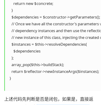
      return new $concrete;

    }

    $dependencies = $constructor->getParameters();

    // Once we have all the constructor's parameters we
    // dependency instances and then use the reflection
    // new instance of this class, injecting the created d
    $instances = $this->resolveDependencies(

      $dependencies

    );

    array_pop($this->buildStack);

    return $reflector->newInstanceArgs($instances);

  }

上述代码先判断是否是闭包，如果是，直接返