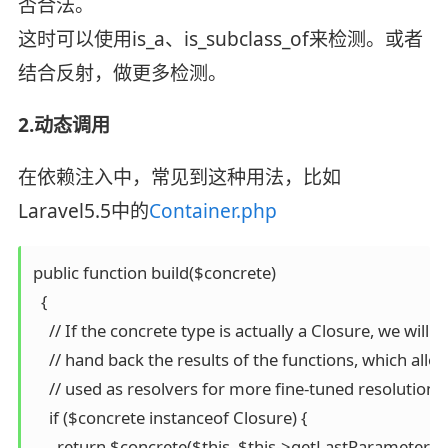
否合法。
这时可以使用is_a、is_subclass_of来检测。或者
结合反射，做更多检测。
2.动态调用
在依赖注入中，常见到这种用法，比如
Laravel5.5中的
Container.php
public function build($concrete)

  {

    // If the concrete type is actually a Closure, we will j
    // hand back the results of the functions, which allo
    // used as resolvers for more fine-tuned resolution o
    if ($concrete instanceof Closure) {

      return $concrete($this, $this->getLastParameterOve