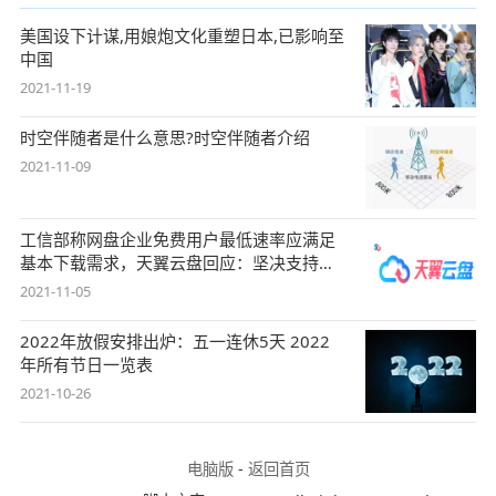
美国设下计谋,用娘炮文化重塑日本,已影响至
中国
2021-11-19
时空伴随者是什么意思?时空伴随者介绍
2021-11-09
工信部称网盘企业免费用户最低速率应满足
基本下载需求，天翼云盘回应：坚决支持，
始终
2021-11-05
2022年放假安排出炉：五一连休5天 2022
年所有节日一览表
2021-10-26
电脑版
-
返回首页