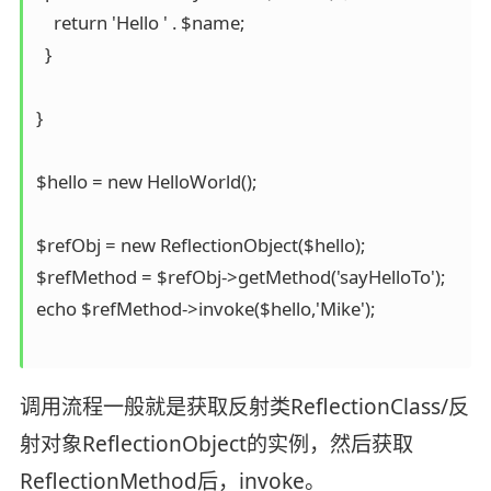
    return 'Hello ' . $name;

  }

}

$hello = new HelloWorld();

$refObj = new ReflectionObject($hello);

$refMethod = $refObj->getMethod('sayHelloTo');

echo $refMethod->invoke($hello,'Mike');

调用流程一般就是获取反射类ReflectionClass/反
射对象ReflectionObject的实例，然后获取
ReflectionMethod后，invoke。