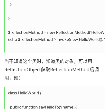
  }

}

$reflectionMethod = new ReflectionMethod('HelloWorld'
echo $reflectionMethod->invoke(new HelloWorld(), 'Mik
当不知道这个类时，知道类的对象，可以用
ReflectionObject获取ReflectionMethod后调
用，如：
class HelloWorld {

  public function sayHelloTo($name) {
