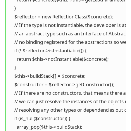
    }

    $reflector = new ReflectionClass($concrete);

    // If the type is not instantiable, the developer is at
    // an abstract type such as an Interface of Abstract C
    // no binding registered for the abstractions so we ne
    if (! $reflector->isInstantiable()) {

      return $this->notInstantiable($concrete);

    }

    $this->buildStack[] = $concrete;

    $constructor = $reflector->getConstructor();

    // If there are no constructors, that means there a
    // we can just resolve the instances of the objects ri
    // resolving any other types or dependencies out of 
    if (is_null($constructor)) {

      array_pop($this->buildStack);
