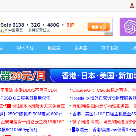
广告 商业广告，理
栏
脚本下载
数据库
服务器
电子书籍
 不限流 本港DDOS不黑洞CDN
ClaudeAPI：Claude稳定直连
G1TSSD G口服务器租用仅需
Hostia.io 海外自营VPS物理服务
可免费测试
址查询▉ip归属地ip风险★天天免费查
万恒网络-国内高防物理服务器，
】250个随机IP 50M带宽 800元
99元/月起
香港、美国1-10G口宿主机低至35
-西安电信骨干线路云主机16核16G
微子网络 高效、可靠的网络服务
核8G10M69元每月
█华瑞云：香港/美国vps仅需0.6元