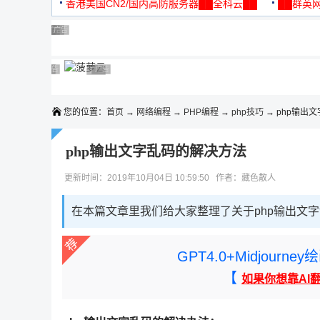
机
香港美国CN2/国内高防服务器██全科云██
██群英网
◆◆◆
广告 商业广告，理性选择
广告 商业广告，理性选择
广告 商业广告，理性选择
广告 商业广告，理性选择
广告 商业广告，理性选择
广告 商业广告，理性选择
广告 商业广告，理性选择
广告 商业广告，理性选择
广告 商业广告，理性选择
广告 商业广告，理性选择
您的位置：
首页
→
网络编程
→
PHP编程
→
php技巧
→ php输出
php输出文字乱码的解决方法
更新时间：2019年10月04日 10:59:50 作者：藏色散人
在本篇文章里我们给大家整理了关于php输出文
GPT4.0+Midjou
【
如果你想靠AI