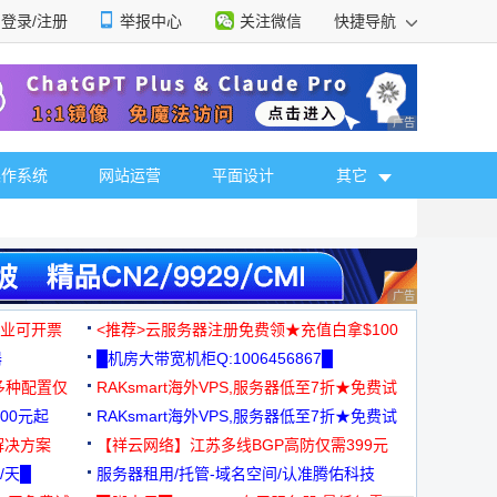
登录/注册
举报中心
关注微信
快捷导航
性选择
广告 商业广告，理
操作系统
网站运营
平面设计
其它
广告 商业广告，理
，企业可开票
<推荐>云服务器注册免费领★充值白拿$100
器
█机房大带宽机柜Q:1006456867█
多种配置仅
RAKsmart海外VPS,服务器低至7折★免费试
00元起
用★
RAKsmart海外VPS,服务器低至7折★免费试
解决方案
用★
【祥云网络】江苏多线BGP高防仅需399元
/天█
服务器租用/托管-域名空间/认准腾佑科技