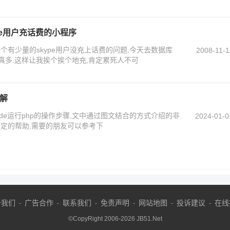
pe用户充话费的小程序
个有少量的skype用户没充上话费的问题,今天去数据库
2008-11-1
跳,还真多.这样让我挨个挨个地充,肯定累死人不可
详解
ode运行php的操作步骤,文中通过图文结合的方式介绍的非
2024-01-0
一定的帮助,需要的朋友可以参考下
于我们
广告合作
联系我们
免责声明
网站地图
投诉建议
在线
-
-
-
-
-
-
©CopyRight 2006-
2026
JB51.Net