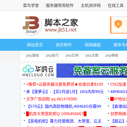
菜鸟学堂
服务器常用软件
主机测评网
在线工具
网站首页
网页制作
网络编程
脚本专
php基础
php技巧
php实例
php文摘
php模板
<推荐>云服务器注册免费领★充值白拿$100
CN2加速
来【菠萝云】-【买2月送1月】16G内存99元
48H64
文字广告招租 qq:461478385
3000+
▉IP地
【579云】国内高防物理机,40H64G仅需99
【香港站群
元
█机房大带宽机柜Q:1006456867█
创梦网络
【高电机柜】算力托管租赁、大带宽、云主
88元/月
【超云】4