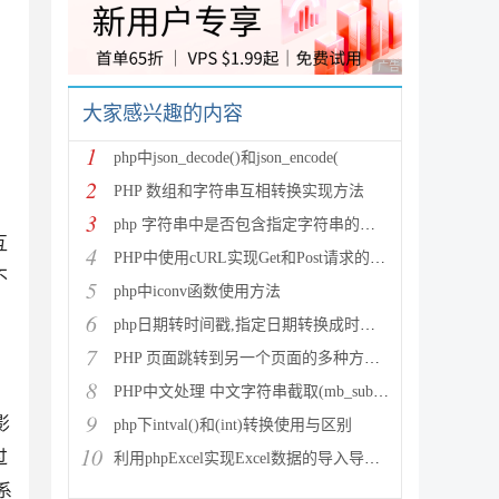
广告 商业广告，理性
大家感兴趣的内容
与你保存的格式匹配

1
php中json_decode()和json_encode(
2
PHP 数组和字符串互相转换实现方法
3
php 字符串中是否包含指定字符串的多种方法
互
4
PHP中使用cURL实现Get和Post请求的方法
不
5
php中iconv函数使用方法
6
php日期转时间戳,指定日期转换成时间戳
，
7
PHP 页面跳转到另一个页面的多种方法方法总结
8
PHP中文处理 中文字符串截取(mb_substr)和获取中
9
影
php下intval()和(int)转换使用与区别
10
过
利用phpExcel实现Excel数据的导入导出(全步骤详细
系