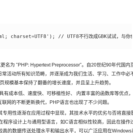
/html; charset=UTF8'); // UTF8不行改成GBK试试，
为 "PHP: Hypertext Preprocessor"。自20世纪90年代国内
日常活动所有知识范畴，并逐渐成为我们生活、学习、工作中必
的网页规模基本保持了翻番的增长速度，并且呈上升趋势。
它具有成本低、速度快、可移植性好、 内置丰富的函数库等优点
互联网的不断更新换代，PHP语言也出现了不少问题。
，其专用性逐渐在应用过程中显现，其技术水平的优劣与否将直接
在程序设计上与通用型语言，如C语言相似性较高，因此在操作
高的数据传送处理水平和输出水平，可以广泛应用在Windows