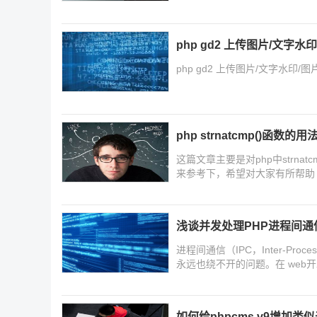
php gd2 上传图片/文字
php gd2 上传图片/文字水
php strnatcmp()函数的
这篇文章主要是对php中strn
来参考下，希望对大家有所帮助
浅谈并发处理PHP进程间通
进程间通信（IPC，Inter-Pro
永远也绕不开的问题。在 we
进程间通信来处理。
如何给phpcms v9增加类似