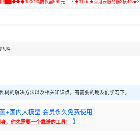
络██◆◆◆300G高防仅需599元
★31idc★香港云服务器2核4G★
用◆
文字乱码
字乱码的解决方法以及相关知识点，有需要的朋友们学习下。
rney绘画+国内大模型 会员永久免费使用！
】
翻身，你先需要一个靠谱的工具！