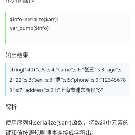
序列化操作
$info=serialize($arr);

var_dump($info);

输出结果
string(140) "a:5:{s:4:"name";s:6:"张三";s:3:"age";s:
2:"22";s:3:"sex";s:3:"男";s:5:"phone";s:9:"12345678
9";s:7:"address";s:21:"上海市浦东新区";}"
解析
使用序列化serialize($arr)函数，将数组中元素的
键和值按照规则顺序连接成字符串。