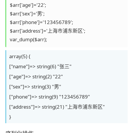
$arr['age']='22';

$arr['sex']='男';

$arr['phone']='123456789';

$arr['address']='上海市浦东新区';

var_dump($arr);
array(5) {
["name"]=> string(6) "张三"
["age"]=> string(2) "22"
["sex"]=> string(3) "男"
["phone"]=> string(9) "123456789"
["address"]=> string(21) "上海市浦东新区"
}