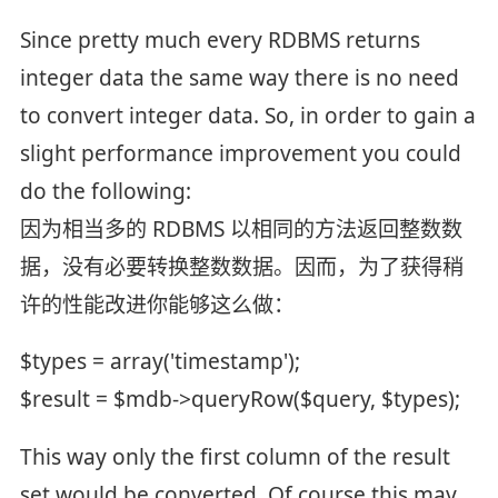
Since pretty much every RDBMS returns
integer data the same way there is no need
to convert integer data. So, in order to gain a
slight performance improvement you could
do the following:
因为相当多的 RDBMS 以相同的方法返回整数数
据，没有必要转换整数数据。因而，为了获得稍
许的性能改进你能够这么做：
$types = array('timestamp');
$result = $mdb->queryRow($query, $types);
This way only the first column of the result
set would be converted. Of course this may