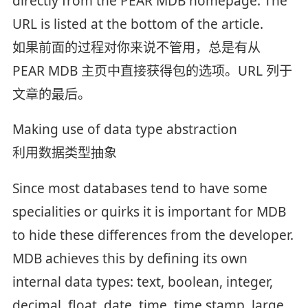
directly from the PEAR MDB homepage. The
URL is listed at the bottom of the article.
如果前面的过程对你来说不管用，总是有从
PEAR MDB 主页中直接获得包的选项。URL 列于
文章的最后。
Making use of data type abstraction
利用数据类型抽象
Since most databases tend to have some
specialities or quirks it is important for MDB
to hide these differences from the developer.
MDB achieves this by defining its own
internal data types: text, boolean, integer,
decimal, float, date, time, time stamp, large