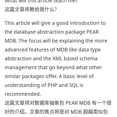
What will this article teach me?
这篇文章将教给我什么？
This article will give a good introduction to
the database abstraction package PEAR
MDB. The focus will be explaining the more
advanced features of MDB like data type
abstraction and the XML based schema
management that go beyond what other
similar packages offer. A basic level of
understanding of PHP and SQL is
recommended.
这篇文章将对数据库抽象包 PEAR MDB 有一个很
好的介绍。文章的焦点将是对 MDB 超越类似包