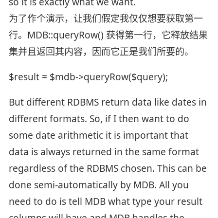
so it is exactly what we want.
为了作个演示，让我们假定我仅仅想要获取第一
行。MDB::queryRow() 获得第一行，它释放结果
集并且返回其内容，因而它正是我们所要的。
$result = $mdb->queryRow($query);
But different RDBMS return data like dates in
different formats. So, if I then want to do
some date arithmetic it is important that
data is always returned in the same format
regardless of the RDBMS chosen. This can be
done semi-automatically by MDB. All you
need to do is tell MDB what type your result
columns will have and MDB handles the