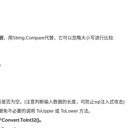
比较
，用String.Compare代替，它可以忽略大小写进行比较.
)
gth == 0判断是否为空。(注意判断输入数据的长度，可防止sql注入式攻击)
不必要的调用 ToUpper 或 ToLower 方法。
onvert.ToInt32()。