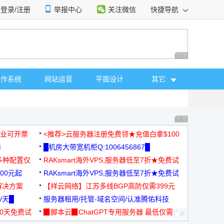
登录/注册
举报中心
关注微信
快捷导航
性选择
广告 商业广告，理
操作系统
网站运营
平面设计
其它
广告 商业广告，理
，企业可开票
<推荐>云服务器注册免费领★充值白拿$100
器
█机房大带宽机柜Q:1006456867█
多种配置仅
RAKsmart海外VPS,服务器低至7折★免费试
00元起
用★
RAKsmart海外VPS,服务器低至7折★免费试
解决方案
用★
【祥云网络】江苏多线BGP高防仅需399元
/天█
服务器租用/托管-域名空间/认准腾佑科技
30天免费试
▉脚本云▉ChatGPT专用服务器 最低仅需