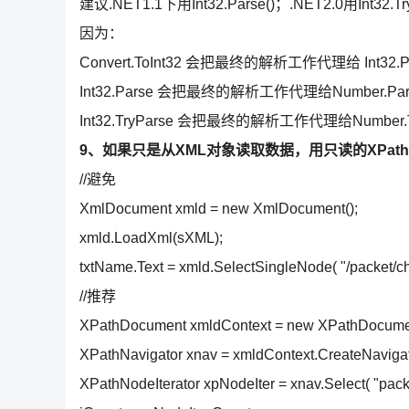
建议.NET1.1下用Int32.Parse()；.NET2.0用Int32.Tr
因为：
Convert.ToInt32 会把最终的解析工作代理给 Int32.P
Int32.Parse 会把最终的解析工作代理给Number.Pars
Int32.TryParse 会把最终的解析工作代理给Number.Tr
9、如果只是从XML对象读取数据，用只读的XPathDo
//避免
XmlDocument xmld = new XmlDocument();
xmld.LoadXml(sXML);
txtName.Text = xmld.SelectSingleNode( "/packet/chi
//推荐
XPathDocument xmldContext = new XPathDocument
XPathNavigator xnav = xmldContext.CreateNavigat
XPathNodeIterator xpNodeIter = xnav.Select( "packe