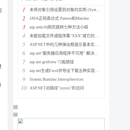
1
未将对象引用设置到对象的实例 (System.NullRef
影
2
JAVA正则表达式 Pattern和Matcher
3
asp.net(c#)网页跳转七种方法小结
4
未能加载文件或程序集“XXX”或它的某一个依赖项。试图加载格
5
ASP.NET中的几种弹出框提示基本实现方法
6
asp.net“服务器应用程序不可用” 解决方法
7
asp.net gridview 72般绝技
对
8
asp.net生成Excel并导出下载五种实现方法
9
System.Runtime.InteropServices
通
10
ASP.NET对路径"xxxxx"的访问
广告 商业广告，理性选择
广告 商业广告，理性选择