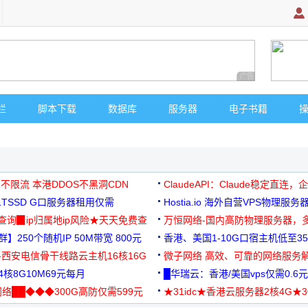
广告 商业广告，理
栏
脚本下载
数据库
服务器
电子书籍
 不限流 本港DDOS不黑洞CDN
ClaudeAPI：Claude稳定直连
G1TSSD G口服务器租用仅需
Hostia.io 海外自营VPS物理服务
可免费测试
址查询▉ip归属地ip风险★天天免费查
万恒网络-国内高防物理服务器，
】250个随机IP 50M带宽 800元
99元/月起
香港、美国1-10G口宿主机低至35
-西安电信骨干线路云主机16核16G
微子网络 高效、可靠的网络服务
核8G10M69元每月
█华瑞云：香港/美国vps仅需0.6元
络██◆◆◆300G高防仅需599元
★31idc★香港云服务器2核4G★