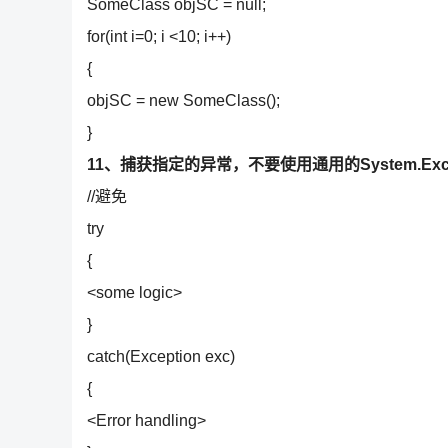
SomeClass objSC = null;
for(int i=0; i <10; i++)
{
objSC = new SomeClass();
}
11、捕获指定的异常，不要使用通用的System.Excep
//避免
try
{
<some logic>
}
catch(Exception exc)
{
<Error handling>