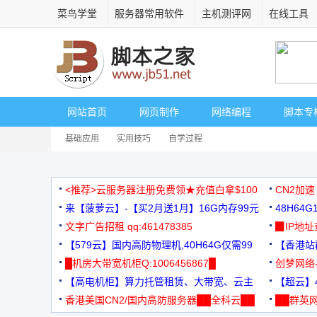
菜鸟学堂
服务器常用软件
主机测评网
在线工具
网站首页
网页制作
网络编程
脚本专
基础应用
实用技巧
自学过程
<推荐>云服务器注册免费领★充值白拿$100
CN2加速
来【菠萝云】-【买2月送1月】16G内存99元
48H64
文字广告招租 qq:461478385
3000+
▉IP地
【579云】国内高防物理机,40H64G仅需99
【香港站群
元
█机房大带宽机柜Q:1006456867█
创梦网络
【高电机柜】算力托管租赁、大带宽、云主
88元/月
【超云】4
机
香港美国CN2/国内高防服务器██全科云██
██群英网