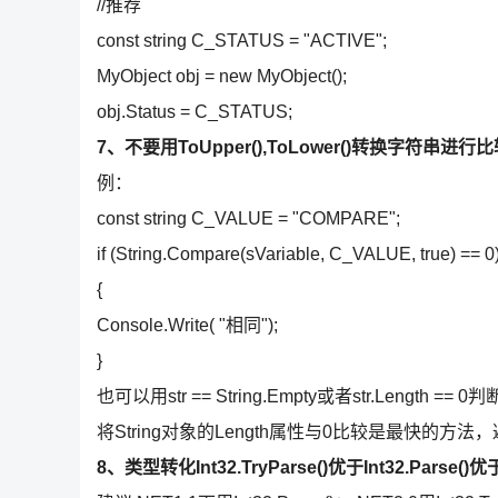
//推荐
const string C_STATUS = "ACTIVE";
MyObject obj = new MyObject();
obj.Status = C_STATUS;
7、不要用ToUpper(),ToLower()转换字符串进行
例：
const string C_VALUE = "COMPARE";
if (String.Compare(sVariable, C_VALUE, true) == 0
{
Console.Write( "相同");
}
也可以用str == String.Empty或者str.Len
将String对象的Length属性与0比较是最快的方法，避免
8、类型转化Int32.TryParse()优于Int32.Parse()优于C