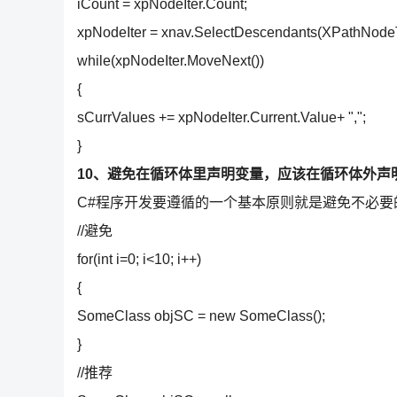
iCount = xpNodeIter.Count;
xpNodeIter = xnav.SelectDescendants(XPathNodeT
while(xpNodeIter.MoveNext())
{
sCurrValues += xpNodeIter.Current.Value+ ",";
}
10、避免在循环体里声明变量，应该在循环体外声
C#程序开发要遵循的一个基本原则就是避免不必要
//避免
for(int i=0; i<10; i++)
{
SomeClass objSC = new SomeClass();
}
//推荐