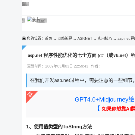
◆◆◆
广告 商业广告，理性选择
广告 商业广告，理性选择
广告 商业广告，理性选择
广告 商业广告，理性选择
广告 商业广告，理性选择
广告 商业广告，理性选择
广告 商业广告，理性选择
广告 商业广告，理性选择
广告 商业广告，理性选择
广告 商业广告，理性选择
您的位置：
首页
→
网络编程
→
ASP.NET
→
实用技巧
→ asp.net
asp.net 程序性能优化的七个方面 (c#（或vb.net）
更新时间：2009年03月03日 22:59:43 作者：
在我们开发asp.net过程中，需要注意的一些细
GPT4.0+Midjou
【
如果你想靠AI
1、使用值类型的ToString方法