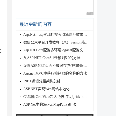
广告 商业广告，理性
最近更新的内容
Asp.Net、asp实现的搜索引擎网址收录检查程序
微信公众平台开发教程（八）Session处理问题
Asp.Net Core配置多环境log4net配置文件的全过程
就
从ASP.NET Core3.1迁移到5.0的方法
设置ASP.NET页面不被缓存(客户端/服务器端取消缓存方法)
Asp.net MVC中获取控制器的名称的方法
.NET逻辑分层架构总结
ASP.NET实现Web网站本地化
C#精髓 GridView72大绝技 学习gridview的朋友必看
ASP.Net中的Server.MapPath()用法