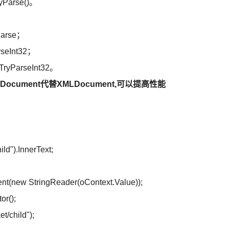
yParse()。
arse；
eInt32；
yParseInt32。
cument代替XMLDocument,可以提高性能
ld").InnerText;
(new StringReader(oContext.Value));
or();
t/child");