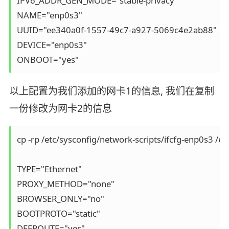
IPV6_ADDR_GEN_MODE="stable-privacy"

NAME="enp0s3"

UUID="ee340a0f-1557-49c7-a927-5069c4e2ab88"

DEVICE="enp0s3"

ONBOOT="yes"
以上配置为我们添加的网卡1的信息, 我们在复制
一份修改为网卡2的信息
cp -rp /etc/sysconfig/network-scripts/ifcfg-enp0s3 /et
TYPE="Ethernet"

PROXY_METHOD="none"

BROWSER_ONLY="no"

BOOTPROTO="static"

DEFROUTE="yes"
