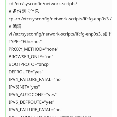
cd /etc/sysconfig/network-scripts/

# 备份网卡信息

cp -rp /etc/sysconfig/network-scripts/ifcfg-enp0s3 /et
# 编辑

vi /etc/sysconfig/network-scripts/ifcfg-enp0s3, 如下

TYPE="Ethernet"

PROXY_METHOD="none"

BROWSER_ONLY="no"

BOOTPROTO="dhcp"

DEFROUTE="yes"

IPV4_FAILURE_FATAL="no"

IPV6INIT="yes"

IPV6_AUTOCONF="yes"

IPV6_DEFROUTE="yes"

IPV6_FAILURE_FATAL="no"
