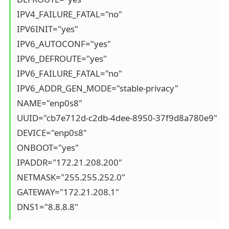
IPV4_FAILURE_FATAL="no"

IPV6INIT="yes"

IPV6_AUTOCONF="yes"

IPV6_DEFROUTE="yes"

IPV6_FAILURE_FATAL="no"

IPV6_ADDR_GEN_MODE="stable-privacy"

NAME="enp0s8"

UUID="cb7e712d-c2db-4dee-8950-37f9d8a780e9"

DEVICE="enp0s8"

ONBOOT="yes"

IPADDR="172.21.208.200"

NETMASK="255.255.252.0"

GATEWAY="172.21.208.1"

DNS1="8.8.8.8"