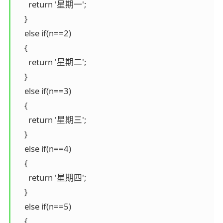
      return '星期一';

    }

    else if(n==2)

    {

      return '星期二';

    }

    else if(n==3)

    {

      return '星期三';

    }

    else if(n==4)

    {

      return '星期四';

    }

    else if(n==5)

    {
