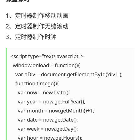
1、定时器制作移动动画
2、定时器制作无缝滚动
3、定时器制作时钟
<script type="text/javascript">

  window.onload = function(){  

    var oDiv = document.getElementById('div1');

    function timego(){

      var now = new Date();

      var year = now.getFullYear();

      var month = now.getMonth()+1;

      var date = now.getDate();

      var week = now.getDay();

      var hour = now.getHours();
