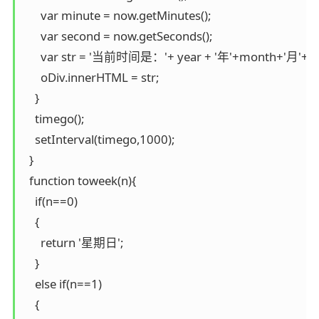
      var minute = now.getMinutes();

      var second = now.getSeconds();

      var str = '当前时间是：'+ year + '年'+month+'月'+dat
      oDiv.innerHTML = str;

    }

    timego();

    setInterval(timego,1000);

  }

  function toweek(n){

    if(n==0)

    {

      return '星期日';

    }

    else if(n==1)

    {
