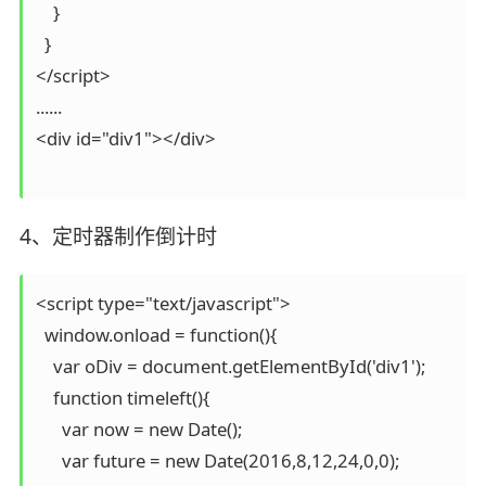
    }

  }

</script>

......

<div id="div1"></div>

4、定时器制作倒计时
<script type="text/javascript">

  window.onload = function(){

    var oDiv = document.getElementById('div1');

    function timeleft(){

      var now = new Date();

      var future = new Date(2016,8,12,24,0,0);
