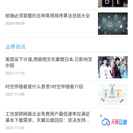
前端必须掌握的五种常用排序算法总结大全
2024-09-09
业界资讯
美国设下计谋,用娘炮文化重塑日本,已影响至
中国
2021-11-19
时空伴随者是什么意思?时空伴随者介绍
2021-11-09
工信部称网盘企业免费用户最低速率应满足
基本下载需求，天翼云盘回应：坚决支持，
始终
2021-11-05