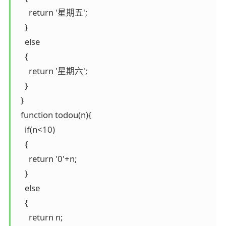
      return '星期五';

    }

    else

    {

      return '星期六';

    }

  }

  function todou(n){

    if(n<10)

    {

      return '0'+n;

    }

    else

    {

      return n;
