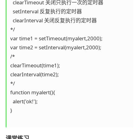
  clearTimeout 关闭只执行一次的定时器

  setInterval 反复执行的定时器

  clearInterval 关闭反复执行的定时器

*/

var time1 = setTimeout(myalert,2000);

var time2 = setInterval(myalert,2000);

/*

clearTimeout(time1);

clearInterval(time2);

*/

function myalert(){

  alert('ok!');

}

课堂练习