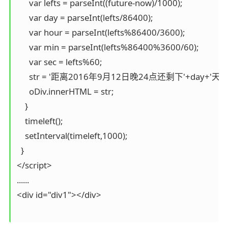
      var lefts = parseInt((future-now)/1000);

      var day = parseInt(lefts/86400);

      var hour = parseInt(lefts%86400/3600);

      var min = parseInt(lefts%86400%3600/60);

      var sec = lefts%60;

      str = '距离2016年9月12日晚24点还剩下'+day+'天'+ho
      oDiv.innerHTML = str; 

    }

    timeleft();

    setInterval(timeleft,1000);    

  }

</script>

......

<div id="div1"></div>
