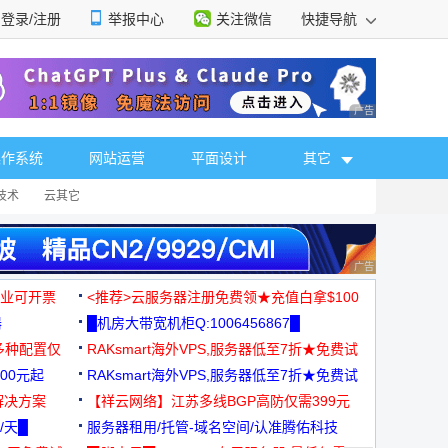
登录/注册
举报中心
关注微信
快捷导航
性选择
广告 商业广告，理
操作系统
网站运营
平面设计
其它
技术
云其它
广告 商业广告，理
，企业可开票
<推荐>云服务器注册免费领★充值白拿$100
器
█机房大带宽机柜Q:1006456867█
多种配置仅
RAKsmart海外VPS,服务器低至7折★免费试
00元起
用★
RAKsmart海外VPS,服务器低至7折★免费试
解决方案
用★
【祥云网络】江苏多线BGP高防仅需399元
/天█
服务器租用/托管-域名空间/认准腾佑科技