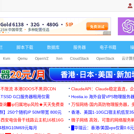
广告 商业广告，理
栏
脚本下载
数据库
服务器
电子书籍
Kvm
Qemu
OpenVZ
Xen
CloudStack
OpenStack
云计算
 不限流 本港DDOS不黑洞CDN
ClaudeAPI：Claude稳定直连
G1TSSD G口服务器租用仅需
Hostia.io 海外自营VPS物理服务
可免费测试
址查询▉ip归属地ip风险★天天免费查
万恒网络-国内高防物理服务器，
】250个随机IP 50M带宽 800元
99元/月起
香港、美国1-10G口宿主机低至35
-西安电信骨干线路云主机16核16G
微子网络 高效、可靠的网络服务
核8G10M69元每月
█华瑞云：香港/美国vps仅需0.6元