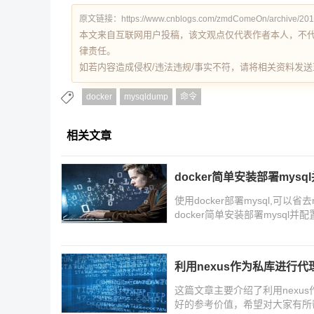
原文链接：https://www.cnblogs.com/zmdComeOn/archive/2019
本文来自互联网用户投稿，该文观点仅代表作者本人，不
律责任。
如若内容造成侵权/违法违规/事实不符，请将相关资料发送至 re
docker
mysqldump
命令
相关文章
docker简单安装部署mys
使用docker部署mysql,可
docker简单安装部署mysq
利用nexus作为私库进行代
这篇文章主要介绍了利用nexus
好的参考价值，希望对大家有所