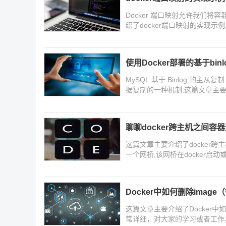
Docker 端口映射允许我们
绍了docker端口映射的实现示
使用Docker部署的基于bin
MySQL 基于 Binlog 的主从复制（
据复制的一种机制,这篇文章主要介绍
友可以参考下
聊聊docker跨主机之间容
这篇文章主要介绍了docker跨主
一个网桥,该网桥在docker
吧
Docker中如何删除imag
这篇文章主要介绍了Docker
常详细，对大家的学习或者工作