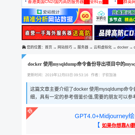
机
香港美国CN2/国内高防服务器██全科云██
██群英网
◆◆◆
广告 商业广告，理性选择
广告 商业广告，理性选择
您的位置：
首页
→
网站技巧
→
服务器
→
云和虚拟化
→
docker
→ d
docker 使用mysqldump命令备份导出项目中的mys
更新时间：2019年12月03日 09:53:16 作者：子钦加油
这篇文章主要介绍了docker 使用mysqldum
细，具有一定的参考借鉴价值,需要的朋友可以参
GPT4.0+Midjou
【
如果你想靠AI