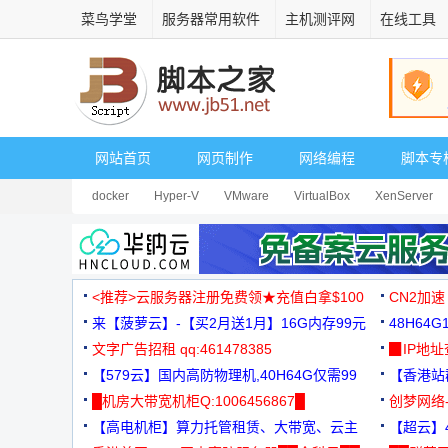
菜鸟学堂
服务器常用软件
主机测评网
在线工具
网站首页
网页制作
网络编程
脚本专
docker
Hyper-V
VMware
VirtualBox
XenServer
<推荐>云服务器注册免费领★充值白拿$100
CN2加速
来【菠萝云】-【买2月送1月】16G内存99元
48H64
文字广告招租 qq:461478385
3000+
▉IP地
【579云】国内高防物理机,40H64G仅需99
【香港站群
元
█机房大带宽机柜Q:1006456867█
创梦网络
【高电机柜】算力托管租赁、大带宽、云主
88元/月
【超云】4