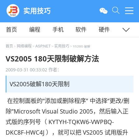
实用技巧
首页
编程
手机
软件
硬件
教程
平面
服务器
首页
网络编程
ASP.NET
实用技巧
>
>
>
> VS2005 破解
VS2005 180天限制破解方法
2009-03-31 00:33:02
作者：
VS2005破解180天限制
在控制面板的“添加或删除程序” 中选择“更改/删
除”Microsoft Visual Studio 2005，然后输入正
式版的序列号（ KYTYH-TQKW6-VWPBQ-
DKC8F-HWC4J ），就可以把 VS2005 试用版升