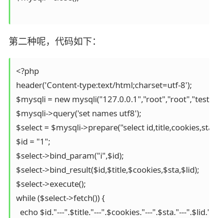
第二种呢，代码如下：
<?php

header('Content-type:text/html;charset=utf-8');

$mysqli = new mysqli("127.0.0.1","root","root","test");

$mysqli->query('set names utf8');

$select = $mysqli->prepare("select id,title,cookies,sta,
$id = "1";

$select->bind_param("i",$id);

$select->bind_result($id,$title,$cookies,$sta,$lid);

$select->execute();

while ($select->fetch()) {

  echo $id."---".$title."---".$cookies."---".$sta."---".$lid."<