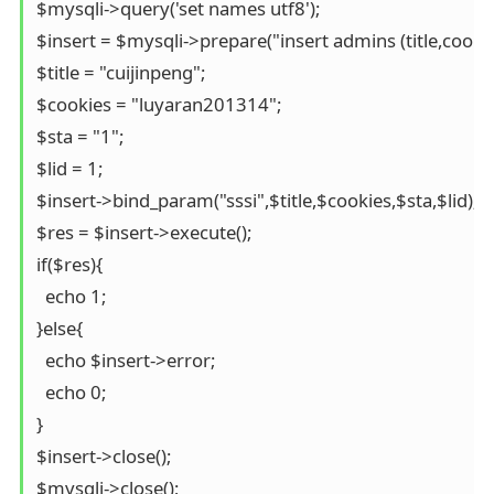
$mysqli->query('set names utf8');

$insert = $mysqli->prepare("insert admins (title,cookies,st
$title = "cuijinpeng";

$cookies = "luyaran201314";

$sta = "1";

$lid = 1;

$insert->bind_param("sssi",$title,$cookies,$sta,$lid);

$res = $insert->execute();

if($res){

  echo 1;

}else{

  echo $insert->error;

  echo 0;

}

$insert->close();

$mysqli->close();
