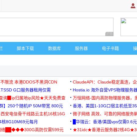
广告 商业广告，理
栏
脚本下载
数据库
服务器
电子书籍
 不限流 本港DDOS不黑洞CDN
ClaudeAPI：Claude稳定直连
G1TSSD G口服务器租用仅需
Hostia.io 海外自营VPS物理服务
可免费测试
址查询▉ip归属地ip风险★天天免费查
万恒网络-国内高防物理服务器，
】250个随机IP 50M带宽 800元
99元/月起
香港、美国1-10G口宿主机低至35
-西安电信骨干线路云主机16核16G
微子网络 高效、可靠的网络服务
核8G10M69元每月
█华瑞云：香港/美国vps仅需0.6元
络██◆◆◆300G高防仅需599元
★31idc★香港云服务器2核4G★