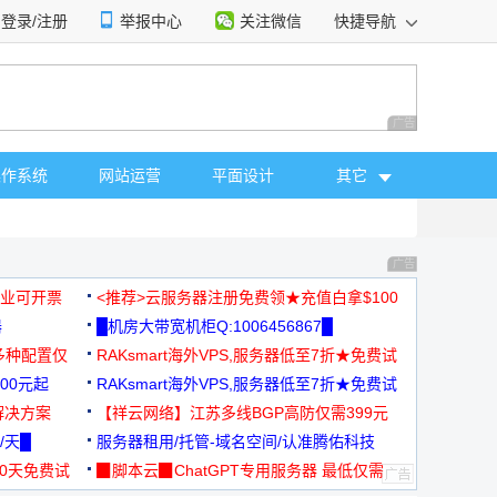
登录/注册
举报中心
关注微信
快捷导航
性选择
广告 商业广告，理
操作系统
网站运营
平面设计
其它
广告 商业广告，理
，企业可开票
<推荐>云服务器注册免费领★充值白拿$100
器
█机房大带宽机柜Q:1006456867█
多种配置仅
RAKsmart海外VPS,服务器低至7折★免费试
00元起
用★
RAKsmart海外VPS,服务器低至7折★免费试
解决方案
用★
【祥云网络】江苏多线BGP高防仅需399元
/天█
服务器租用/托管-域名空间/认准腾佑科技
30天免费试
▉脚本云▉ChatGPT专用服务器 最低仅需