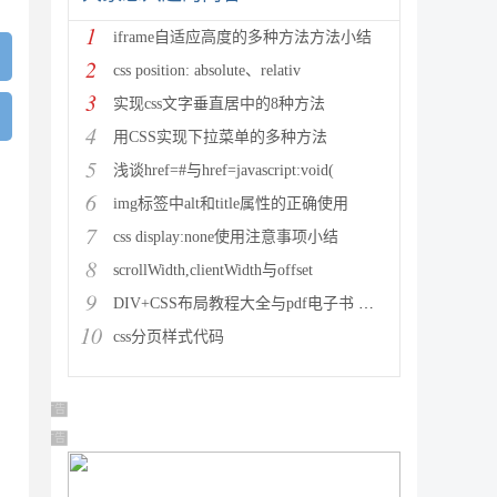
1
iframe自适应高度的多种方法方法小结
2
css position: absolute、relativ
3
实现css文字垂直居中的8种方法
4
用CSS实现下拉菜单的多种方法
5
浅谈href=#与href=javascript:void(
6
img标签中alt和title属性的正确使用
7
css display:none使用注意事项小结
8
scrollWidth,clientWidth与offset
9
DIV+CSS布局教程大全与pdf电子书 下载
10
css分页样式代码
广告 商业广告，理性选择
广告 商业广告，理性选择