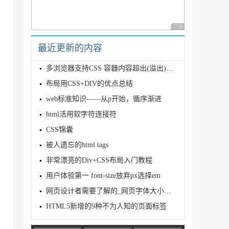
广告 商业广告，理性
最近更新的内容
多浏览器支持CSS 容器内容超出(溢出)支持自动换行
布局用CSS+DIV的优点总结
web标准知识——从p开始，循序渐进
html活用软字符连接符
CSS锦囊
被人遗忘的html tags
非常漂亮的Div+CSS布局入门教程
用户体验第一 font-size放弃px选择em
网页设计者需要了解的_网页字体大小数据参考
HTML5新增的9种不为人知的页面标签