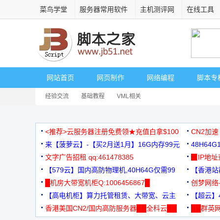
菜鸟学堂
服务器常用软件
主机测评网
在线工具
网站首页
网页制作
网络编程
脚本专
经验交流
基础教程
VML相关
<推荐>云服务器注册免费领★充值白拿$100
CN2加速
来【菠萝云】-【买2月送1月】16G内存99元
48H64
文字广告招租 qq:461478385
3000+
▉IP地
【579云】国内高防物理机,40H64G仅需99
【香港站群
元
█机房大带宽机柜Q:1006456867█
创梦网络
【高电机柜】算力托管租赁、大带宽、云主
88元/月
【超云】4
机
香港美国CN2/国内高防服务器██全科云██
██群英网