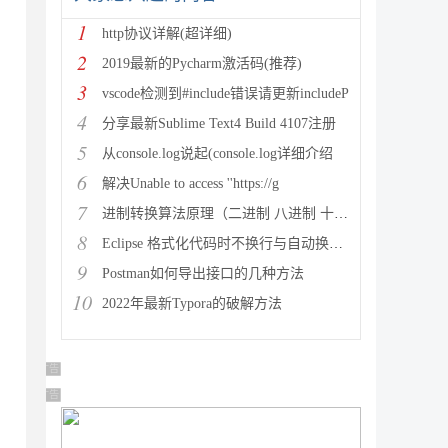
1
http协议详解(超详细)
2
2019最新的Pycharm激活码(推荐)
3
vscode检测到#include错误请更新includeP
4
分享最新Sublime Text4 Build 4107注册
5
从console.log说起(console.log详细介绍
6
解决Unable to access ''https://g
7
进制转换算法原理（二进制 八进制 十进制 十六进制）
8
Eclipse 格式化代码时不换行与自动换行的实现方法
9
Postman如何导出接口的几种方法
10
2022年最新Typora的破解方法
广告 商业广告，理性选择
广告 商业广告，理性选择