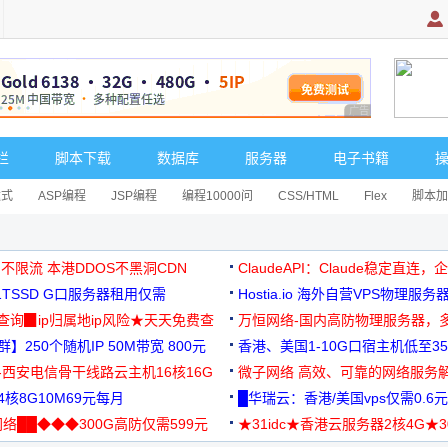
广告 商业广告，理
栏
脚本下载
数据库
服务器
电子书籍
达式
ASP编程
JSP编程
编程10000问
CSS/HTML
Flex
脚本加
 不限流 本港DDOS不黑洞CDN
ClaudeAPI：Claude稳定直连
G1TSSD G口服务器租用仅需
Hostia.io 海外自营VPS物理服务
可免费测试
址查询▉ip归属地ip风险★天天免费查
万恒网络-国内高防物理服务器，
】250个随机IP 50M带宽 800元
99元/月起
香港、美国1-10G口宿主机低至35
-西安电信骨干线路云主机16核16G
微子网络 高效、可靠的网络服务
核8G10M69元每月
█华瑞云：香港/美国vps仅需0.6元
络██◆◆◆300G高防仅需599元
★31idc★香港云服务器2核4G★