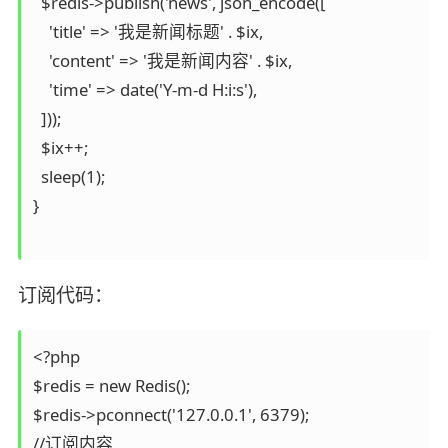
  $redis->publish('news', json_encode([

    'title' => '我是新闻标题' . $ix,

    'content' => '我是新闻内容' . $ix,

    'time' => date('Y-m-d H:i:s'),

  ]));

  $ix++;

  sleep(1);

}

订阅代码：
<?php

$redis = new Redis();

$redis->pconnect('127.0.0.1', 6379);

//订阅内容
