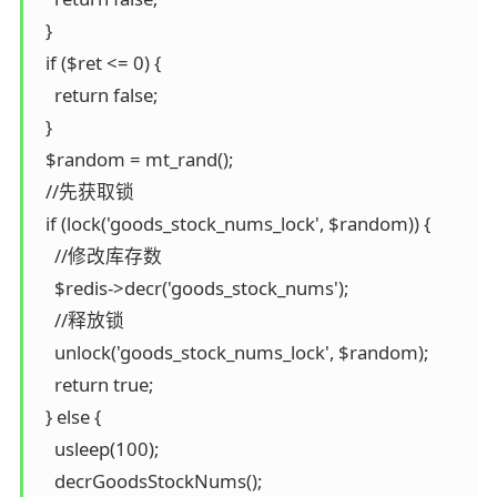
  }

  if ($ret <= 0) {

    return false;

  }

  $random = mt_rand();

  //先获取锁

  if (lock('goods_stock_nums_lock', $random)) {

    //修改库存数

    $redis->decr('goods_stock_nums');

    //释放锁

    unlock('goods_stock_nums_lock', $random);

    return true;

  } else {

    usleep(100);

    decrGoodsStockNums();
