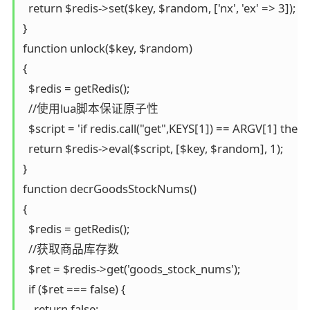
  return $redis->set($key, $random, ['nx', 'ex' => 3]);

}

function unlock($key, $random)

{

  $redis = getRedis();

  //使用lua脚本保证原子性

  $script = 'if redis.call("get",KEYS[1]) == ARGV[1] then 
  return $redis->eval($script, [$key, $random], 1);

}

function decrGoodsStockNums()

{

  $redis = getRedis();

  //获取商品库存数

  $ret = $redis->get('goods_stock_nums');

  if ($ret === false) {

    return false;
