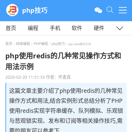
php技巧
首页
编程
手机
软件
硬件
教程
平面
服务器
首页
网络编程
PHP编程
php技巧
>
>
>
> php redis操作方式
php使用redis的几种常见操作方式和
用法示例
2020-02-20 11:51:33
作者：怀素真
这篇文章主要介绍了php使用redis的几种常见
操作方式和用法,结合实例形式总结分析了PHP
使用redis实现字符串缓存、队列模拟、乐观锁
与悲观锁实现、发布和订阅等相关操作技巧,需
要的朋友可以参考下