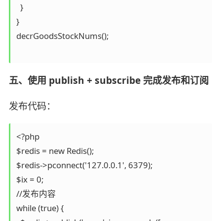
  }

}

decrGoodsStockNums();

五、使用 publish + subscribe 完成发布和订阅
发布代码：
<?php

$redis = new Redis();

$redis->pconnect('127.0.0.1', 6379);

$ix = 0;

//发布内容

while (true) {
