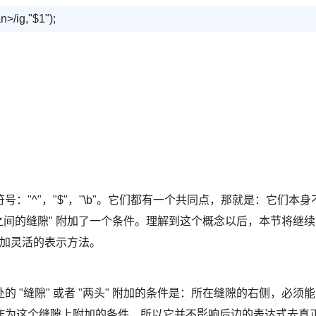
n>/ig,"$1");
"^"，"$"，"\b"。它们都有一个共同点，那就是：它们本身
符之间的缝隙" 附加了一个条件。理解到这个概念以后，本节将继续
，更加灵活的表示方法。
所处的 "缝隙" 或者 "两头" 附加的条件是：所在缝隙的右侧，必须能
在此作为这个缝隙上附加的条件，所以它并不影响后边的表达式去真