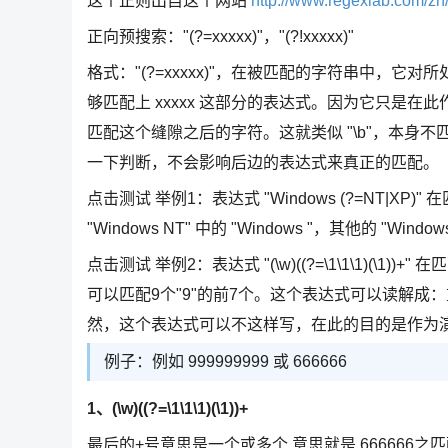
这个正则出自这个网站
http://www.regexlab.com/zh/
正向预搜索："(?=xxxxx)"，"(?!xxxxx)"
格式："(?=xxxxx)"，在被匹配的字符串中，它对
够匹配上 xxxxx 这部分的表达式。因为它只是
匹配这个缝隙之后的字符。这就类似 "\b"，本身不
一下判断，不会影响后边的表达式来真正的匹配。
点击测试 举例1：表达式 "Windows (?=NT|XP)" 在匹配
"Windows NT" 中的 "Windows "，其他的 "Win
点击测试 举例2：表达式 "(\w)((?=\1\1\1)(\1))+" 
可以匹配9个"9"的前7个。这个表达式可以读解成
然，这个表达式可以不这样写，在此的目的是作为
例子：例如 999999999 或 666666
1、(\w)((?=\1\1\1)(\1))+
最后的+号意思是一个或多个 意思就是 666666之