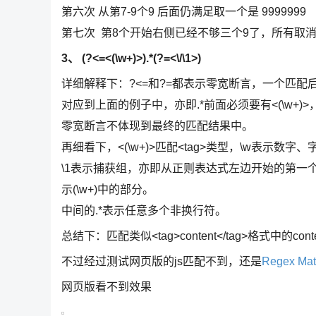
第六次 从第7-9个9 后面仍满足取一个是 9999999
第七次 第8个开始右侧已经不够三个9了，所有取消
3、 (?<=<(\w+)>).*(?=<\/\1>)
详细解释下：?<=和?=都表示零宽断言，一个匹配
对应到上面的例子中，亦即.*前面必须要有<(\w+)>，
零宽断言不体现到最终的匹配结果中。
再细看下，<(\w+)>匹配<tag>类型，\w表示数字、字
\1表示捕获组，亦即从正则表达式左边开始的第一
示(\w+)中的部分。
中间的.*表示任意多个非换行符。
总结下：匹配类似<tag>content</tag>格式中的cont
不过经过测试网页版的js匹配不到，还是
Regex Mat
网页版看不到效果