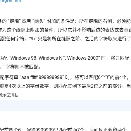
regref.htm
所处的 "缝隙" 或者 "两头" 附加的条件是：所在缝隙的右侧，必须能
在此作为这个缝隙上附加的条件，所以它并不影响后边的表达式去真
匹配任何字符。"\b" 只是将所在缝隙之前、之后的字符取来进行
 "Windows 98, Windows NT, Windows 2000" 时，将只匹配
dows " 字样则不被匹配。
在匹配字符串 "aaa ffffff 999999999" 时，将可以匹配6个"f"的前4个
：重复4次以上的字母数字，则匹配其剩下最后2位之前的部分。当
演示之用。
匹配前四个6，而999999999只匹配前面7个，后面反正要留两个