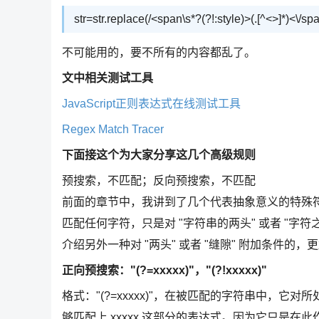
str=str.replace(/<span\s*?(?!:style)>(.[^<>]*)<\/spa
不可能用的，要不所有的内容都乱了。
文中相关测试工具
JavaScript正则表达式在线测试工具
Regex Match Tracer
下面接这个为大家分享这几个高级规则
预搜索，不匹配；反向预搜索，不匹配
前面的章节中，我讲到了几个代表抽象意义的特殊符号：
匹配任何字符，只是对 "字符串的两头" 或者 "字
介绍另外一种对 "两头" 或者 "缝隙" 附加条件的
正向预搜索："(?=xxxxx)"，"(?!xxxxx)"
格式："(?=xxxxx)"，在被匹配的字符串中，它对
够匹配上 xxxxx 这部分的表达式。因为它只是