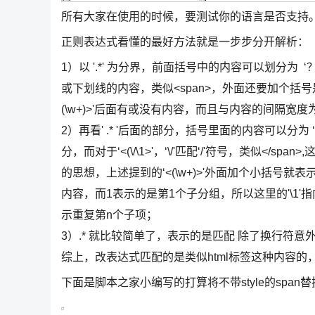
所有大家在使用的时候，要测试你的语言是否支持
正则表达式看懂的最好方法就是一步步分开解析：
1）以 '.*' 为分界，前面括号中的内容可以划分为 ‘？<=
或下划线的内容，类似<span>，外面还要加个括号
(\w+)>'后面有或没有内容，而且与内容的间隔宽度
2）再看' .* '后面的部分，括号里面的内容可以分为 ‘？=' 
分，而对于‘<(\/\1>'，‘\/'匹配‘/'符号，类似<
的思想，上述提到的‘<(\w+)>'外面加个小括号
内容，而1表示的是第1个子分组，所以这里的'\1'指向
示重复第n个子项；
3）.* 就比较简单了，表示的是匹配 除了换行符意
综上，改表达式匹配的是类似html标签这种内容的，如<
下面是脚本之家小编写的打算将不带style的span