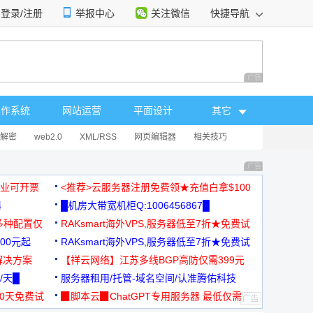
登录/注册
举报中心
关注微信
快捷导航
性选择
广告 商业广告，理
操作系统
网站运营
平面设计
其它
解密
web2.0
XML/RSS
网页编辑器
相关技巧
广告 商业广告，理
，企业可开票
<推荐>云服务器注册免费领★充值白拿$100
器
█机房大带宽机柜Q:1006456867█
多种配置仅
RAKsmart海外VPS,服务器低至7折★免费试
00元起
用★
RAKsmart海外VPS,服务器低至7折★免费试
解决方案
用★
【祥云网络】江苏多线BGP高防仅需399元
/天█
服务器租用/托管-域名空间/认准腾佑科技
30天免费试
▉脚本云▉ChatGPT专用服务器 最低仅需