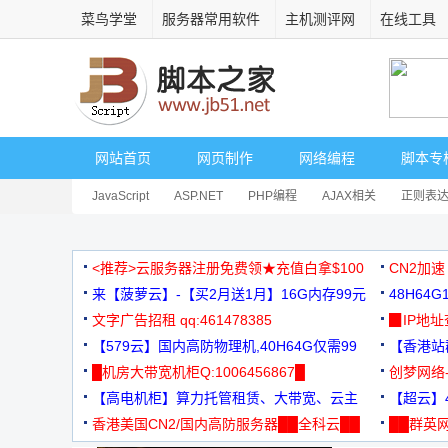
菜鸟学堂
服务器常用软件
主机测评网
在线工具
网站首页
网页制作
网络编程
脚本专
JavaScript
ASP.NET
PHP编程
AJAX相关
正则表
安全相关
网页播放器
其它综合
Dart
<推荐>云服务器注册免费领★充值白拿$100
CN2加速
来【菠萝云】-【买2月送1月】16G内存99元
48H64
文字广告招租 qq:461478385
3000+
▉IP地
【579云】国内高防物理机,40H64G仅需99
【香港站群
元
█机房大带宽机柜Q:1006456867█
创梦网络
【高电机柜】算力托管租赁、大带宽、云主
88元/月
【超云】4
机
香港美国CN2/国内高防服务器██全科云██
██群英网