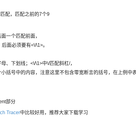
匹配，匹配之前的7个9
后面一个匹配前面，
后面必须要有<\/\1>。
母、下划线；<\/\1>中\/匹配斜杠/，
个小括号中的内容，注意这里不包含零宽断言的括号，在上例中
ent部分
ch Tracer
中比较好用，推荐大家下载学习