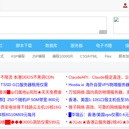
广告 商业广告，理
栏
脚本下载
数据库
服务器
电子书籍
达式
ASP编程
JSP编程
编程10000问
CSS/HTML
Flex
脚本加
 不限流 本港DDOS不黑洞CDN
ClaudeAPI：Claude稳定直连
G1TSSD G口服务器租用仅需
Hostia.io 海外自营VPS物理服务
可免费测试
址查询▉ip归属地ip风险★天天免费查
万恒网络-国内高防物理服务器，
】250个随机IP 50M带宽 800元
99元/月起
香港、美国1-10G口宿主机低至35
-西安电信骨干线路云主机16核16G
微子网络 高效、可靠的网络服务
核8G10M69元每月
█华瑞云：香港/美国vps仅需0.6元
络██◆◆◆300G高防仅需599元
★31idc★香港云服务器2核4G★