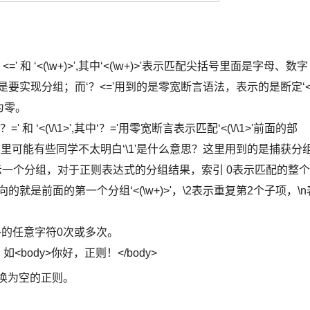
。
' 和 ‘<(\w+)>',其中‘<(\w+)>'表示匹配尖括号里面是字母、数字
是要实现分组；而‘？<='用到的是零宽断言语法，表示的是断定‘
为零。
和 ‘<(\/\1>',其中‘？='用零宽断言表示匹配‘<(\/\1>'前面的部
/span>,这里可能有些同学不太明白‘\1'是什么意思？这里用到的是捕获分
就表示一个分组，对于正则表达式的分组结果，索引 0表示匹配的整个
的就是前面的第一个分组‘<(\w+)>'，\2表示重复第2个子项，\n
外的任意字符0次或多次。
body>你好，正则！</body>
替换为空的正则。