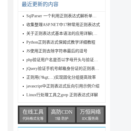
最近更新的内容
SqlParser 一个利用正则表达式解析单句SQL的类
收集整理ASP.NET中17种常用正则表达式
关于正则表达式基本语法的应用详解(必看篇)
Python正则表达式保姆式教学详细教程
JS使用正则去除字符串最后的逗号
php验证用户名是否以字母开头与验证密码实例
jQuery验证手机号邮箱身份证的正则表达式（含港澳台）
正则用(?&gt;…)实现固化分组提高效率
javascript中正则表达式反向引用示例介绍
Linux行处理工具之grep 正则表达式详解
在线工具
高防CDN
万恒网络
代码格式化等
T级 防护
IDC服务商