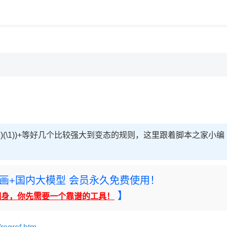
用◆
，理性选择
理性选择
1\1)(\1))+等好几个比较强大到变态的规则，这里跟着脚本之家小编
rney绘画+国内大模型 会员永久免费使用！
】
翻身，你先需要一个靠谱的工具！