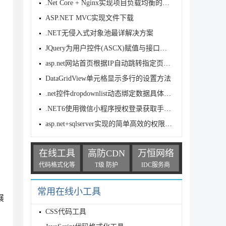
.Net Core + Nginx实现项目负载均衡的全步骤
ASP.NET MVC实现文件下载
.NET无侵入式对象池最详解决方案
JQuery为用户控件(ASCX)赋值与接口的应用
asp.net网站首页根据IP自动跳转指定页面的示例
DataGridView单元格显示多行的设置方法
.net控件dropdownlist动态绑定数据具体过程分解
.NET6使用微信小程序授权登录获取手机号
asp.net+sqlserver实现的简单高效的权限设计示例
在线工具
高防CDN
万恒网络
代码格式化等
T级 防护
IDC服务商
常用在线小工具
展
CSS代码工具