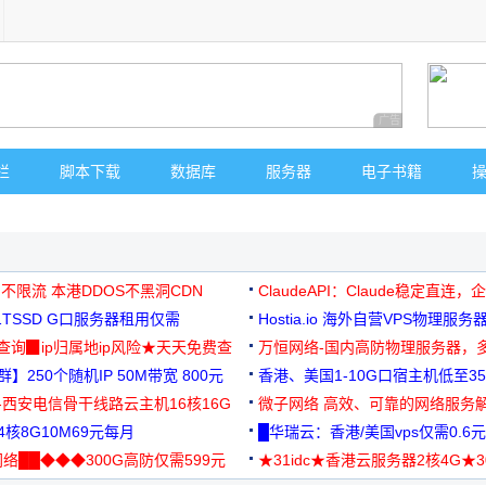
广告 商业广告，理
栏
脚本下载
数据库
服务器
电子书籍
 不限流 本港DDOS不黑洞CDN
ClaudeAPI：Claude稳定直连
G1TSSD G口服务器租用仅需
Hostia.io 海外自营VPS物理服务
可免费测试
址查询▉ip归属地ip风险★天天免费查
万恒网络-国内高防物理服务器，
】250个随机IP 50M带宽 800元
99元/月起
香港、美国1-10G口宿主机低至35
-西安电信骨干线路云主机16核16G
微子网络 高效、可靠的网络服务
核8G10M69元每月
█华瑞云：香港/美国vps仅需0.6元
络██◆◆◆300G高防仅需599元
★31idc★香港云服务器2核4G★