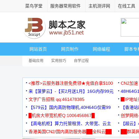
菜鸟学堂
服务器常用软件
主机测评网
在线工具
网站首页
网页制作
网络编程
脚本专
基础应用
实用技巧
自学过程
<推荐>云服务器注册免费领★充值白拿$100
CN2加速
来【菠萝云】-【买2月送1月】16G内存99元
48H64
文字广告招租 qq:461478385
3000+
▉IP地
【579云】国内高防物理机,40H64G仅需99
【香港站群
元
█机房大带宽机柜Q:1006456867█
创梦网络
【高电机柜】算力托管租赁、大带宽、云主
88元/月
【超云】4
机
香港美国CN2/国内高防服务器██全科云██
██群英网