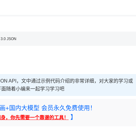
用◆
 3.0 JSON
新的JSON API，文中通过示例代码介绍的非常详细，对大家的学习或
下面随着小编来一起学习学习吧
rney绘画+国内大模型 会员永久免费使用！
】
翻身，你先需要一个靠谱的工具！