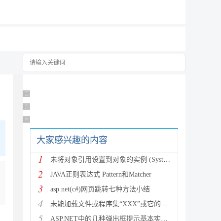
19元/月
广告 商业广告，理性选择
广告 商业广告，理性选择
广告 商业广告，理性选择
大家感兴趣的内容
1
未将对象引用设置到对象的实例 (System.NullRef
2
JAVA正则表达式 Pattern和Matcher
3
asp.net(c#)网页跳转七种方法小结
4
未能加载文件或程序集“XXX”或它的某一个依赖项。试图加载格
5
ASP.NET中的几种弹出框提示基本实现方法