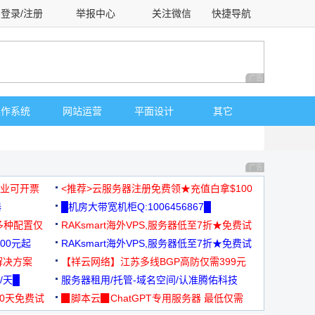
登录/注册
举报中心
关注微信
快捷导航
性选择
广告 商业广告，理
操作系统
网站运营
平面设计
其它
广告 商业广告，理
，企业可开票
<推荐>云服务器注册免费领★充值白拿$100
器
█机房大带宽机柜Q:1006456867█
多种配置仅
RAKsmart海外VPS,服务器低至7折★免费试
00元起
用★
RAKsmart海外VPS,服务器低至7折★免费试
解决方案
用★
【祥云网络】江苏多线BGP高防仅需399元
/天█
服务器租用/托管-域名空间/认准腾佑科技
30天免费试
▉脚本云▉ChatGPT专用服务器 最低仅需