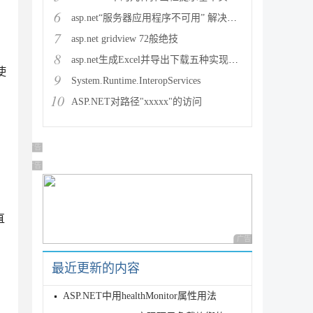
6
asp.net“服务器应用程序不可用” 解决方法
7
asp.net gridview 72般绝技
8
asp.net生成Excel并导出下载五种实现方法
使
9
System.Runtime.InteropServices
10
ASP.NET对路径"xxxxx"的访问
广告 商业广告，理性选择
广告 商业广告，理性选择
直
广告 商业广告，理性
最近更新的内容
ASP.NET中用healthMonitor属性用法