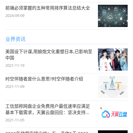
前端必须掌握的五种常用排序算法总结大全
2024-09-09
业界资讯
美国设下计谋,用娘炮文化重塑日本,已影响至
中国
2021-11-19
时空伴随者是什么意思?时空伴随者介绍
2021-11-09
工信部称网盘企业免费用户最低速率应满足
基本下载需求，天翼云盘回应：坚决支持，
始终
2021-11-05