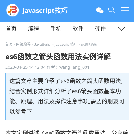
javascript技巧
首页
编程
手机
软件
硬件
教程
平面
服务器
首页
网络编程
JavaScript
javascript技巧
>
>
>
> es6箭头函数
es6函数之箭头函数用法实例详解
2020-04-25 14:12:04
作者：wangliang_001
这篇文章主要介绍了es6函数之箭头函数用法,
结合实例形式详细分析了es6箭头函数基本功
能、原理、用法及操作注意事项,需要的朋友可
以参考下
本文实例讲述了es6函数之箭头函数用法。分享给