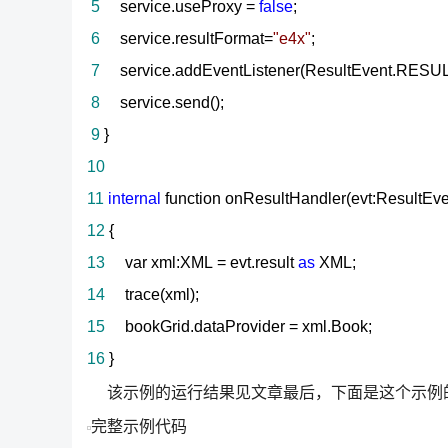
5
service.useProxy
=
false
;
6
service.resultFormat
=
"
e4x
"
;
7
service.addEventListener(ResultEvent.RESULT
8
service.send();
9
}
10
11
internal
function onResultHandler(evt:ResultEve
12
{
13
var xml:XML
=
evt.result
as
XML;
14
trace(xml);
15
bookGrid.dataProvider
=
xml.Book;
16
}
该示例的运行结果见文章最后，下面是这个示例
完整示例代码