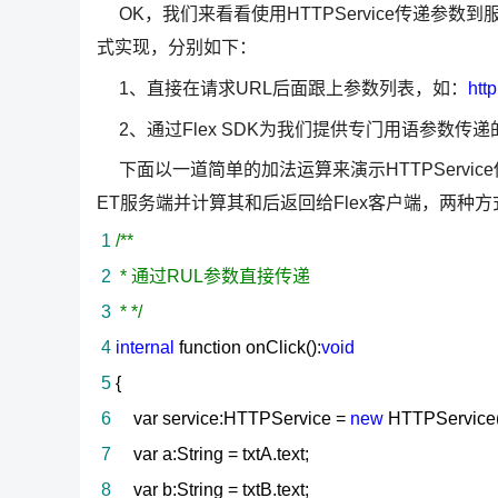
OK，我们来看看使用HTTPService传递参数到
式实现，分别如下：
1、直接在请求URL后面跟上参数列表，如：
htt
2、通过Flex SDK为我们提供专门用语参数传递
下面以一道简单的加法运算来演示HTTPServic
ET服务端并计算其和后返回给Flex客户端，两
1
/*
*
2
* 通过RUL参数直接传递
3
*
*/
4
internal
function onClick():
void
5
{
6
var service:HTTPService
=
new
HTTPService(
7
var a:String
=
txtA.text;
8
var b:String
=
txtB.text;