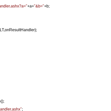
Handler.ashx?a=
"
+
a
+
"
&b=
"
+
b;
T,onResultHandler);
();
Handler.ashx
"
;