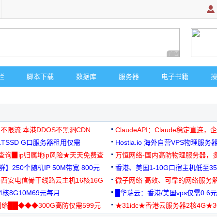
广告 商业广告，理
栏
脚本下载
数据库
服务器
电子书籍
 不限流 本港DDOS不黑洞CDN
ClaudeAPI：Claude稳定直连
G1TSSD G口服务器租用仅需
Hostia.io 海外自营VPS物理服务
可免费测试
址查询▉ip归属地ip风险★天天免费查
万恒网络-国内高防物理服务器，
】250个随机IP 50M带宽 800元
99元/月起
香港、美国1-10G口宿主机低至35
-西安电信骨干线路云主机16核16G
微子网络 高效、可靠的网络服务
核8G10M69元每月
█华瑞云：香港/美国vps仅需0.6元
络██◆◆◆300G高防仅需599元
★31idc★香港云服务器2核4G★