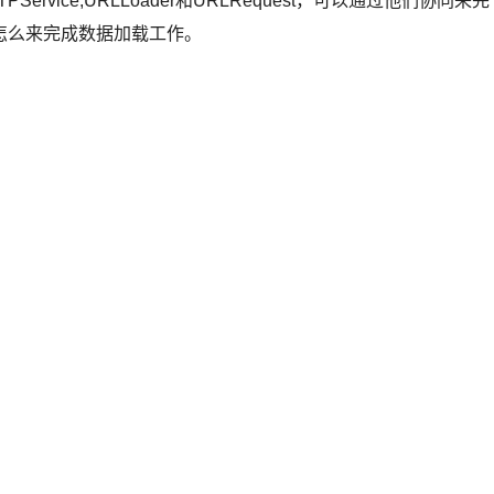
TPService,URLLoader和URLRequest，可以通过他们协同来完
怎么来完成数据加载工作。