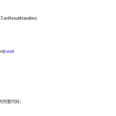
,onResultHandler);
nt):
void
的完整代码：