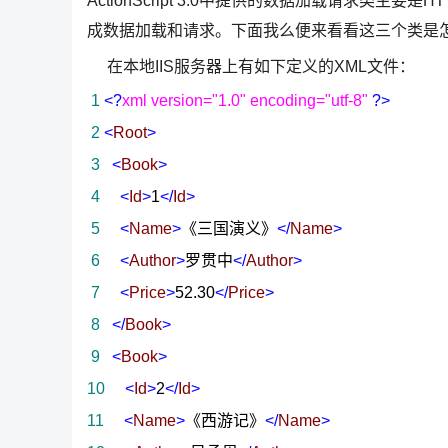
ActionScript 3.0中提供的数据加载请求类主要是HT
成数据加载和请求。下面我么便来看看这三个类是
在本地IIS服务器上有如下定义的XML文件：
1
<?
xml version="1.0" encoding="utf-8"
?>
2
<
Root
>
3
<
Book
>
4
<
Id
>
1
</
Id
>
5
<
Name
>
《三国演义》
</
Name
>
6
<
Author
>
罗贯中
</
Author
>
7
<
Price
>
52.30
</
Price
>
8
</
Book
>
9
<
Book
>
10
<
Id
>
2
</
Id
>
11
<
Name
>
《西游记》
</
Name
>