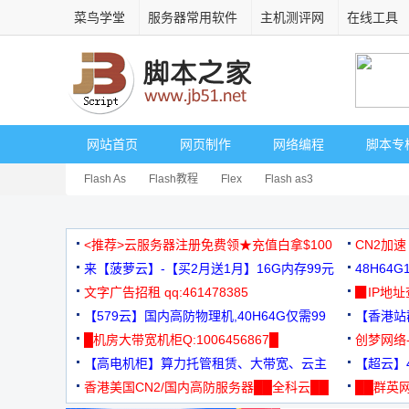
菜鸟学堂
服务器常用软件
主机测评网
在线工具
网站首页
网页制作
网络编程
脚本专
Flash As
Flash教程
Flex
Flash as3
<推荐>云服务器注册免费领★充值白拿$100
CN2加速
来【菠萝云】-【买2月送1月】16G内存99元
48H64
文字广告招租 qq:461478385
3000+
▉IP地
【579云】国内高防物理机,40H64G仅需99
【香港站群
元
█机房大带宽机柜Q:1006456867█
创梦网络
【高电机柜】算力托管租赁、大带宽、云主
88元/月
【超云】4
机
香港美国CN2/国内高防服务器██全科云██
██群英网