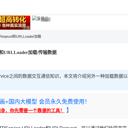
用◆
广告 商业广告，理性选择
广告 商业广告，理性选择
广告 商业广告，理性选择
LReqeust和URLLoader加载
ust和URLLoader加载/传输数据
Service之间的数据交互通信知识，本文将介绍另外一种加载数据以
rney绘画+国内大模型 会员永久免费使用！
】
翻身，你先需要一个靠谱的工具！