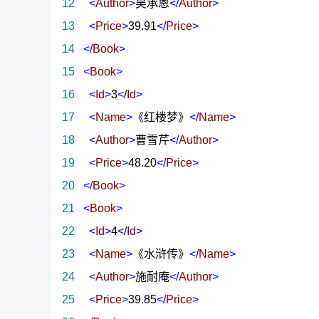
12
<
Author
>
吴承恩
</
Author
>
13
<
Price
>
39.91
</
Price
>
14
</
Book
>
15
<
Book
>
16
<
Id
>
3
</
Id
>
17
<
Name
>
《红楼梦》
</
Name
>
18
<
Author
>
曹雪芹
</
Author
>
19
<
Price
>
48.20
</
Price
>
20
</
Book
>
21
<
Book
>
22
<
Id
>
4
</
Id
>
23
<
Name
>
《水浒传》
</
Name
>
24
<
Author
>
施耐庵
</
Author
>
25
<
Price
>
39.85
</
Price
>