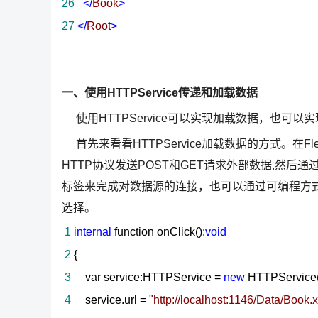
26
</
Book
>
27
</
Root
>
一、使用HTTPService传递和加载数据
使用HTTPService可以实现加载数据，也可
首先来看看HTTPService加载数据的方式。在Fl
HTTP协议发送POST和GET请求外部数据,然后通过
标签来完成对数据源的连接，也可以通过可编程方
选择。
1
internal
function onClick():
void
2
{
3
var service:HTTPService
=
new
HTTPService(
4
service.url
=
"
http://localhost:1146/Data/Book.