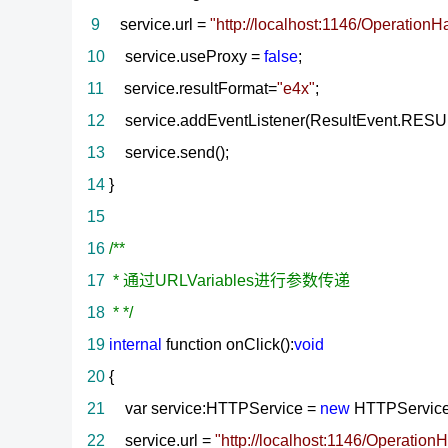
9
service.url
=
"
http://localhost:1146/Operation
10
service.useProxy
=
false
;
11
service.resultFormat
=
"
e4x
"
;
12
service.addEventListener(ResultEvent.RESUL
13
service.send();
14
}
15
16
/*
*
17
* 通过URLVariables进行参数传递
18
*
*/
19
internal
function onClick():
void
20
{
21
var service:HTTPService
=
new
HTTPService
22
service.url
=
"
http://localhost:1146/Operation