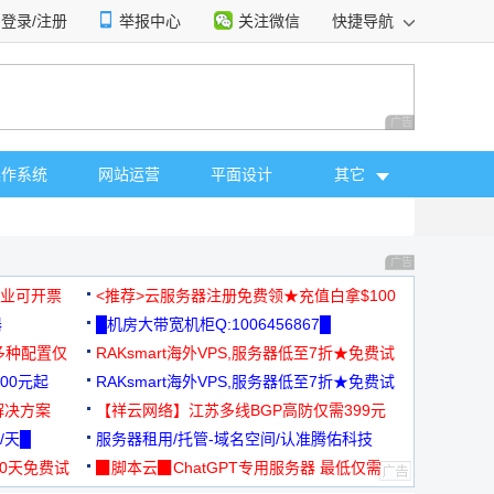
登录/注册
举报中心
关注微信
快捷导航
性选择
广告 商业广告，理
操作系统
网站运营
平面设计
其它
广告 商业广告，理
，企业可开票
<推荐>云服务器注册免费领★充值白拿$100
器
█机房大带宽机柜Q:1006456867█
多种配置仅
RAKsmart海外VPS,服务器低至7折★免费试
00元起
用★
RAKsmart海外VPS,服务器低至7折★免费试
解决方案
用★
【祥云网络】江苏多线BGP高防仅需399元
/天█
服务器租用/托管-域名空间/认准腾佑科技
30天免费试
▉脚本云▉ChatGPT专用服务器 最低仅需