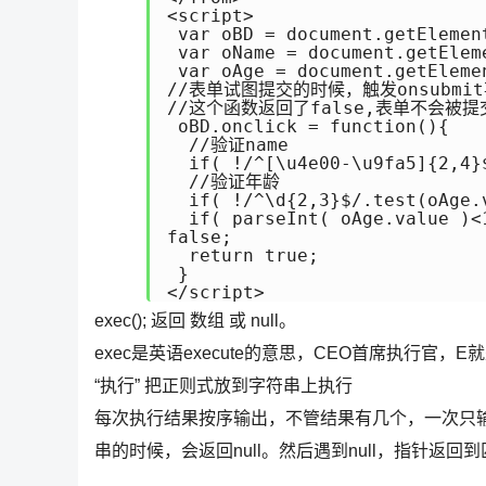
<script>

 var oBD = document.getElement
 var oName = document.getEleme
 var oAge = document.getElemen
//表单试图提交的时候，触发onsubmit
//这个函数返回了false,表单不会被提交
 oBD.onclick = function(){

  //验证name

  if( !/^[\u4e00-\u9fa5]{2,4}
  //验证年龄

  if( !/^\d{2,3}$/.test(oAge.
  if( parseInt( oAge.value 
false;

  return true;

 }

exec(); 返回 数组 或 null。
exec是英语execute的意思，CEO首席执行官，E就是
“执行” 把正则式放到字符串上执行
每次执行结果按序输出，不管结果有几个，一次只
串的时候，会返回null。然后遇到null，指针返