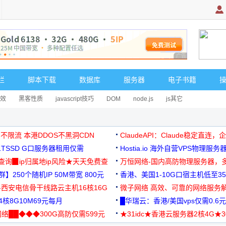
广告 商业广告，理
栏
脚本下载
数据库
服务器
电子书籍
效
黑客性质
javascript技巧
DOM
node.js
js其它
 不限流 本港DDOS不黑洞CDN
ClaudeAPI：Claude稳定直连
G1TSSD G口服务器租用仅需
Hostia.io 海外自营VPS物理服务
可免费测试
址查询▉ip归属地ip风险★天天免费查
万恒网络-国内高防物理服务器，
】250个随机IP 50M带宽 800元
99元/月起
香港、美国1-10G口宿主机低至35
-西安电信骨干线路云主机16核16G
微子网络 高效、可靠的网络服务
核8G10M69元每月
█华瑞云：香港/美国vps仅需0.6元
络██◆◆◆300G高防仅需599元
★31idc★香港云服务器2核4G★