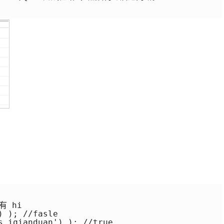
 hi

 ); //fasle

s iqianduan') ); //true
