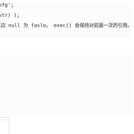
fg';

tr) );

{ //这边 null 为 fasle。 exec() 会保持对前面一次的引