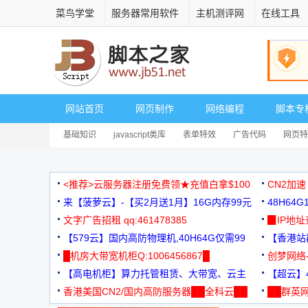
菜鸟学堂
服务器常用软件
主机测评网
在线工具
网站首页
网页制作
网络编程
脚本专
基础知识
javascript类库
表单特效
广告代码
网页特
<推荐>云服务器注册免费领★充值白拿$100
CN2加速
来【菠萝云】-【买2月送1月】16G内存99元
48H64
文字广告招租 qq:461478385
3000+
▉IP地
【579云】国内高防物理机,40H64G仅需99
【香港站群
元
█机房大带宽机柜Q:1006456867█
创梦网络
【高电机柜】算力托管租赁、大带宽、云主
88元/月
【超云】4
机
香港美国CN2/国内高防服务器██全科云██
██群英网