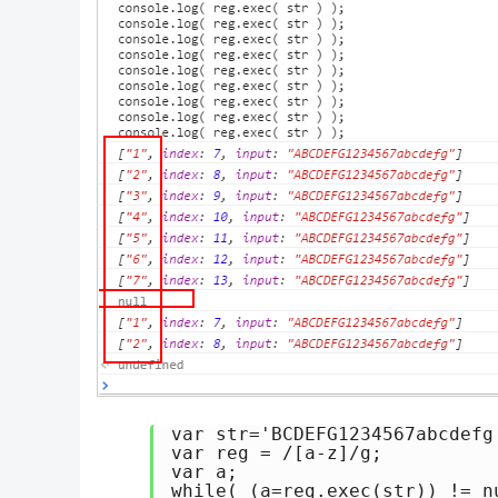
var str='BCDEFG1234567abcdefg'
var reg = /[a-z]/g;

var a;

while( (a=reg.exec(str)) 