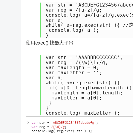
var str = 'ABCDEFG1234567abcde
var reg = /[a-z]/g;

console.log( a=/[a-z]/g.exec(s
var a;

while( a=reg.exec(str) )
 console.log( a );

使用exec() 找最大子串
var str = 'AAABBBCCCCCCC';

var reg = /(\w)\1+/g;

var maxLength = 0;

var maxLetter = '';

var a;

while( a=reg.exec(str) ){

 if( a[0].length>maxLength ){

  maxLength = a[0].length;

  maxLetter = a[0];

 }

}
