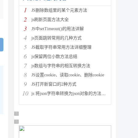
1
JS删除数组里的某个元素方法
2
js刷新页面方法大全
3
JS中setTimeout()的用法详解
4
js页面跳转常用的几种方式
5
JS截取字符串常用方法详细整理
6
js保留两位小数方法总结
7
js数组与字符串的相互转换方法
8
JS设置cookie、读取cookie、删除cookie
9
JS打开新窗口的2种方式
10
js 将json字符串转换为json对象的方法解析
广告 商业广告，理性选择
广告 商业广告，理性选择