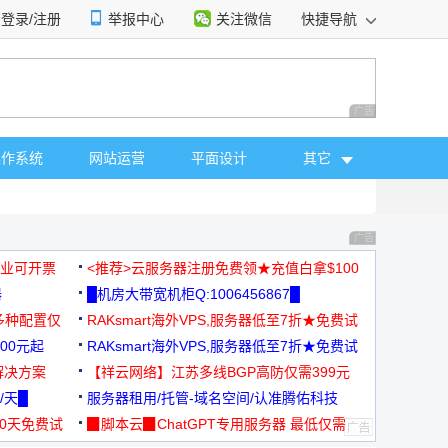
登录/注册
举报中心
关注微信
快捷导航
性选择
广告 商业广告，理
操作系统
网站运营
平面设计
其它
广告 商业广告，理
，企业可开票
<推荐>云服务器注册免费领★充值白拿$100
器
█机房大带宽机柜Q:1006456867█
多种配置仅
RAKsmart海外VPS,服务器低至7折★免费试
00元起
用★
RAKsmart海外VPS,服务器低至7折★免费试
解决方案
用★
【祥云网络】江苏多线BGP高防仅需399元
/天█
服务器租用/托管-域名空间/认准腾佑科技
30天免费试
▉脚本云▉ChatGPT专用服务器 最低仅需