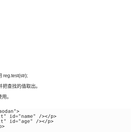
est(str);
，并把查找的值取出。
证中使用。
odan">

" id="name" /></p> 

" id="age" /></p>

>
