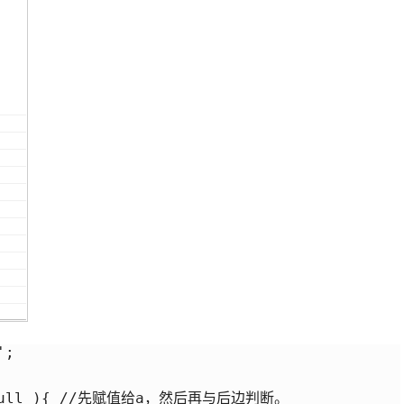
;

!= null ){ //先赋值给a，然后再与后边判断。
