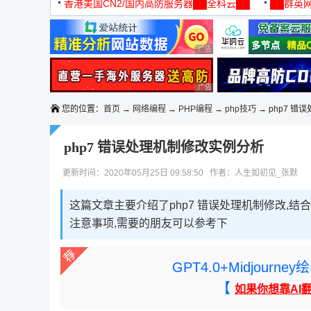
机
香港美国CN2/国内高防服务器██全科云██
██群英网
◆◆◆
广告 商业广告，理性选择
广告 商业广告，理性选择
您的位置：
首页
→
网络编程
→
PHP编程
→
php技巧
→ php7 错
php7 错误处理机制修改实例分析
更新时间：2020年05月25日 09:58:50 作者：人生如初见_张默
这篇文章主要介绍了php7 错误处理机制修改,结
注意事项,需要的朋友可以参考下
GPT4.0+Midjou
【
如果你想靠AI