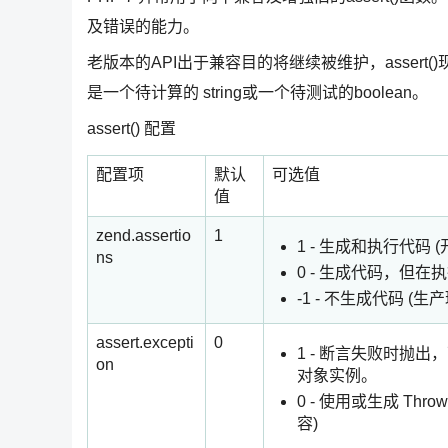
及错误的能力。
老版本的API出于兼容目的将继续被维护，asser
是一个待计算的 string或一个待测试的boolean。
assert() 配置
配置项
默认
可选值
值
zend.assertio
1
1 - 生成和执行代码 
ns
0 - 生成代码，但在
-1 - 不生成代码 (生
assert.excepti
0
1 - 断言失败时抛出，
on
对象实例。
0 - 使用或生成 Th
容)