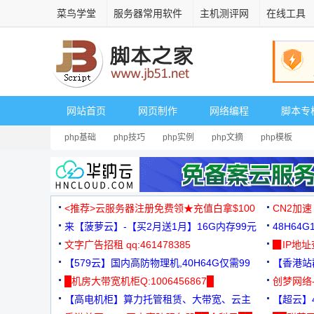
菜鸟学堂
服务器常用软件
主机测评网
在线工具
网站首页
网页制作
网络编程
脚本专
php基础
php技巧
php实例
php文摘
php模板
<推荐>云服务器注册免费领★充值白拿$100
CN2加速
来【菠萝云】-【买2月送1月】16G内存99元
48H64
文字广告招租 qq:461478385
3000+
▉IP地
【579云】国内高防物理机,40H64G仅需99
【香港站群
元
█机房大带宽机柜Q:1006456867█
创梦网络
【高电机柜】算力托管租赁、大带宽、云主
88元/月
【超云】4