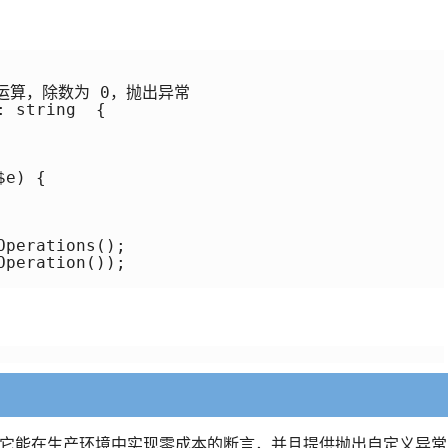
余数运算，除数为 0，抛出异常  

 string  {    

e) {     

perations();

peration()); 

()函数。它能在生产环境中实现零成本的断言，并且提供抛出自定义异常