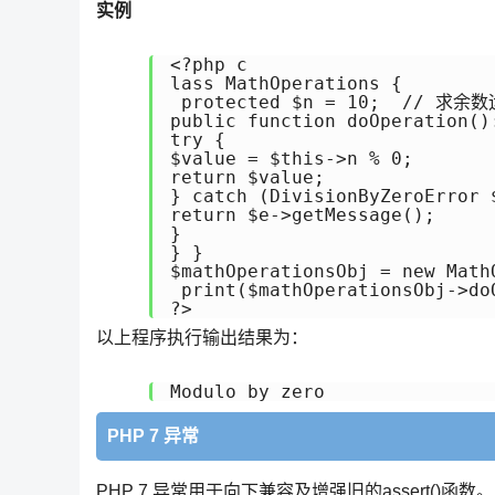
实例
<?php c

lass MathOperations {  

 protected $n = 10;  // 求
public function doOperation():
try {     

$value = $this->n % 0;     

return $value;    

} catch (DivisionByZeroError $
return $e->getMessage();    

}  

} } 

$mathOperationsObj = new MathO
 print($mathOperationsObj->doO
以上程序执行输出结果为：
Modulo by zero
PHP 7 异常
PHP 7 异常用于向下兼容及增强旧的assert