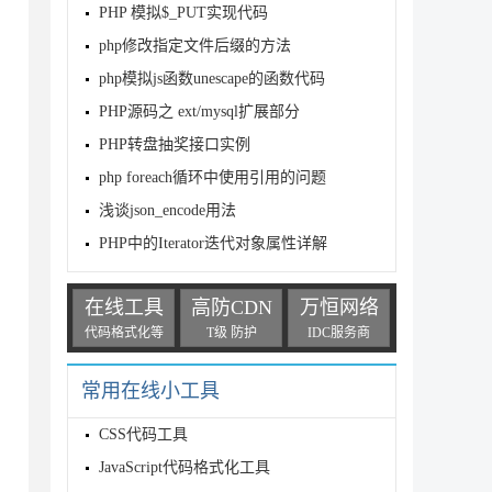
PHP 模拟$_PUT实现代码
php修改指定文件后缀的方法
php模拟js函数unescape的函数代码
PHP源码之 ext/mysql扩展部分
PHP转盘抽奖接口实例
php foreach循环中使用引用的问题
浅谈json_encode用法
PHP中的Iterator迭代对象属性详解
在线工具
高防CDN
万恒网络
代码格式化等
T级 防护
IDC服务商
常用在线小工具
CSS代码工具
JavaScript代码格式化工具