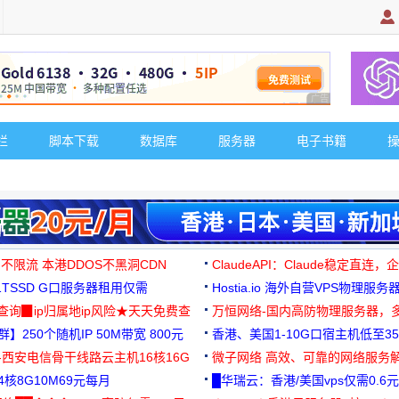
广告 商业广告，理
栏
脚本下载
数据库
服务器
电子书籍
 不限流 本港DDOS不黑洞CDN
ClaudeAPI：Claude稳定直连
G1TSSD G口服务器租用仅需
Hostia.io 海外自营VPS物理服务
可免费测试
址查询▉ip归属地ip风险★天天免费查
万恒网络-国内高防物理服务器，
】250个随机IP 50M带宽 800元
99元/月起
香港、美国1-10G口宿主机低至35
-西安电信骨干线路云主机16核16G
微子网络 高效、可靠的网络服务
核8G10M69元每月
█华瑞云：香港/美国vps仅需0.6元