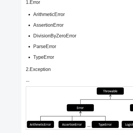
1.Error
ArithmeticError
AssertionError
DivisionByZeroError
ParseError
TypeError
2.Exception
...