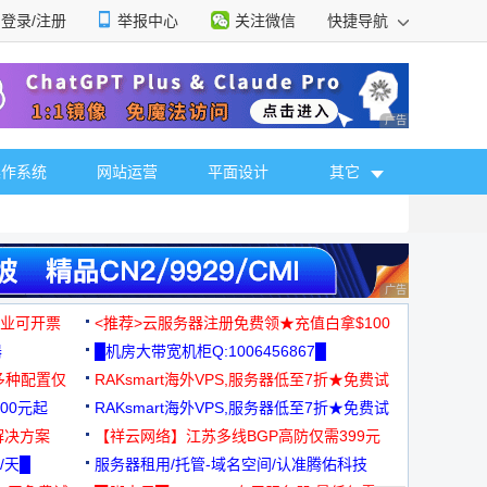
登录/注册
举报中心
关注微信
快捷导航
性选择
广告 商业广告，理
操作系统
网站运营
平面设计
其它
广告 商业广告，理
，企业可开票
<推荐>云服务器注册免费领★充值白拿$100
器
█机房大带宽机柜Q:1006456867█
多种配置仅
RAKsmart海外VPS,服务器低至7折★免费试
00元起
用★
RAKsmart海外VPS,服务器低至7折★免费试
解决方案
用★
【祥云网络】江苏多线BGP高防仅需399元
/天█
服务器租用/托管-域名空间/认准腾佑科技