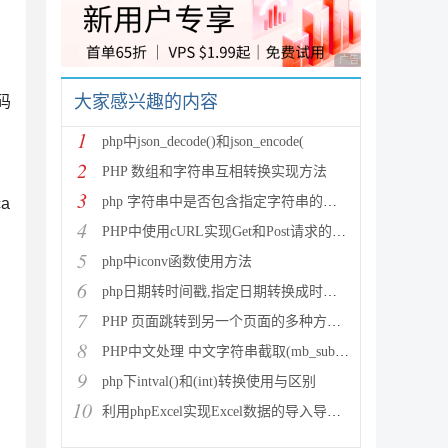
广告 商业广告，理性
大家感兴趣的内容
码
1
php中json_decode()和json_encode(
2
PHP 数组和字符串互相转换实现方法
3
php 字符串中是否包含指定字符串的多种方法
a
4
PHP中使用cURL实现Get和Post请求的方法
5
php中iconv函数使用方法
6
php日期转时间戳,指定日期转换成时间戳
7
PHP 页面跳转到另一个页面的多种方法方法总结
8
PHP中文处理 中文字符串截取(mb_substr)和获取中
9
php下intval()和(int)转换使用与区别
10
利用phpExcel实现Excel数据的导入导出(全步骤详细