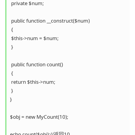
 private $num;

 public function __construct($num) 

 {

 $this->num = $num;

 }

 public function count() 

 {

 return $this->num;

 }

}

$obj = new MyCount(10);

echo count($obj);//返回10
