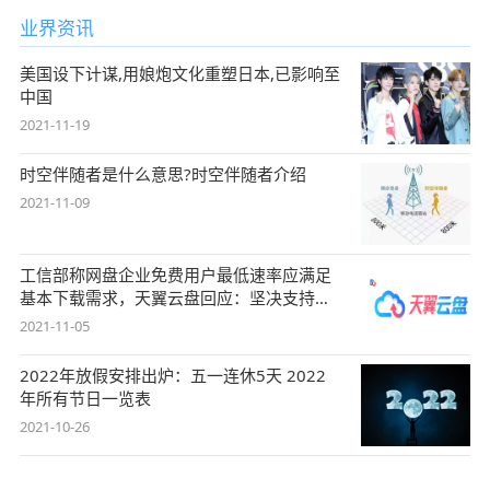
业界资讯
美国设下计谋,用娘炮文化重塑日本,已影响至
中国
2021-11-19
时空伴随者是什么意思?时空伴随者介绍
2021-11-09
工信部称网盘企业免费用户最低速率应满足
基本下载需求，天翼云盘回应：坚决支持，
始终
2021-11-05
2022年放假安排出炉：五一连休5天 2022
年所有节日一览表
2021-10-26